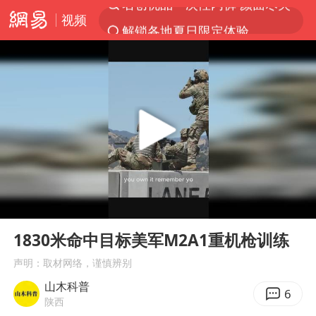
视频
解锁各地夏日限定体验
视频丨中国东方电气集团原党组副书记、董事宋致远被查
四川宜宾市珙县发生3.4级地震
台风白海豚闭眼浙江上海处于危险半圆
白海豚将正面袭击贯穿浙江
香港宏福苑火灾或由烟头引起
中国父女泰国骑摩托车坠崖1死1伤
00:00
00:23
浙江台州《告全体市民书》
Play
Ent
full
网约车司机充电时猝死保险拒赔
1830米命中目标美军M2A1重机枪训练
周末打虎 宋致远被查
声明：取材网络，谨慎辨别
山木科普
郑丽文：台湾从来没有“独立”过
6
陕西