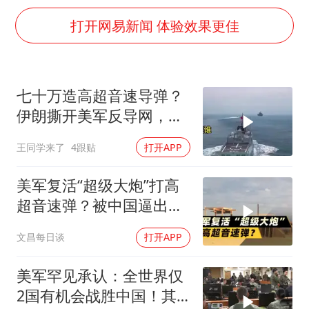
刘浩存百花奖开幕式红裙起舞
打开网易新闻 体验效果更佳
女子网购名牌包发现是自己丢的那只
女儿为争财产堵门阻挠父亲出殡
万岁山接盘烂尾恒大文旅城
七十万造高超音速导弹？
戚薇谈把脸交给AI
伊朗撕开美军反导网，炸
多个明星演唱会取消
出中国工业底牌
王同学来了
4跟贴
打开APP
习近平心系体育强国建设
美军复活“超级大炮”打高
超音速弹？被中国逼出来
的妙招
文昌每日谈
打开APP
美军罕见承认：全世界仅
2国有机会战胜中国！其