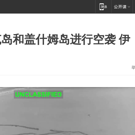
岛和盖什姆岛进行空袭 伊