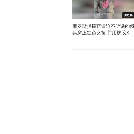
00:36
俄罗斯指挥官逼迫不听话的
兵穿上红色女裙 并用橡胶X茎
抽他