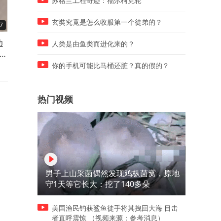
苏格兰工程奇迹：福尔柯克轮
玄奘究竟是怎么收服第一个徒弟的？
7
00:26
00:19
边
伊朗首都德黑兰的穆萨维地区
伊朗首都德黑兰南部城市沙
人类是由鱼类而进化来的？
来
像是被炸回了石器时代
斯阿巴德的工业区被炸
你的手机可能比马桶还脏？真的假的？
热门视频
男子上山采菌偶然发现鸡枞菌窝，原地
守1天等它长大：挖了140多朵
美国渔民钓获鲨鱼徒手将其拽回大海 目击
者直呼震惊 （视频来源：参考消息）