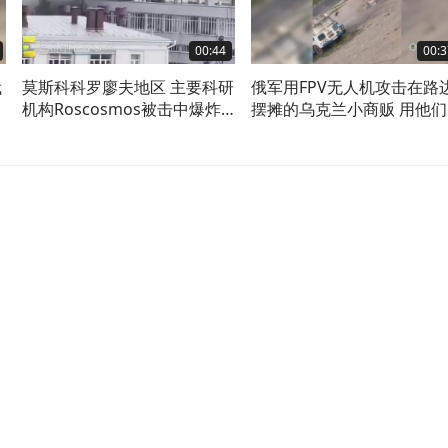
00:44
00:3
俄
莫斯科科罗廖夫地区 主要科研
俄军用FPV无人机攻击在路
机构Roscosmos被击中爆炸
摆摊的乌克兰小商贩 用他们
起火
练手