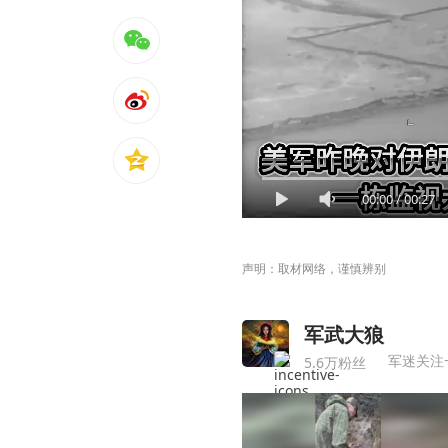
00:00
/
00:27
声明：取材网络，谨慎辨别
军武大狼
军迷关注
5.6万粉丝