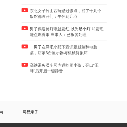
东北女子到山西玩错过饭点，找了十几个
饭馆都没开门：午休到几点
男子偶遇路灯螺丝发红 以为是小灯 却发现
能点燃香烟 当事人：已报警处理
一男子在网吧小憩下意识蹬腿踹翻电脑
桌，店家3台显示器与机械臂损坏
高铁乘务员车厢内遇吵闹小孩，亮出“王
牌”后开启一键静音
尚
网易亲子