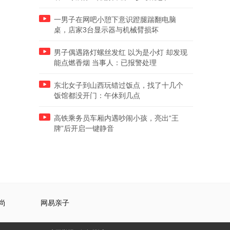
一男子在网吧小憩下意识蹬腿踹翻电脑
桌，店家3台显示器与机械臂损坏
男子偶遇路灯螺丝发红 以为是小灯 却发现
能点燃香烟 当事人：已报警处理
东北女子到山西玩错过饭点，找了十几个
饭馆都没开门：午休到几点
高铁乘务员车厢内遇吵闹小孩，亮出“王
牌”后开启一键静音
尚
网易亲子