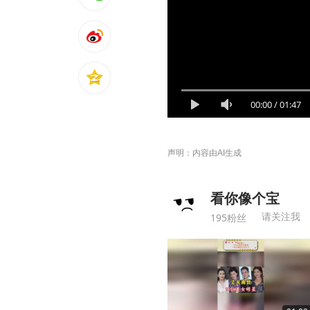
00:00
/
01:47
声明：内容由AI生成
看你像个宝
请关注我
195粉丝