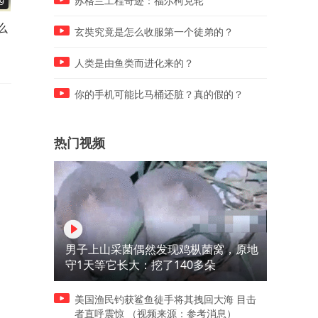
苏格兰工程奇迹：福尔柯克轮
9
03:07
01:08
么
刹车失灵是猛拉手刹，还是挂
孙颖莎神球技惊四座，全场
玄奘究竟是怎么收服第一个徒弟的？
P档？本能反应很致命！
腾欢呼
人类是由鱼类而进化来的？
你的手机可能比马桶还脏？真的假的？
热门视频
男子上山采菌偶然发现鸡枞菌窝，原地
守1天等它长大：挖了140多朵
美国渔民钓获鲨鱼徒手将其拽回大海 目击
者直呼震惊 （视频来源：参考消息）