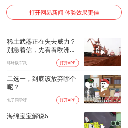
陈幸同晋级WTT横滨冠军赛8强
广东雷州通报特教老师招聘违规事件
打开网易新闻 体验效果更佳
国防部：坚决反制任何闹海挑衅图谋
宇树科技中一签需缴款7.54万元
稀土武器正在失去威力？
两名乘客在飞机上因调节座椅起冲突
别急着信，先看看欧洲军
女儿为争财产堵门阻挠父亲出殡
工现在急成啥样了
环球谈军武
打开APP
今日立秋你咬秋了吗
夯实基础开新局
二选一，到底该放弃哪个
呢？
包子同学呀
打开APP
海绵宝宝解说6