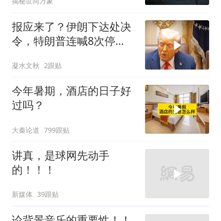
揭秘世间万象
报应来了？伊朗下达处决
令，特朗普连喊8次停
手，海外资产遭清算
凝水文秋
2跟贴
今年暑期，酒店的日子好
过吗？
大秦论道
799跟贴
讲真，是球网先动手
的！！！
新媒体
39跟贴
论背景音乐的重要性！！