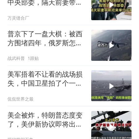
中央部委，隔天前妻带新
欢来单位示威
万灵缝合厂
普京下了一盘大棋：被西
方围堵四年，俄罗斯怎么
反倒打出了国运翻盘？
战武科普
1跟贴
美军捂着不让看的战场损
失，中国卫星拍了个一清
二楚
侃侃世界之最
美企被炸，特朗普态度变
了，美伊新协议即将出
炉？又被中方说中了