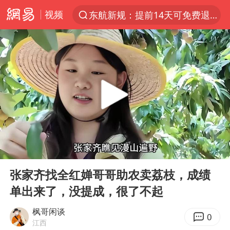
视频
东航新规：提前14天可免费退改签
“电影+”如何激发千亿级消费新活力？
台风白海豚加强
日本试射“战斧”导弹，国防部回应
曝韩国足协为外籍裁判员安排色情招待
刘国正说向鹏打得很窝囊
四川宜宾市高县4.9级地震致1人死亡
00:00
03:03
向鹏0-3不敌张本智和
Play
Ent
full
“新疆阿勒泰八月能滑雪”不实
张家齐找全红婵哥哥助农卖荔枝，成绩
单出来了，没提成，很了不起
我国外贸延续良好增长态势
山东一元代青花杯离奇失踪
枫哥闲谈
0
江西