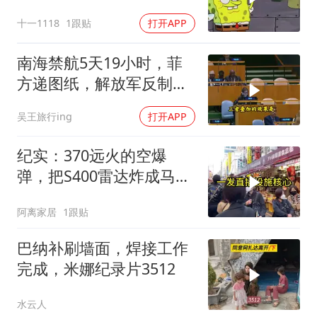
十一1118
1跟贴
打开APP
南海禁航5天19小时，菲
方递图纸，解放军反制组
合拳已到位
吴王旅行ing
打开APP
纪实：370远火的空爆
弹，把S400雷达炸成马蜂
窝，靶标惨状让台军急眼
阿离家居
1跟贴
了
巴纳补刷墙面，焊接工作
完成，米娜纪录片3512
水云人