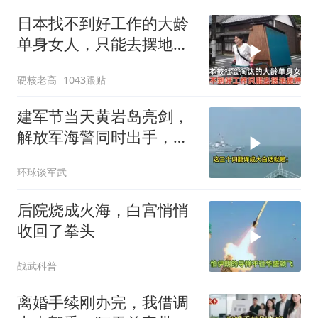
日本找不到好工作的大龄
单身女人，只能去摆地
摊，一天有多心累？
硬核老高
1043跟贴
建军节当天黄岩岛亮剑，
解放军海警同时出手，菲
律宾的挑衅该收场了
环球谈军武
后院烧成火海，白宫悄悄
收回了拳头
战武科普
离婚手续刚办完，我借调