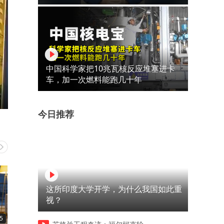
中国科学家把10兆瓦核反应堆塞进卡
车，加一次燃料能跑几十年
今日推荐
这所印度大学开学，为什么我国如此重
视？
5
05:42
08:01