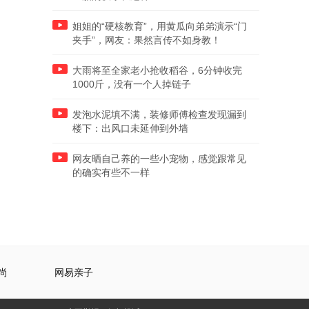
姐姐的“硬核教育”，用黄瓜向弟弟演示“门
夹手”，网友：果然言传不如身教！
大雨将至全家老小抢收稻谷，6分钟收完
1000斤，没有一个人掉链子
发泡水泥填不满，装修师傅检查发现漏到
楼下：出风口未延伸到外墙
网友晒自己养的一些小宠物，感觉跟常见
的确实有些不一样
尚
网易亲子