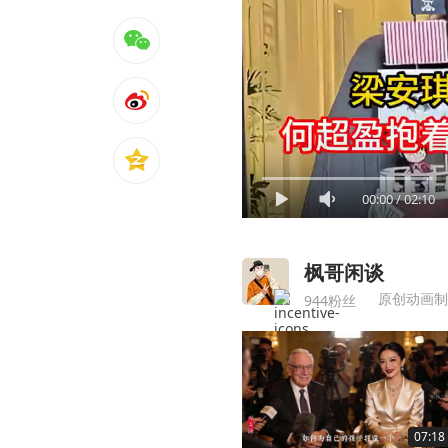
00:00
/
02:10
枫哥闲谈
原创动画制
944粉丝
07:18