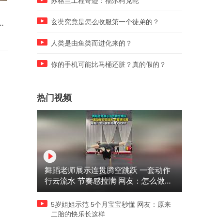
苏格兰工程奇迹：福尔柯克轮
“坎坷人生”刀郎的前妻杨娜当
为何周星驰亲自送花篮，他
：
年抛夫弃子，现在后悔吗？
泥地里走来，半个港圈都为
玄奘究竟是怎么收服第一个徒弟的？
天
亮灯
人类是由鱼类而进化来的？
你的手机可能比马桶还脏？真的假的？
热门视频
舞蹈老师展示连贯腾空跳跃 一套动作
行云流水 节奏感拉满 网友：怎么做到
又舞又武的？
5岁姐姐示范 5个月宝宝秒懂 网友：原来
二胎的快乐长这样