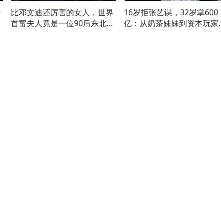
什
比邓文迪还厉害的女人，世界
16岁拒张艺谋，32岁掌600
首富夫人竟是一位90后东北姑
亿：从奶茶妹妹到资本玩家
娘！ 女性力量之朱乔琳：嫁给
嫁得好不如活得好”：章泽
80岁首富，不是依附是共生！
把自己活成了资本