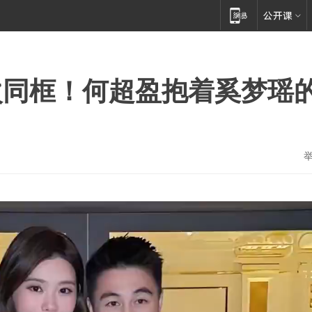
次同框！何超盈抱着奚梦瑶