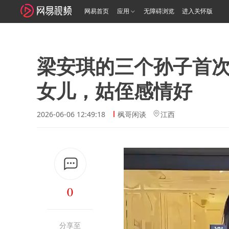
网易首页
应用
无障碍浏览
进入关怀版
梁安琪的三个孙子首
女儿，姑侄感情好
2026-06-06 12:49:18
枫哥闲谈
江西
0
分享至