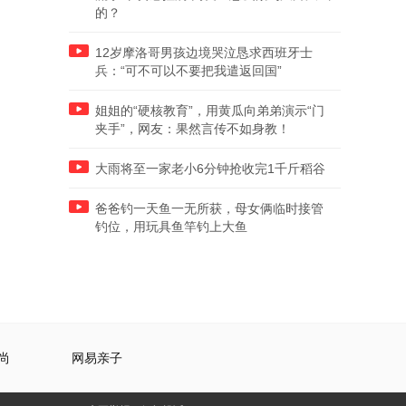
的？
12岁摩洛哥男孩边境哭泣恳求西班牙士
兵：“可不可以不要把我遣返回国”
姐姐的“硬核教育”，用黄瓜向弟弟演示“门
夹手”，网友：果然言传不如身教！
大雨将至一家老小6分钟抢收完1千斤稻谷
爸爸钓一天鱼一无所获，母女俩临时接管
钓位，用玩具鱼竿钓上大鱼
尚
网易亲子