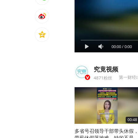
00:00
/
0:00
究竟视频
第一财经
4871粉丝
00:48
多省号召领导干部带头休假
带薪休假落地难，缺的不是