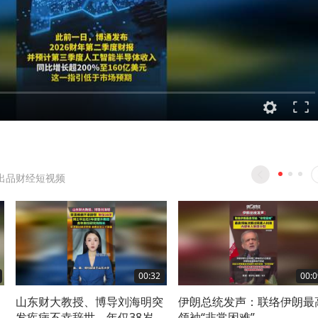
出品财经短视频
00:32
00:0
，
山东财大教授、博导刘海明突
伊朗总统发声：联络伊朗最
带
发疾病不幸辞世，年仅38岁，
领袖“非常困难”