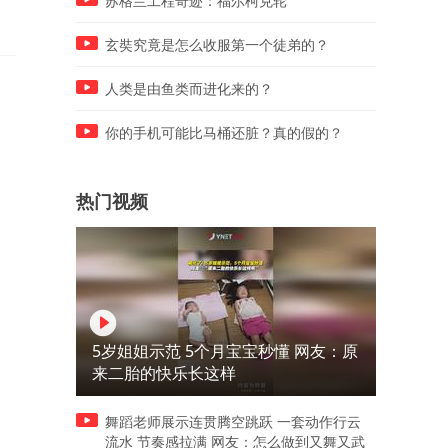
苏格兰工程奇迹：福尔柯克轮
足，鼓励周五下午弹性离岗
遗产 这波负分
玄奘究竟是怎么收服第一个徒弟的？
人类是由鱼类而进化来的？
你的手机可能比马桶还脏？真的假的？
热门视频
5岁姐姐示范 5个月宝宝秒懂 网友：原
来二胎的快乐长这样
舞蹈老师展示连贯腾空跳跃 一套动作行云
流水 节奏感拉满 网友：怎么做到又舞又武