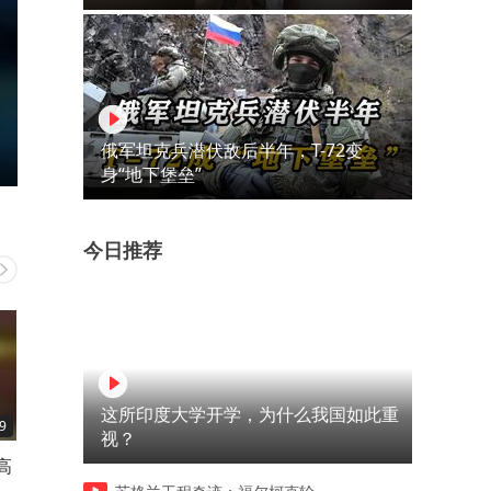
俄军坦克兵潜伏敌后半年，T-72变
身“地下堡垒”
今日推荐
这所印度大学开学，为什么我国如此重
9
00:35
00:18
视？
高
河南：领导干部要带头休假，
偷鸡不成蚀把米！ 没搞垮伊
推动全员应休尽休、休满休
还丢了海峡 专家：特朗普政