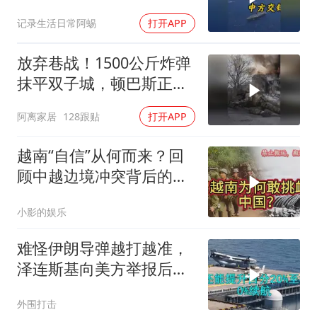
方交锋一个多小时
记录生活日常阿蜴
打开APP
放弃巷战！1500公斤炸弹
抹平双子城，顿巴斯正变
成一场拆城游戏
阿离家居
128跟贴
打开APP
越南“自信”从何而来？回
顾中越边境冲突背后的故
事
小影的娱乐
难怪伊朗导弹越打越准，
泽连斯基向美方举报后，
特朗普宣布不打了
外围打击