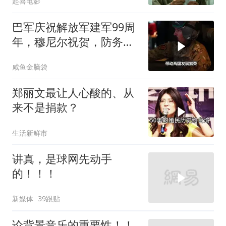
起喜电影
巴军庆祝解放军建军99周
年，穆尼尔祝贺，防务合
作再升级
咸鱼金脑袋
郑丽文最让人心酸的、从
来不是捐款？
生活新鲜市
讲真，是球网先动手
的！！！
新媒体
39跟贴
论背景音乐的重要性！！