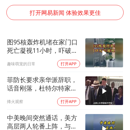
银行午休1.5小时 留个窗口行不行
41岁女子为鼓励女儿考上985研究生
打开网易新闻 体验效果更佳
如何把百年大党建设得更加坚强有力
香港殿堂级填词人黎彼得因病离世 终年76岁
图95核轰炸机堵在家门口
弹药库存告急 美军补货难
死亡凝视11小时，吓破胆
南太行山失联女孩最后信号不在山林
的日本多绝望？
趣味萌宠的日常
打开APP
李亚鹏向地铁吐血女孩捐99999元
总书记关心百姓身边这些民生大事
菲防长要求亲华派辞职，
话音刚落，杜特尔特家族
就给他当头一棒
烽火观察
打开APP
中美晚间突然通话，美方
高层两人轮番上阵，与中