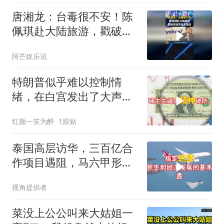
唐湘龙：台毒很不安！陈
佩琪赴大陆旅游，戳破民
进党信息茧房！
阿芒娱乐说
特朗普似乎难以控制情
绪，在白宫发出了大声咒
骂
红颜一笑为醉
1跟贴
泰国高层访华，三百亿合
作项目遇阻，马六甲形势
生变
视角提供者
菜没上公公叫来大姑姐一