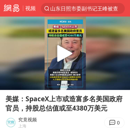
视频
山东日照市委副书记王峰被查
探寻“技能+”促就业创业新路
24小时不关空调 电费反而更低？
店主遭女子“鬼手”换钞
美国退回1000亿美元关税
38岁山东财大教授刘海明逝世
维持强台风级！白海豚直奔华东沿海
00:00
00:06
河南试行周五下午弹性离岗
Play
Ent
full
顾客结账把钱扔地上 服务员霸气扔回
美媒：SpaceX上市或造富多名美国政府
官员，持股总估值或至4380万美元
日本籍女网红在韩直播时自杀身亡
“天津之眼”摩天轮附近2人落水
究竟视频
0
上海