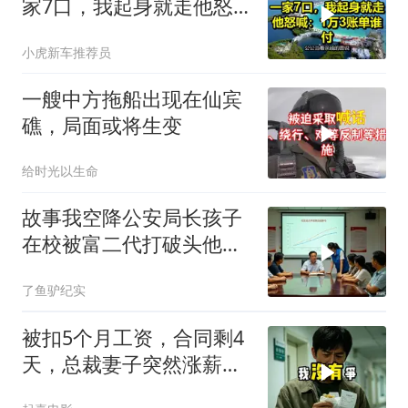
家7口，我起身就走他怒
喊：1万3账单谁付
小虎新车推荐员
一艘中方拖船出现在仙宾
礁，局面或将生变
给时光以生命
故事我空降公安局长孩子
在校被富二代打破头他爹
叫嚣开个价
了鱼驴纪实
被扣5个月工资，合同剩4
天，总裁妻子突然涨薪续
签，我递辞呈她慌了