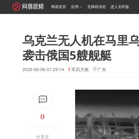
网易首页
应用
无障碍浏览
进入关怀版
乌克兰无人机在马里
袭击俄国5艘舰艇
2026-06-06 01:29:14
军武大狼
广东
0
分享至