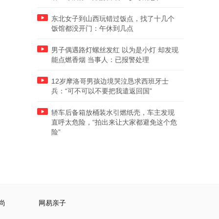
东北女子到山西玩错过饭点，找了十几个
饭馆都没开门：午休到几点
男子偶遇路灯螺丝发红 以为是小灯 却发现
能点燃香烟 当事人：已报警处理
12岁摩洛哥男孩边境哭泣恳求西班牙士
兵：“可不可以不要把我遣返回国”
轿车后备箱放桶装水引燃纸壳，车主发现
直呼太危险，“拍出来让大家都避免这个危
险”
尚
网易亲子