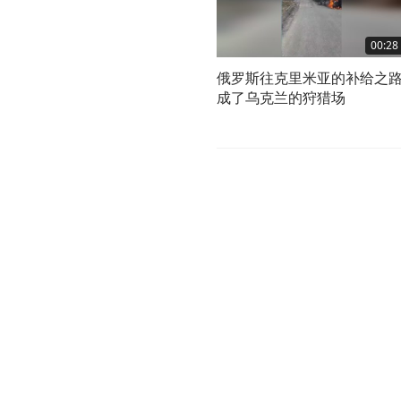
00:28
俄罗斯往克里米亚的补给之
成了乌克兰的狩猎场