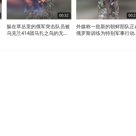
00:32
00:2
路
躲在草丛里的俄军突击队员被
外媒称一批新的朝鲜部队正
乌克兰414团马扎之鸟的无人
俄罗斯训练为特别军事行动
机击杀
准备