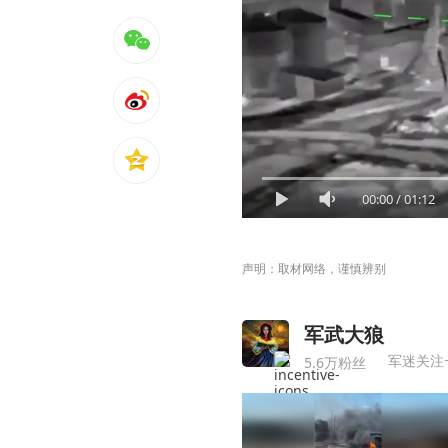
00:00
/
01:12
声明：取材网络，谨慎辨别
军武大狼
军迷关注
5.6万粉丝