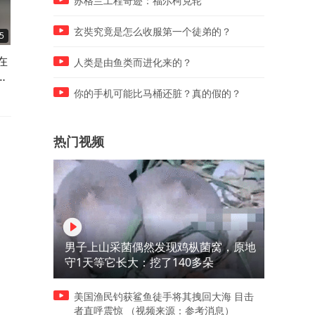
苏格兰工程奇迹：福尔柯克轮
玄奘究竟是怎么收服第一个徒弟的？
5
00:27
00:36
在
俄罗斯的雅罗斯拉夫尔炼油厂
俄罗斯指挥官逼迫不听话的
人类是由鱼类而进化来的？
做
昨晚遭到袭击 今天依然浓烟滚
兵穿上红色女裙 并用橡胶X
滚
抽他
你的手机可能比马桶还脏？真的假的？
热门视频
男子上山采菌偶然发现鸡枞菌窝，原地
守1天等它长大：挖了140多朵
美国渔民钓获鲨鱼徒手将其拽回大海 目击
者直呼震惊 （视频来源：参考消息）