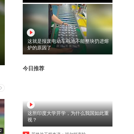
这就是报废电动车电池不能整块扔进熔
炉的原因了
今日推荐
这所印度大学开学，为什么我国如此重
视？
2
00:36
03:25