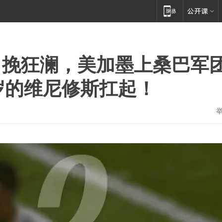
力挽狂澜，美加墨上桑巴军
岁的维尼修斯扛起！