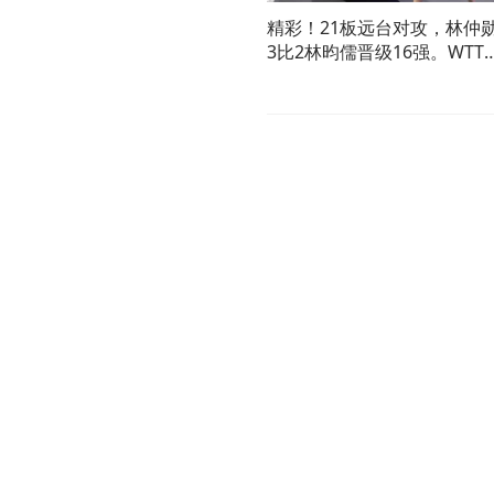
精彩！21板远台对攻，林仲
3比2林昀儒晋级16强。WTT
横滨冠军赛