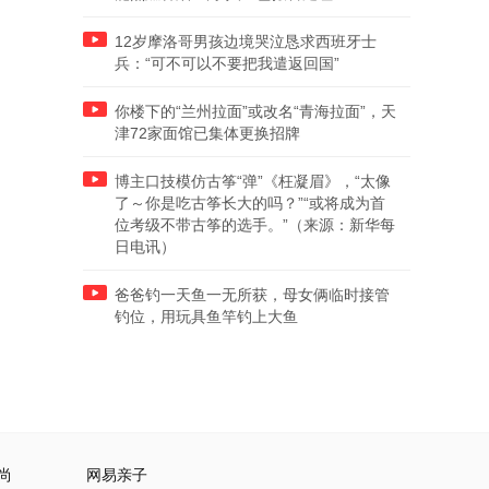
12岁摩洛哥男孩边境哭泣恳求西班牙士
兵：“可不可以不要把我遣返回国”
你楼下的“兰州拉面”或改名“青海拉面”，天
津72家面馆已集体更换招牌
博主口技模仿古筝“弹”《枉凝眉》，“太像
了～你是吃古筝长大的吗？”“或将成为首
位考级不带古筝的选手。”（来源：新华每
日电讯）
爸爸钓一天鱼一无所获，母女俩临时接管
钓位，用玩具鱼竿钓上大鱼
尚
网易亲子