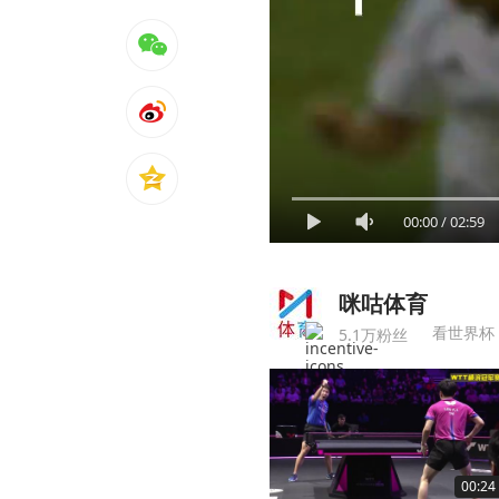
00:00
/
02:59
咪咕体育
看世界杯
5.1万粉丝
00:24