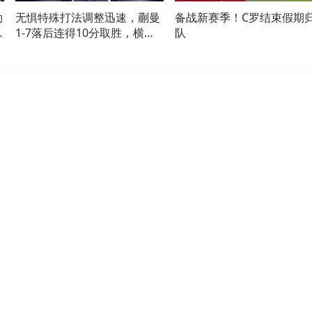
勋
无惧特殊打法调整迅速，蒯曼
备战新赛季！C罗结束假期
1-7落后连得10分取胜，横扫
队
巴特拉收获横滨赛开门红