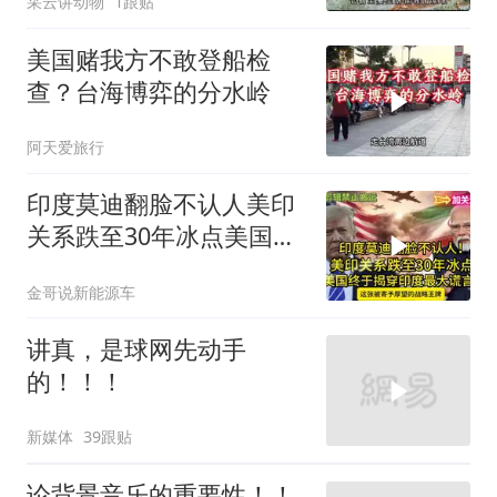
采云讲动物
1跟贴
美国赌我方不敢登船检
查？台海博弈的分水岭
阿天爱旅行
印度莫迪翻脸不认人美印
关系跌至30年冰点美国终
于揭穿印度zdsr
金哥说新能源车
讲真，是球网先动手
的！！！
新媒体
39跟贴
论背景音乐的重要性！！