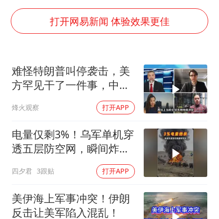
27岁女子成组织卖淫集团主犯被通缉
80后女柜员逆袭成4200亿银行副行长
打开网易新闻 体验效果更佳
女子利用漏洞0元薅走3000多件家电
24小时不关空调 电费会更低吗
难怪特朗普叫停袭击，美
东方甄选被判赔偿江小白30万元
方罕见干了一件事，中方
奋进开新局 实干挑大梁
智库预测有事发生
烽火观察
打开APP
电量仅剩3%！乌军单机穿
透五层防空网，瞬间炸飞
俄军车队
四夕君
3跟贴
打开APP
美伊海上军事冲突！伊朗
反击让美军陷入混乱！