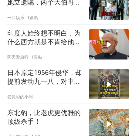
她立遗嘱，两个大伯哥傻
眼
一口娱乐
1跟贴
印度人始终想不明白，为
什么西方就是不肯给他们
一个大国的体面
阿天爱旅行
1跟贴
日本原定1956年侵华，却
提前发动九一八，对中国
是福是祸？
爱竞彩的小周
东北豹，比老虎更优雅的
顶级杀手！