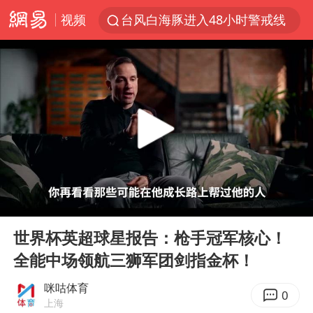
视频
台风白海豚进入48小时警戒线
佛得角门将亮相智利俱乐部主场
中方回应是否在太平洋海底开采稀土
看守所辅警收受10万获刑1年
U17国足1分钟轰2球
五粮液渠道价一箱上涨近百元
宇树科技发行价格150.80元/股
00:00
06:37
宇树科技王兴兴身家有望超200亿元
Play
Ent
full
吉林一“温度计大楼”读数爆表
世界杯英超球星报告：枪手冠军核心！
全能中场领航三狮军团剑指金杯！
法国下周开始禁止未经同意的电话营销
泰国一女公务员妆容引争议 本人回应
咪咕体育
0
上海