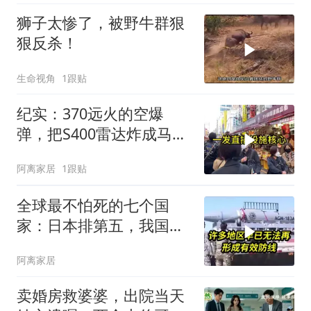
狮子太惨了，被野牛群狠
狠反杀！
生命视角
1跟贴
纪实：370远火的空爆
弹，把S400雷达炸成马蜂
窝，靶标惨状让台军急眼
阿离家居
1跟贴
了
全球最不怕死的七个国
家：日本排第五，我国排
名出人意料！
阿离家居
卖婚房救婆婆，出院当天