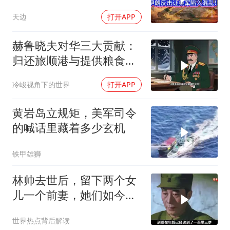
天边
打开APP
赫鲁晓夫对华三大贡献：
归还旅顺港与提供粮食援
助
冷峻视角下的世界
打开APP
黄岩岛立规矩，美军司令
的喊话里藏着多少玄机
铁甲雄狮
林帅去世后，留下两个女
儿一个前妻，她们如今过
的怎么样？
世界热点背后解读