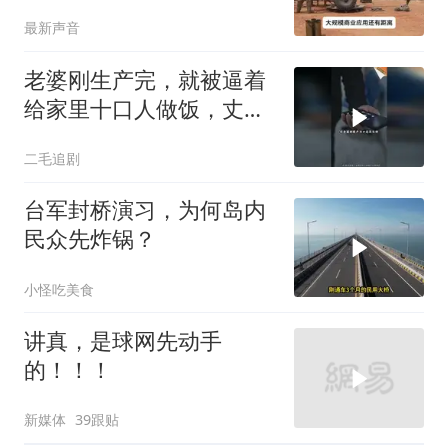
世界只有中国拥有
最新声音
老婆刚生产完，就被逼着
给家里十口人做饭，丈夫
傻眼了！
二毛追剧
台军封桥演习，为何岛内
民众先炸锅？
小怪吃美食
讲真，是球网先动手
的！！！
新媒体
39跟贴