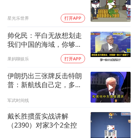
星光乐世界
打开APP
帅化民：平白无故想划走
我们中国的海域，你够格
吗？
果妈聊娱乐
打开APP
伊朗扔出三张牌反击特朗
普：新航线自己定，多国
保证不参战，海峡不回战
军武时间线
前状态
戴长胜掼蛋实战讲解
（2390）对家3个2全控