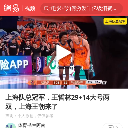
视频
“电影+”如何激发千亿级消费新活力？
泉州市委书记张毅恭被查
台风白海豚已进入24小时警戒线
上海：台风白海豚或将带来龙卷风
国乒男单横滨冠军赛全军覆没
四川宜宾高县4.9级地震致1死
38岁演员求职万岁山NPC成功
00:00
01:02
秋天的第一杯奶茶到底有多火
Play
Ent
full
美股存储板块集体大跌
上海队总冠军，王哲林29+14大号两
双，上海王朝来了
中巨芯：上半年归母净利润1405.77万元
声明：个人原创，仅供参考
东航：国内客票提前14天免费退改
体育书生阿南