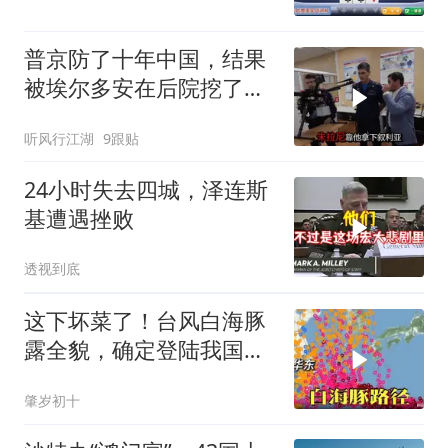
普京防了十年中国，结果
被埃尔多安在后院挖了墙
脚
听风行江湖
9跟贴
24小时失去四城，泽连斯
基遭遇挫败
透视到底
这下坏菜了！台风白海豚
露全貌，确定登陆我国沿
海
肇岁初十