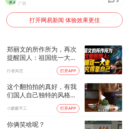
日本试射“战斧”导弹，国防部回应
3
广西
U17国足点球大战淘汰河床晋级决赛
打开网易新闻 体验效果更佳
中国女篮70-67险胜尼日利亚女篮
百花奖开幕式
广东雷州通报特教老师招聘违规事件
郑丽文的所作所为，再次
胡彦斌韩磊 谁帮谁
提醒国人：祖国统一大
业，终究得靠自己！
夯实基础开新局
行者风范
打开APP
这个翻拍拍的真好，有我
们国人自己独特的风格魅
力
小麒麒手工
打开APP
你俩笑啥呢？