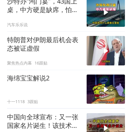
沙特办“鸿门宴”，43国上
桌，中方硬是缺席，怕得
罪伊朗？格局小了
汽车乐乐说
特朗普对伊朗最后机会表
态被证虚假
聚焦热点内幕
16跟贴
海绵宝宝解说2
十一1118
3跟贴
中国向全球宣布：又一张
国家名片诞生！该技术全