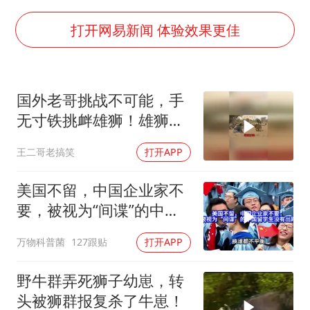
浙江最强风雨时段已锁定
梁文锋为什么投王兴兴
打开网易新闻 体验效果更佳
万岁山接盘烂尾恒大文旅城
刘伟任延安市委常委、市纪委书记
国外老哥挑战不可能，手
多所幼师院校开设养老专业
无寸铁挑衅雄狮！雄狮居
习近平心系体育强国建设
然被他打败了！
王二哥老搞笑
打开APP
美国不留，中国企业家不
要，被视为“间谍”的中国
留学生没有出路
万物科普菌
127跟贴
打开APP
野牛群弄死狮子幼崽，转
头被狮群报复杀了牛崽！