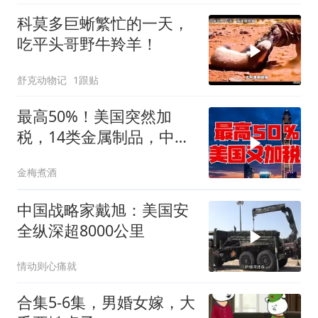
科莫多巨蜥繁忙的一天，
吃平头哥野牛羚羊！
舒克动物记
1跟贴
最高50%！美国突然加
税，14类金属制品，中国
机电首当其冲
金梅煮酒
中国战略家戴旭：美国安
全纵深超8000公里
情动则心痛就
合集5-6集，男婚女嫁，大