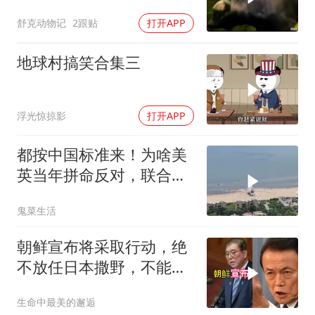
舒克动物记
2跟贴
打开APP
地球村搞笑合集三
浮光惊掠影
打开APP
都按中国标准来！为啥美
英当年拼命反对，联合国
反而全盘接受？
鬼菜生活
朝鲜宣布将采取行动，绝
不放任日本撒野，不能让
人类再遭灾祸
生命中最美的邂逅