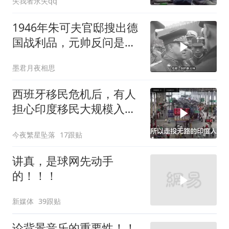
失我者永失qq
1946年朱可夫官邸搜出德
国战利品，元帅反问是否
需辞职
墨君月夜相思
西班牙移民危机后，有人
担心印度移民大规模入侵
中国，这可能吗？
今夜繁星坠落
17跟贴
讲真，是球网先动手
的！！！
新媒体
39跟贴
论背景音乐的重要性！！