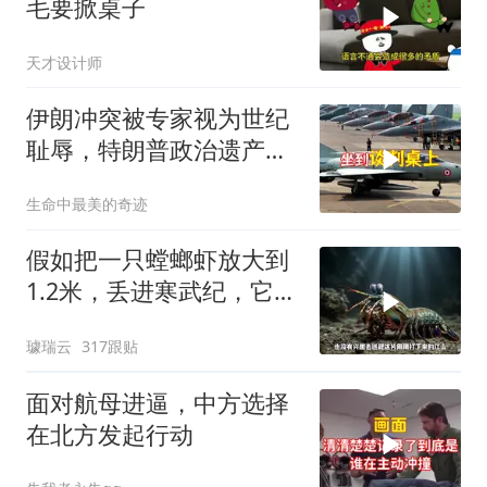
毛要掀桌子
天才设计师
伊朗冲突被专家视为世纪
耻辱，特朗普政治遗产遭
遇毁灭性打击
生命中最美的奇迹
假如把一只螳螂虾放大到
1.2米，丢进寒武纪，它能
战胜当代霸主吗
璩瑞云
317跟贴
面对航母进逼，中方选择
在北方发起行动