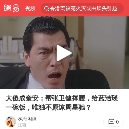
视频
香港宏福苑火灾或由烟头引起
浙江台州《告全体市民书》
以媒：穆杰塔巴被紧急送医情况危急
多所高校取消艺考
云南一地村民过火把节意外灼伤16人
张本智和：零封向鹏不意外
泰国初中生饮弹自尽前开了26枪
00:00
03:58
22岁女生独闯南太行失联12天
Play
Ent
full
用AI造出新病毒意味着什么
大傻成奎安：帮张卫健撑腰，给蓝洁瑛
一碗饭，唯独不原谅周星驰？
今年第二强台风将带来多大影响
上半年国内居民出游人次34.63亿
枫哥闲谈
0
江西