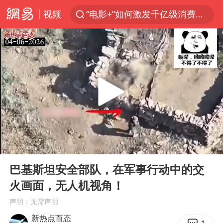
视频
“电影+”如何激发千亿级消费新活力？
秘鲁和墨西哥宣布恢复外交关系
沙特土耳其巴基斯坦签署共同防务协议
中医教你一招提升气血
全球首个长时储能一体化产业园量产
四川宜宾市高县4.9级地震致1人死亡
胜宏科技：股票交易异常波动
00:00
00:27
U17国足点球大战淘汰河床晋级决赛
Play
Ent
full
百花奖开幕式
巴基斯坦安全部队，在军事行动中的交
火画面，无人机视角！
日本试射“战斧”导弹，国防部回应
声明：无需声明
胡彦斌韩磊 谁帮谁
新热点百态