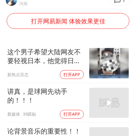
胡彦斌获《歌手2026》歌王
1
河南
名创优品回应女子吐槽内裤质量差
打开网易新闻 体验效果更佳
秋天的第一杯奶茶到底有多火
38岁演员求职万岁山NPC成功
国防部：中国军队坚决反制任何闹海挑衅图谋
这个男子希望大陆网友不
我国外贸延续良好增长态势
要轻视日本，他觉得日本
的军事实力远超想象，战
夯实基础开新局
新热点百态
打开APP
力已经超过英国和法国
了！
讲真，是球网先动手
的！！！
新媒体
39跟贴
打开APP
论背景音乐的重要性！！