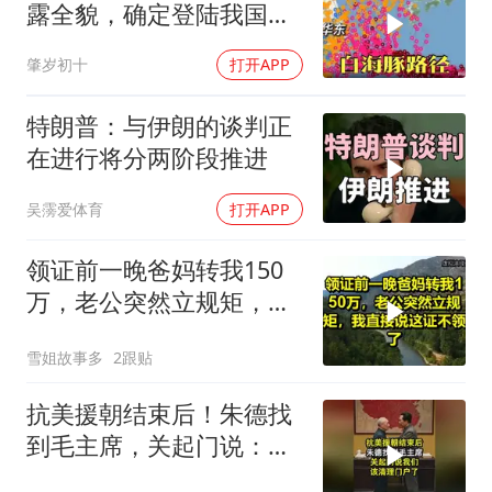
露全貌，确定登陆我国沿
海
肇岁初十
打开APP
特朗普：与伊朗的谈判正
在进行将分两阶段推进
吴霶爱体育
打开APP
领证前一晚爸妈转我150
万，老公突然立规矩，我
直接说这证不领了！
雪姐故事多
2跟贴
抗美援朝结束后！朱德找
到毛主席，关起门说：我
们该清理门户了