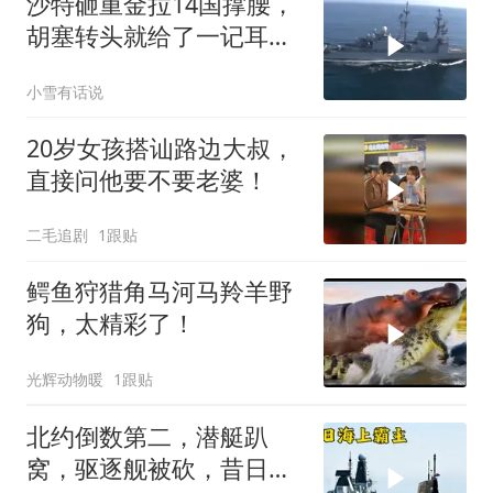
沙特砸重金拉14国撑腰，
胡塞转头就给了一记耳
光，红海这条命脉真要断
小雪有话说
了？
20岁女孩搭讪路边大叔，
直接问他要不要老婆！
二毛追剧
1跟贴
鳄鱼狩猎角马河马羚羊野
狗，太精彩了！
光辉动物暖
1跟贴
北约倒数第二，潜艇趴
窝，驱逐舰被砍，昔日的