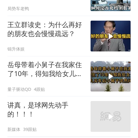
皇家海军怎么了？
局势车老鸭
王立群读史：为什么再好
的朋友也会慢慢疏远？
锦升体娱
岳母带着小舅子在我家住
了10年，得知我给女儿买
车后，小舅子突
量子驱动QD
4跟贴
讲真，是球网先动手
的！！！
新媒体
39跟贴