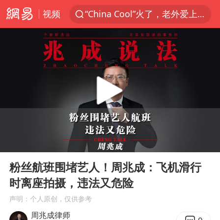
视频
“China Cool”火了，老外爱上中国避暑游
香港宏福苑火灾或由烟头引起
浙江台州《告全体市民书》
美拟年底前首次测试“金穹”反导系统
四川宜宾3.4级地震
网约车司机充电时猝死保险拒赔
陕西柞水泥石流已致2死 仍有1人失联
00:00
02:48
泰国初中生饮弹自尽前开了26枪
Play
Ent
full
多所高校取消艺考
粉丝航班围堵艺人！周兆成：飞机滑行
时离座拍摄，违法又危险
店主称换“青海拉面”招牌后生意更好
声明：个人原创，仅供参考
伊斯兰版北约来了吗
周兆成律师