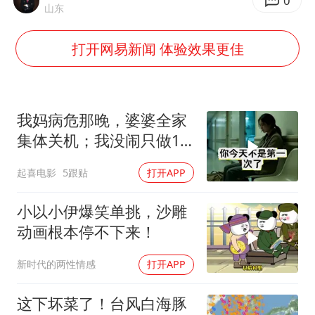
上半年国内居民出游人次34.63亿
0
山东
22岁女生独闯南太行失联12天
打开网易新闻 体验效果更佳
薛之谦杭州站演唱会取消
张本智和：零封向鹏不意外
今年第二强台风将带来多大影响
我妈病危那晚，婆婆全家
“准2万亿”之城点名支持三所大学
集体关机；我没闹只做1
事，6天后她打来电话：
习近平心系体育强国建设
起喜电影
5跟贴
打开APP
你是不是疯了？
小以小伊爆笑单挑，沙雕
动画根本停不下来！
新时代的两性情感
打开APP
这下坏菜了！台风白海豚