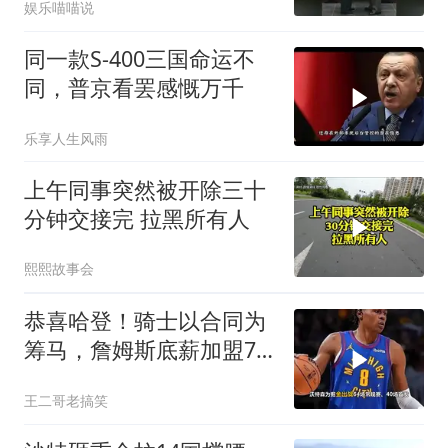
娱乐喵喵说
同一款S-400三国命运不
同，普京看罢感慨万千
乐享人生风雨
上午同事突然被开除三十
分钟交接完 拉黑所有人
熙熙故事会
恭喜哈登！骑士以合同为
筹马，詹姆斯底薪加盟76
人，东部格局生变
王二哥老搞笑