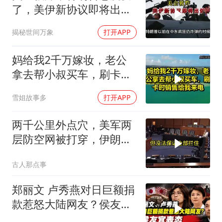
了，美伊新协议即将出
炉？又被中方说中了
揭秘世间万象
打开APP
妈给我2千万嫁妆，老公
拿去帮小叔买车，刷卡时
销售给我来电！
雪姐故事多
打开APP
两千公里外点穴，美军两
层防空网被打穿，伊朗亮
出的新家伙让五角大楼坐
古人那点事
不住了
郑丽文 卢秀燕对日巨额捐
款惹怒大陆网友？侯友宜
表态耐人寻味