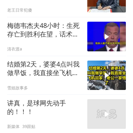
德连夜送回台岛
老王日常犯傻
梅德韦杰夫48小时：生死
存亡到胜利在望，话术变
现实不变
清衣渡a
结婚第2天，婆婆4点叫我
做早饭，我直接坐飞机回
家，老公一家懵了！
雪姐故事多
讲真，是球网先动手
的！！！
新媒体
39跟贴