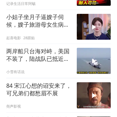
记录生活日常阿蜴
小姑子坐月子逼嫂子伺
候，嫂子旅游母女生病反
讹医药费，荒唐至极
起喜电影
28跟贴
两岸船只台海对峙，美国
不装了，陆战队已抵近台
岛，日本也介入了
小雪有话说
84 宋江心想的诏安来了，
可兄弟们都愁眉不展
尧声影视