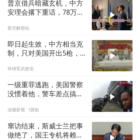
普京借兵暗藏玄机，中方
安理会撂下重话，78万件
武器去向成谜
星空解密站
即日起生效，中方相当克
制，只对美国开出5枪，
商务部二号令颁布
环球军武密语
一级重罪逃跑，美国警察
没惯着他，警车差点搞报
废
业健影视
1跟贴
窜访结束，斯威士兰把事
做绝了，国王专机将赖清