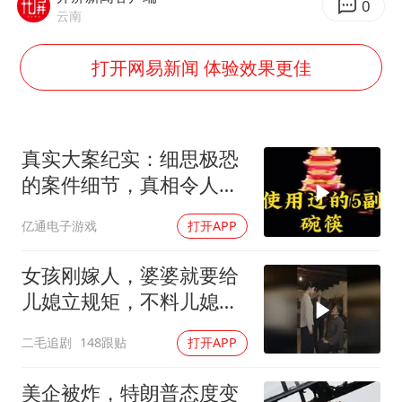
日韩股市高开跳水 SK海力士下挫转跌
0
云南
台风白海豚最新路径研判来了
打开网易新闻 体验效果更佳
OpenAI为免费用户升级GPT-5.6 Luna
船舶避风项目停工 多地全力防台风
我国编制完成新版全月地质图
真实大案纪实：细思极恐
“深圳地面沉降致车辆损坏”不实
的案件细节，真相令人脊
男子结婚8年发现3个女儿均非亲生
背发凉
亿通电子游戏
打开APP
奋进开新局 实干挑大梁
女孩刚嫁人，婆婆就要给
儿媳立规矩，不料儿媳不
是好惹的！
二毛追剧
148跟贴
打开APP
美企被炸，特朗普态度变