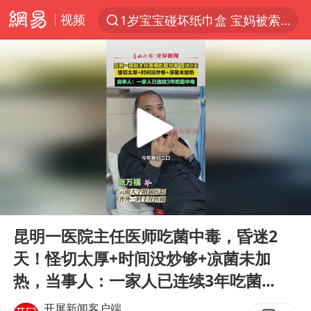
视频
1岁宝宝碰坏纸巾盒 宝妈被索赔924元
以“新”破局 首发经济点亮城市消费活力
Meta被判支付5.67亿美元
台风白海豚逼近 暴雨大暴雨来袭
47岁妈妈突然产女 26岁女儿：很震惊
阿根廷足协发文力挺因凡蒂诺
中国稀土盘中涨停
00:00
00:26
A股开盘：民爆、CPO等概念走强
Play
Ent
full
日本广岛民众举行游行反对政府行径
昆明一医院主任医师吃菌中毒，昏迷2
天！怪切太厚+时间没炒够+凉菌未加
21楼高空抛物嫌疑人被拘留
热，当事人：一家人已连续3年吃菌...
男子杀人后逃进深山21年活得像野人
开屏新闻客户端