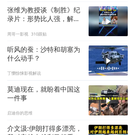
张维为教授谈《制胜》纪
录片：形势比人强，解放
军能打败美军航母！
周哥一影视
310跟贴
听风的蚕：沙特和胡塞为
什么动手？
丁懰惊悚影视解说
莫迪现在，就盼着中国这
一件事
启迪你的思维
介文汲:伊朗打得多漂亮，