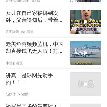
金哥说新能源车
1跟贴
女儿在自己家被挪到次
卧，父亲得知后，带着中
介直接上门卖房
呆毛隆隆
681跟贴
老美鱼鹰频频坠机，中国
却直接试飞无人版！打着
民用旗号暗藏军备底牌
小雪有话说
讲真，是球网先动手
的！！！
新媒体
57跟贴
论背景音乐的重要性！！