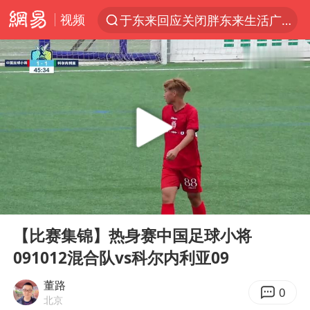
视频
于东来回应关闭胖东来生活广场店
上半年我国经营主体结构持续优化
白海豚登陆强度略强于巴威
《披荆斩棘2026》阵容官宣
杭州机场已取消航班388架次
浙江省委书记：该停下的坚决停下来
中国籍豪华游艇富商之子在泰国被杀
00:00
08:21
美将每月供乌爱国者拦截导弹
Play
Ent
full
白海豚北上或致京津冀暴雨
【比赛集锦】热身赛中国足球小将
091012混合队vs科尔内利亚09
上海中心千吨“镇楼神器”摆动明显
10余省份将出现强风雨 局地特大暴雨
董路
0
北京