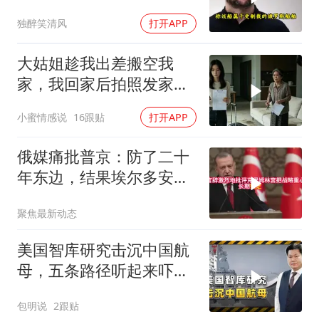
独醉笑清风
打开APP
大姑姐趁我出差搬空我
家，我回家后拍照发家族
群里，她看到后崩溃了
小蜜情感说
16跟贴
打开APP
俄媒痛批普京：防了二十
年东边，结果埃尔多安把
后院抄了
聚焦最新动态
美国智库研究击沉中国航
母，五条路径听起来吓
人，实则凑数的多
包明说
2跟贴