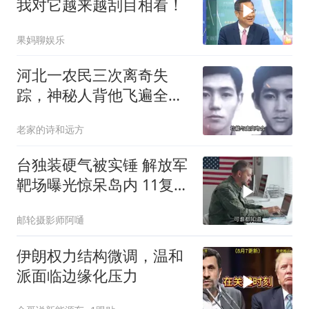
我对它越来越刮目相看！
果妈聊娱乐
河北一农民三次离奇失
踪，神秘人背他飞遍全中
国，幕后真相是什么
老家的诗和远方
台独装硬气被实锤 解放军
靶场曝光惊呆岛内 11复刻
台北城反登陆演练全公开
邮轮摄影师阿嗵
伊朗权力结构微调，温和
派面临边缘化压力