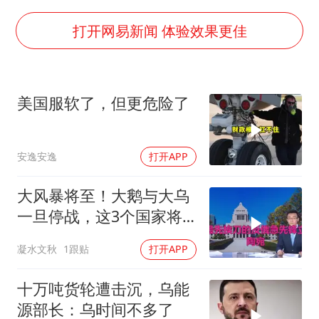
世界第1特鲁姆普斯诺克中国赛一轮游
新疆一婚礼线上邀请引热议
打开网易新闻 体验效果更佳
《龙餐馆》 冲奖
国足U17与阿森纳决赛取消 并列冠军
美国服软了，但更危险了
上门女婿出轨女邻居多年被判重婚罪
构建更高水平的全民健身公共服务体系
安逸安逸
打开APP
韩军前线部队连曝丑闻
奋力开创中国式现代化建设新局面
大风暴将至！大鹅与大乌
一旦停战，这3个国家将
直接迎来灭国崩盘
凝水文秋
1跟贴
打开APP
十万吨货轮遭击沉，乌能
源部长：乌时间不多了