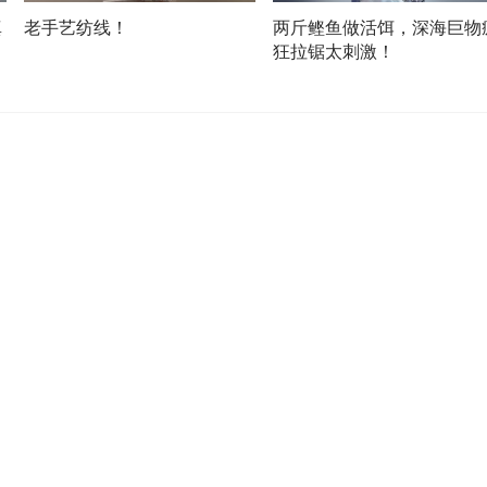
真
老手艺纺线！
两斤鲣鱼做活饵，深海巨物
反
狂拉锯太刺激！