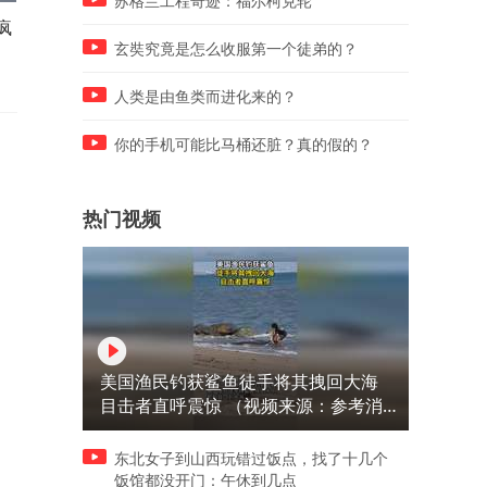
苏格兰工程奇迹：福尔柯克轮
疯
自助蔬菜串！
这位老哥将一把白面粉和水
放进瓶子里面，用他来进行
玄奘究竟是怎么收服第一个徒弟的？
鱼
人类是由鱼类而进化来的？
你的手机可能比马桶还脏？真的假的？
热门视频
美国渔民钓获鲨鱼徒手将其拽回大海
目击者直呼震惊 （视频来源：参考消
息）
东北女子到山西玩错过饭点，找了十几个
饭馆都没开门：午休到几点