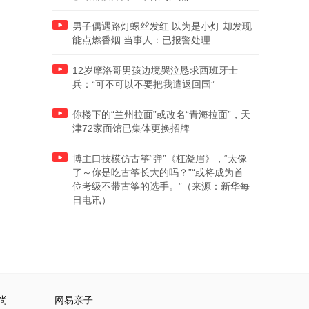
男子偶遇路灯螺丝发红 以为是小灯 却发现
能点燃香烟 当事人：已报警处理
12岁摩洛哥男孩边境哭泣恳求西班牙士
兵：“可不可以不要把我遣返回国”
你楼下的“兰州拉面”或改名“青海拉面”，天
津72家面馆已集体更换招牌
博主口技模仿古筝“弹”《枉凝眉》，“太像
了～你是吃古筝长大的吗？”“或将成为首
位考级不带古筝的选手。”（来源：新华每
日电讯）
尚
网易亲子