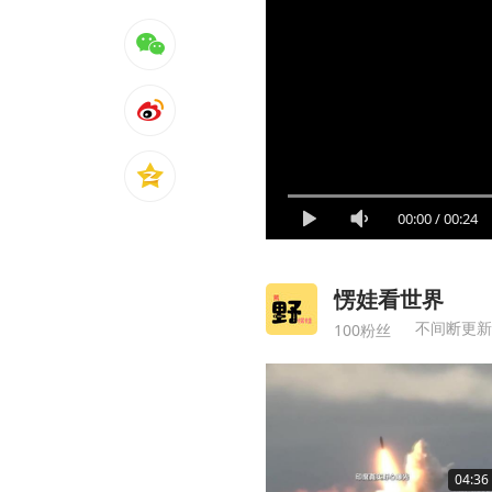
00:00
/
00:24
愣娃看世界
不间断更新
100粉丝
04:36