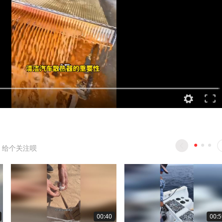
 给个关注呗
00:40
00:5