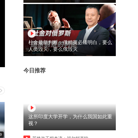
杜金最新判断：俄精英必须明白，要么
人类毁灭，要么俄毁灭
今日推荐
这所印度大学开学，为什么我国如此重
视？
9
00:44
00:36