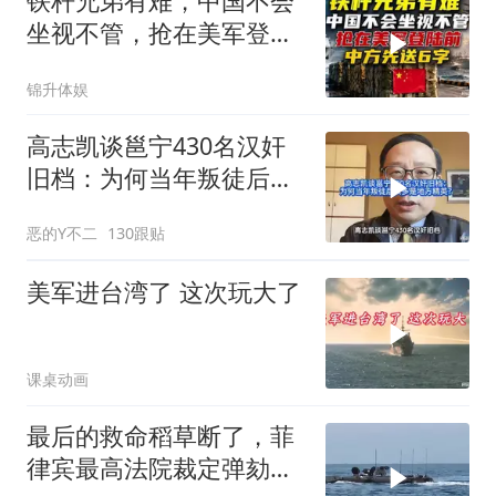
铁杆兄弟有难，中国不会
坐视不管，抢在美军登陆
前，中方先送6字
锦升体娱
高志凯谈邕宁430名汉奸
旧档：为何当年叛徒后人
多是地方精英？
恶的Y不二
130跟贴
美军进台湾了 这次玩大了
课桌动画
最后的救命稻草断了，菲
律宾最高法院裁定弹劾合