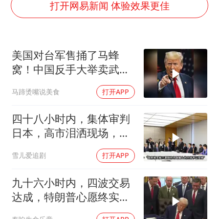
面对面丨蔡磊：与渐冻症抗争 纵使不敌 也不屈服
打开网易新闻 体验效果更佳
5万小车卖不动 微型代步车集体遇冷
手机真会“偷听”我们说话吗
美国对台军售捅了马蜂
梅婷12岁女儿百花奖发言
窝！中国反手大举卖武
加沙约14万栋建筑被完全摧毁
器，反美国家抢着要！
马蹄烫嘴说美食
打开APP
从科技创新看开局起步的时与势
四十八小时内，集体审判
日本，高市泪洒现场，中
方已仁至义尽
雪儿爱追剧
打开APP
九十六小时内，四波交易
达成，特朗普心愿终实
现，中美合作不可逆