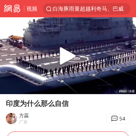
视频
白海豚雨量超越利奇马、巴威
人形机器人第一股
多地银行上调存款利率
上海地铁4条线路全线停运
白海豚路径图
宇树申购 中一签有望赚20万元
NBA传奇教练老尼尔森去世
00:00
06:57
武汉3名城管协管员殴打摊主被刑拘
Play
Ent
full
4.2平卫生间补漏注胶花1.55万
印度为什么那么自信
律师谈贾冰私人饭局被偷拍
方蕊
54
广东
男子结婚8年3个女儿都不是亲生