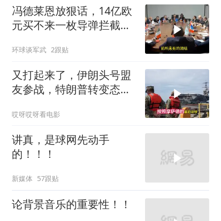
冯德莱恩放狠话，14亿欧
元买不来一枚导弹拦截！
基辅的夜，太黑了
环球谈军武
2跟贴
又打起来了，伊朗头号盟
友参战，特朗普转变态
度，英法德俄选边站
哎呀哎呀看电影
讲真，是球网先动手
的！！！
新媒体
57跟贴
论背景音乐的重要性！！