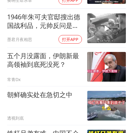
奏响生命乐章
打开APP
1946年朱可夫官邸搜出德
国战利品，元帅反问是否
需辞职
墨君月夜相思
打开APP
五个月没露面，伊朗新最
高领袖到底死没死？
常青Dx
朝鲜确实处在急切之中
透视到底