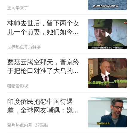
法，萨拉出局
王同学来了
林帅去世后，留下两个女
儿一个前妻，她们如今过
的怎么样？
世界热点背后解读
蘑菇云腾空那天，普京终
于把枪口对准了大乌的军
火库
猪猪爱影视
印度侨民抱怨中国待遇
差，全球网友嘲讽：嫌差
就回印度啊
聚焦热点内幕
37跟贴