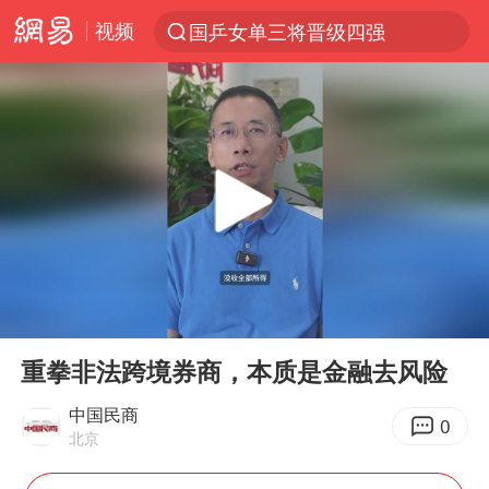
视频
国乒女单三将晋级四强
光影经济撬动暑期消费新蓝海
马克·艾伦退出斯诺克中国公开赛
新疆优化调整景区内自驾服务费
上四休三，但降薪1000元，你接受吗？
央视新主播李秋莹孙亚鹏亮相
情侣平潭拍日出坠崖1死1伤
00:00
03:13
梁家辉：到内地拍戏不是北上是回归
Play
Ent
full
全民健身事业高质量发展
重拳非法跨境券商，本质是金融去风险
台当局重金为“台独”织“皇帝新衣”
中国民商
0
北京
几元成本的AI广告导致千万市值蒸发