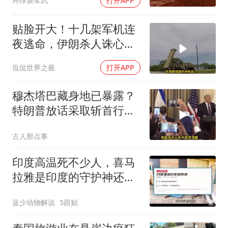
环球谈军武
打开APP
贴脸开大！十几架军机连
夜逃命，伊朗杀人诛心，
老底被当地人掀翻
侃侃世界之最
打开APP
穆杰塔巴藏身地已暴露？
特朗普放话采取斩首行
动，美军机又被击落
古人那点事
印度高温死不少人，喜马
拉雅是印度的守护神还是
救星
蓝少动物解说
5跟贴