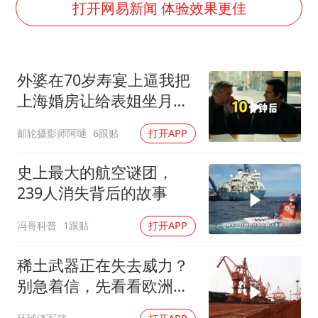
老挝国会主席赛宋蓬逝世
打开网易新闻 体验效果更佳
白海豚将正面袭击贯穿浙江
酒店回应车内过夜被收150元
外婆在70岁寿宴上逼我把
杭州全市有序停课
上海婚房让给表姐坐月
商场现钱学森巨幅海报 负责人回应
子，我说行转问舅舅
邮轮摄影师阿嗵
6跟贴
打开APP
36岁男演员成景区NPC后人气爆棚
夏日经济乘“热”而上 消费市场向“新”而行
史上最大的航空谜团，
乐享全民健身 共筑健康中国
239人消失背后的故事
冯哥科普
1跟贴
打开APP
稀土武器正在失去威力？
别急着信，先看看欧洲军
工现在急成啥样了