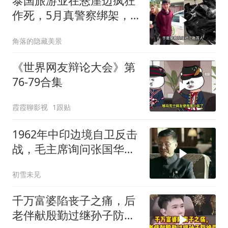
泰国旅游业在悬崖边疯狂
作死，5月真警察绑架，7
月假警察杀人
角落的隐藏美景
《世界网友辩论大会》第
76-79合集
霞霞聊影视
1跟贴
1962年中印边境自卫反击
战，毛主席询问张国华能
否获胜
初雪未见
千万富婆陷丧子之痛，后
老伴献殷勤过继孙子防绝