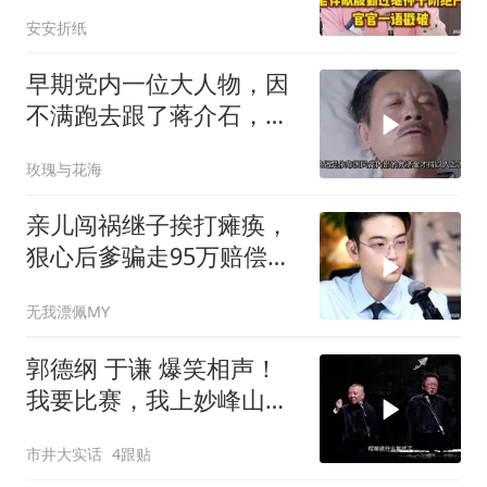
户，官官一语戳破
安安折纸
早期党内一位大人物，因
不满跑去跟了蒋介石，不
料晚年竟悲惨死
玫瑰与花海
亲儿闯祸继子挨打瘫痪，
狠心后爹骗走95万赔偿金
给亲儿买房娶媳妇
无我漂佩MY
郭德纲 于谦 爆笑相声！
我要比赛，我上妙峰山干
嘛去？你去拜一拜冠军老
市井大实话
4跟贴
祖庙