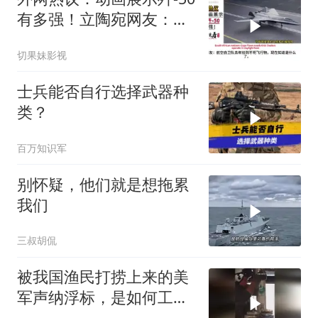
有多强！立陶宛网友：花
钱造玩具
切果妹影视
士兵能否自行选择武器种
类？
百万知识军
别怀疑，他们就是想拖累
我们
三叔胡侃
被我国渔民打捞上来的美
军声纳浮标，是如何工作
的？