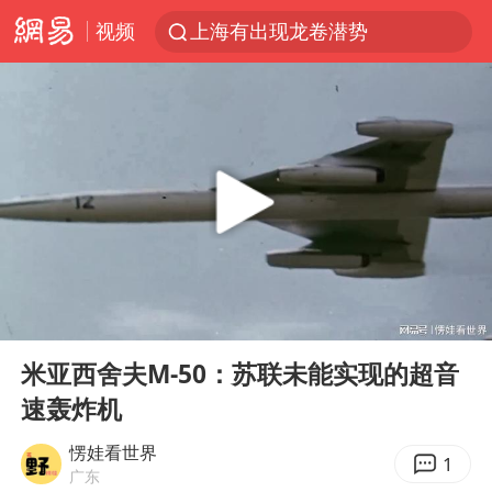
视频
上海有出现龙卷潜势
上海全域长途客运班次全部停运
白海豚逼近浙闽沿海
1枚就能让航母瘫痪 轰-6J实力有多强
国足U17与阿森纳决赛取消 并列冠军
上门女婿出轨女邻居多年被判重婚罪
今日15时起福州地铁高架区段停运
00:00
08:00
王艺迪2-4不敌张本美和止步4强
Play
Ent
full
王传君 《披荆斩棘》
米亚西舍夫M-50：苏联未能实现的超音
速轰炸机
王艺迪无缘横滨赛决赛
泰国：高度重视中国游客旅游体验
愣娃看世界
1
广东