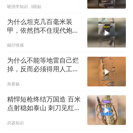
晓强学知识
3跟贴
为什么坦克几百毫米装
甲，依然挡不住现代炮
弹？
靓仔情感
为什么不能等地雷自己烂
掉，反而必须得用人工清
除呢。 风青杨V
风青杨
精悍短枪终结万国造 百米
点射稳如泰山 刺刀见红铸
就铁血军魂
武器知识