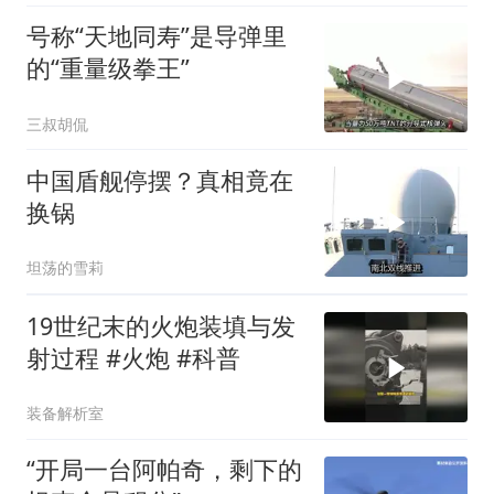
号称“天地同寿”是导弹里
的“重量级拳王”
三叔胡侃
中国盾舰停摆？真相竟在
换锅
坦荡的雪莉
19世纪末的火炮装填与发
射过程 #火炮 #科普
装备解析室
“开局一台阿帕奇，剩下的