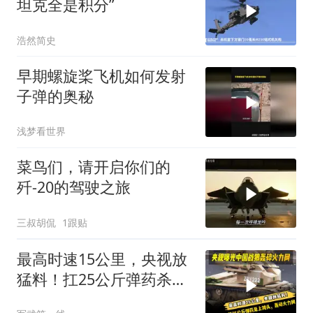
坦克全是积分”
浩然简史
早期螺旋桨飞机如何发射
子弹的奥秘
浅梦看世界
菜鸟们，请开启你们的
歼-20的驾驶之旅
三叔胡侃
1跟贴
最高时速15公里，央视放
猛料！扛25公斤弹药杀上
滩头，轰碎火力网