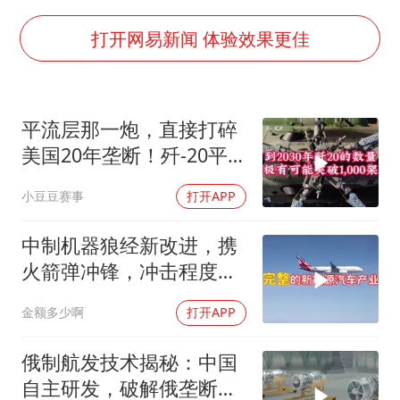
于东来直播和胖东来核心团队开会
2025年小学教师减少13.19万
打开网易新闻 体验效果更佳
上海大部迎大暴雨
《龙餐馆》 冲奖
平流层那一炮，直接打碎
构建更高水平的全民健身公共服务体系
美国20年垄断！歼-20平
流层开火画面首曝
小豆豆赛事
打开APP
中制机器狼经新改进，携
火箭弹冲锋，冲击程度如
何
金额多少啊
打开APP
俄制航发技术揭秘：中国
自主研发，破解俄垄断之