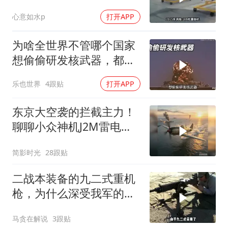
谜
心意如水p
打开APP
为啥全世界不管哪个国家
想偷偷研发核武器，都会
被美国发现？
乐也世界
4跟贴
打开APP
东京大空袭的拦截主力！
聊聊小众神机J2M雷电战
斗机的优缺点
简影时光
28跟贴
二战本装备的九二式重机
枪，为什么深受我军的欢
迎？
马贪在解说
3跟贴