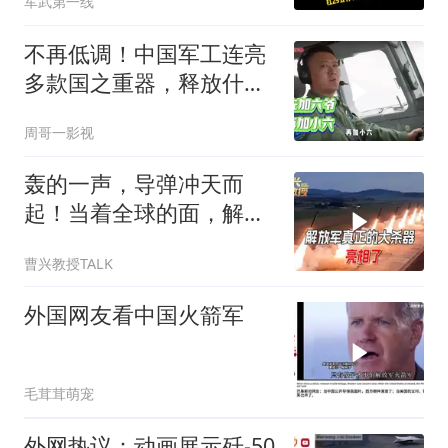
军武第一线
不再低调！中国军工连亮
多款国之重器，释放什么
信号？
周哥一影视
轰的一声，导弹冲天而
起！当着全球的面，解放
军亮出一张明牌
曹兴教授TALK
外国网友看中国火箭军
毛茸茸萌宠
外网热议：动画展示歼-50