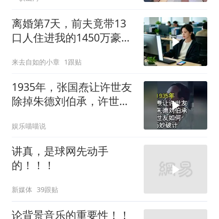
离婚第7天，前夫竟带13
口人住进我的1450万豪
宅，一开门全傻眼
来去自如的小章
1跟贴
1935年，张国焘让许世友
除掉朱德刘伯承，许世友
如何巧妙破计？
娱乐喵喵说
讲真，是球网先动手
的！！！
新媒体
39跟贴
论背景音乐的重要性！！