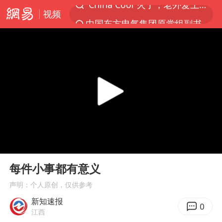
视频
中国东方电气集团原党组副书记、董事宋致远被查
俄黑客称掌握北约直接参与袭俄证据
浙江海事局启动Ⅰ级防台应急响应
预计“白海豚”明晚将在浙江舟山到福建福鼎一带沿海登陆
云南一地村民过火把节意外灼伤16人
泰国初中生饮弹自尽前开了26枪
用AI造出新病毒意味着什么
00:00
00:15
今年第二强台风将带来多大影响
Play
Ent
full
美股创4月份以来最大单周涨幅
每件小事都有意义
王虹邓煜的同学获统计学界诺贝尔奖
声明：个人原创，仅供参考
新知速报
台州《告全体市民书》：非必要不外出
0
江西