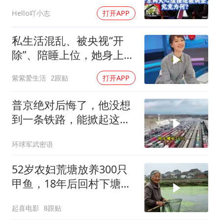
竟为何？
Hello吖小志
打开APP
私生活混乱、被央视“开
除”、陪睡上位，她身上哪
些标签是真的？
紫紫爱生活
2跟贴
打开APP
普京绝对后悔了，他没想
到一条铁路，能掀起这么
大的风浪，中亚格局彻底
环球军武密语
改写
52岁农妇荒塘放养300只
甲鱼，18年后回村下塘瞬
间傻眼
起喜电影
8跟贴