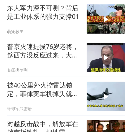
东大军力深不可测？背后
是工业体系的强力支撑01
萌宠教主
普京火速提拔76岁老将，
趁西方没反应过来，大鹅
外交要动真格了
君笙拂兮啊
被40公里外火控雷达锁
定，菲律宾军机掉头就
跑，欧盟1500万也救不了
环球军武密语
场
对越反击战中，解放军在