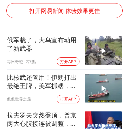
泰国校园枪击事件已致8死30余伤
打开网易新闻 体验效果更佳
胡彦斌获《歌手2026》歌王
宇树王兴兴被问了360多个问题
美参院通过一项对俄能源领域制裁法案
俄军栽了，大乌宣布动用
四川宜宾地震网友称睡觉被摇醒
了新武器
夯实基础开新局
每日奇迹
2跟贴
打开APP
比核武还管用！伊朗打出
最绝王牌，美军抓瞎，白
宫面临毁灭性放血
侃侃世界之最
打开APP
拉夫罗夫突然登顶，普京
两大心腹接连被调整，究