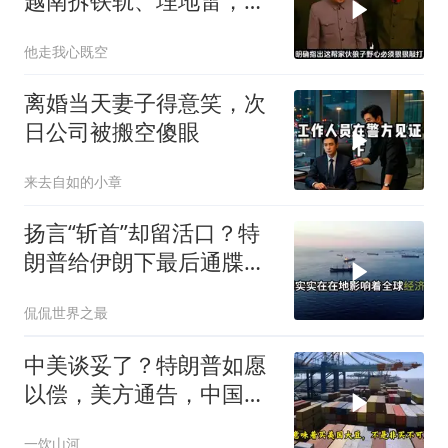
越南拆铁轨、埋地雷，是
真的吗？
他走我心既空
离婚当天妻子得意笑，次
日公司被搬空傻眼
来去自如的小章
扬言“斩首”却留活口？特
朗普给伊朗下最后通牒，
这盘棋下得真精
侃侃世界之最
中美谈妥了？特朗普如愿
以偿，美方通告，中国增
购48.8万吨大豆
一饮山河