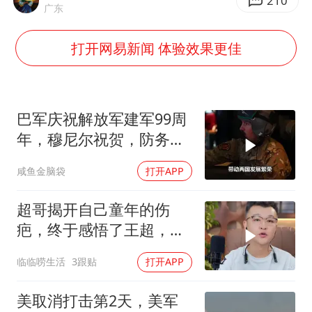
台风白海豚影响中国已成定局
210
广东
外交部发言人就广岛核爆81周年等答记者问
打开网易新闻 体验效果更佳
贵州轮胎子公司获美国退税8136万
法国下周开始禁止未经同意的电话营销
吉林一“温度计大楼”读数爆表
巴军庆祝解放军建军99周
多地要求领导干部带头休假
年，穆尼尔祝贺，防务合
作再升级
奋进开新局 实干挑大梁
咸鱼金脑袋
打开APP
超哥揭开自己童年的伤
疤，终于感悟了王超，他
决定接妈妈回来养老
临临唠生活
3跟贴
打开APP
美取消打击第2天，美军