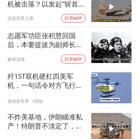
机被击落？以发起“斩首行
动”
侃侃世界之最
打开APP
志愿军功臣张积慧回国
后，本要提拔为副师长，
为何刘亚楼会反对？
象棋远修
打开APP
歼15T双机硬杠四美军
机，一句话令对方飞行员
无言以对
遨游新世界
1跟贴
不炸美基地，伊朗瞄准私
产！特朗普不淡定了，被
死死捏住七寸