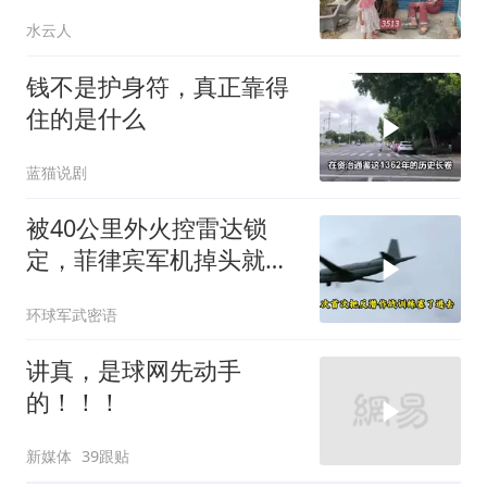
3513
水云人
钱不是护身符，真正靠得
住的是什么
蓝猫说剧
被40公里外火控雷达锁
定，菲律宾军机掉头就
跑，欧盟1500万也救不了
环球军武密语
场
讲真，是球网先动手
的！！！
新媒体
39跟贴