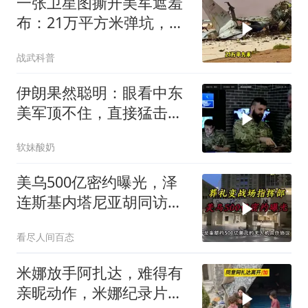
一张卫星图撕开美军遮羞
布：21万平方米弹坑，美
国捂了5个月的账本终于
战武科普
藏不住了
伊朗果然聪明：眼看中东
美军顶不住，直接猛击要
害，特朗普怂了
软妹酸奶
美乌500亿密约曝光，泽
连斯基内塔尼亚胡同访白
宫促两战联动
看尽人间百态
米娜放手阿扎达，难得有
亲昵动作，米娜纪录片