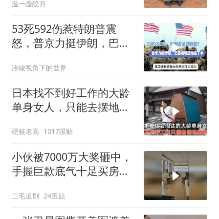
温一壶皎月
53死592伤惹特朗普震
怒，普京力挺伊朗，巴恐
被牵连
冷峻视角下的世界
日本找不到好工作的大龄
单身女人，只能去摆地
摊，一天有多心累？
硬核老高
1017跟贴
小伙被7000万大奖砸中，
手握巨款底气十足买房不
问价！
二毛追剧
24跟贴