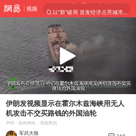
视频
以“新”破局 首发经济点亮城市消费活力
佛得角门将亮相智利俱乐部主场
中方回应是否在太平洋海底开采稀土
看守所辅警收受10万获刑1年
宇树科技发行价格150.80元/股
CIA被曝已秘密设立古巴工作组
泰国一女公务员妆容引争议 本人回应
00:00
00:31
U17国足1分钟轰2球
Play
Ent
full
宇树科技王兴兴身家有望超200亿元
伊朗发视频显示在霍尔木兹海峡用无人
机攻击不交买路钱的外国油轮
中国养老床位“三连降”
声明：取材网络，谨慎辨别
27岁女子成组织卖淫集团主犯被通缉
军武大狼