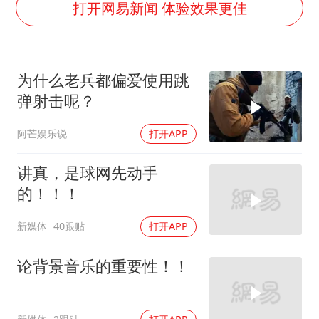
36岁男演员成景区NPC后人气爆棚
打开网易新闻 体验效果更佳
几元成本的AI广告导致千万市值蒸发
浙江台州《告全体市民书》
为什么老兵都偏爱使用跳
梁家辉：到内地拍戏不是北上是回归
弹射击呢？
郑丽文：台湾从来没有“独立”过
阿芒娱乐说
打开APP
茅台部分直营店飞天茅台提价
梁家辉百花奖演讲落泪
讲真，是球网先动手
人民的健康、体质、幸福一脉相承
的！！！
新媒体
40跟贴
打开APP
论背景音乐的重要性！！