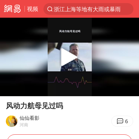
视频
浙江上海等地有大雨或暴雨
光影经济撬动暑期消费新蓝海
西湖突现狂风暴雨 游客瞬间被浇透
隔20米开高仿奶茶店被判赔35万元
“不怕六爷挂得多 就怕六爷挂一颗”
白海豚将正面袭击贯穿浙江
多家A股公司收到美国关税退款
00:00
00:12
直击东北超：哈尔滨vs通辽
Play
Ent
full
视频丨中国东方电气集团原党组副书记、董事宋致远被查
风动力航母见过吗
香港宏福苑火灾或由烟头引起
仙仙看影
6
河南
酒店回应车内过夜被收150元