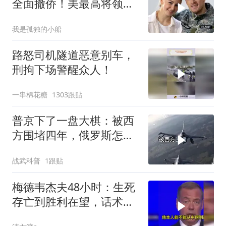
全面撤侨！美最高将领：
决战伊朗随时能打
我是孤独的小船
路怒司机隧道恶意别车，
刑拘下场警醒众人！
一串棉花糖
1303跟贴
普京下了一盘大棋：被西
方围堵四年，俄罗斯怎么
反倒打出了国运翻盘？
战武科普
1跟贴
梅德韦杰夫48小时：生死
存亡到胜利在望，话术变
现实不变