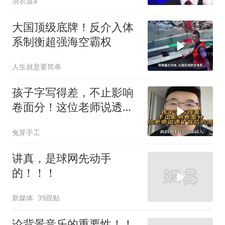
清衣渡a
大国顶级底牌！反介入体
系制衡超强海空霸权
人生就是要简单
孩子字写得差，不止影响
卷面分！这位老师说透了
背后的原因
兔芽手工
讲真，是球网先动手
的！！！
新媒体
39跟贴
论背景音乐的重要性！！