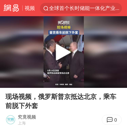
视频
全球首个长时储能一体化产业园量产
台风白海豚已进入24小时警戒线
中国女篮70-67险胜尼日利亚女篮
上海：台风白海豚或将带来龙卷风
四川宜宾市高县4.9级地震致1人死亡
名创优品回应女子吐槽内裤质量差
出口禁令驱动有色板块大涨
00:00
00:13
中巨芯：上半年归母净利润1405.77万元
Play
Ent
full
秋天的第一杯奶茶到底有多火
现场视频，俄罗斯普京抵达北京，乘车
前脱下外套
38岁演员求职万岁山NPC成功
国乒男单横滨冠军赛全军覆没
究竟视频
0
上海