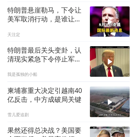
特朗普悬崖勒马，下令让
美军取消行动，是谁让他
突然改变主意？
天注定
特朗普最后关头变卦，认
清现实紧急下令停止军事
行动
我是孤独的小船
柬埔寨重大决定引越南40
亿反击，中方成破局关键
雪儿爱追剧
果然还得总决战？美国要