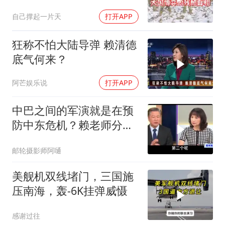
不可逆转
自己撑起一片天
打开APP
狂称不怕大陆导弹 赖清德
底气何来？
阿芒娱乐说
打开APP
中巴之间的军演就是在预
防中东危机？赖老师分析
解放军比美军厉害
邮轮摄影师阿嗵
美舰机双线堵门，三国施
压南海，轰-6K挂弹威慑
感谢过往