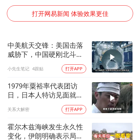
U17国足三连胜晋级明日之星半决赛
美股存储板块集体大跌
打开网易新闻 体验效果更佳
胡彦斌获《歌手2026》歌王
东航：国内客票提前14天免费退改
中美航天交锋：美国击落
胜宏科技：股票交易异常波动
威胁下，中国硬刚北斗升
夯实基础开新局
级+重复火箭
小先生笔记
4跟贴
打开APP
1979年粟裕率代表团访
日，日本人特访见面就喊
首长好
关系大解密
打开APP
霍尔木兹海峡发生永久性
变化，伊朗明确表示局势