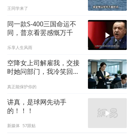
法，萨拉出局
王同学来了
同一款S-400三国命运不
同，普京看罢感慨万千
乐享人生风雨
空降女上司解雇我，交接
时她问部门，我冷笑回
答：明天
真正能保护你的
讲真，是球网先动手
的！！！
新媒体
57跟贴