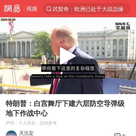
视频
武契奇：欧洲已处于大战边缘
新能源汽车产业链提速
中国一重原副总经理陆文俊获刑15年
“白海豚”拐了个弯 走出罕见路线
男子攒206小时加班调休被拒获赔1.6万
APEC峰会倒计时100天
独闯南太行失联14天的女子已找到
00:00
01:20
女孩每天“拼豆”拼坏眼睛
Play
Ent
full
“老戏骨”秦焰去世
特朗普：白宫舞厅下建六层防空导弹级
地下作战中心
“还不如不放假”
声明：个人原创，仅供参考
广岛长崎的昨天未必不会是日本的明天
天注定