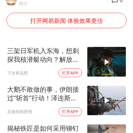
血指纹匹配成功，20年悬案告破！凶手被执行死刑
0
四川
辽宁28名务农人员中暑死亡？官方辟谣
打开网易新闻 体验效果更佳
水利部对4省启动洪水防御Ⅳ级响应
7月CPI同比上涨0.5% 经济内生增长动力持续增强
大连一起飞航班因乘客可乐爆瓶折返
三架日军机入东海，想刺
百花奖闭幕式节目单正式揭晓
探我核潜艇动向？解放军
导弹剑指日军基地
经销商证实雪佛兰暂停在华新车销售
下次再见吧
打开APP
下党之路
大鹅不敢做的事，伊朗接
过“斩首”行动！泽连斯基
这次真悬了？
启迪你的思维
打开APP
揭秘铁匠是如何采用铆钉