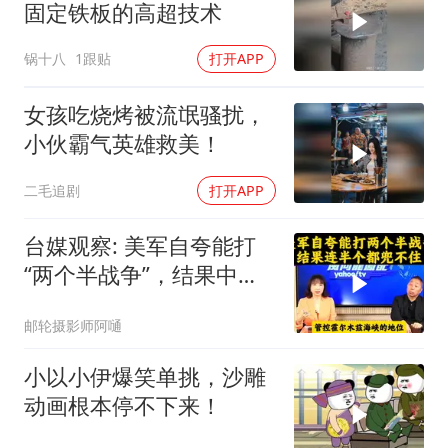
固定铁板的高超技术
锅十八
1跟贴
打开APP
女孩吃烧烤被流氓骚扰，
小伙霸气英雄救美！
二毛追剧
打开APP
台媒观察: 美军自夸能打
“两个半战争”，结果中东
这一仗，连半个都兜不住
邮轮摄影师阿嗵
小以小伊爆笑单挑，沙雕
动画根本停不下来！