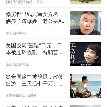
新时代的两性情感
1跟贴
婚房都出钱只写女方名，
俩孩子随母姓，老公要AA
制？七公句句扎心
手工编织教程
美国设局“围猎”日元，日
本被连环收割，特朗普金
融底牌全曝光
王姐懒人家常菜
签合同途中被辞退，改签
出游，三天后七千万订单
告吹，老板拍腿连声懊悔
粤语音乐喷泉
6跟贴