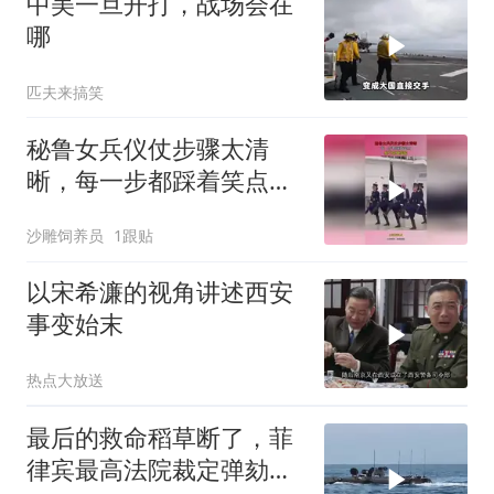
中美一旦开打，战场会在
哪
匹夫来搞笑
秘鲁女兵仪仗步骤太清
晰，每一步都踩着笑点，
脚不麻算我输！
沙雕饲养员
1跟贴
以宋希濂的视角讲述西安
事变始末
热点大放送
最后的救命稻草断了，菲
律宾最高法院裁定弹劾合