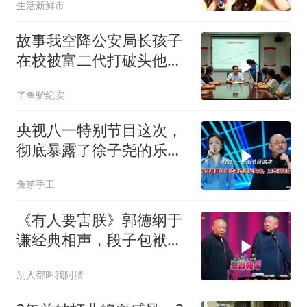
生活新鲜市
故事我空降公安局长孩子
在校被富二代打破头他爹
叫嚣开个价
了鱼驴纪实
央视八一特别节目这次，
彻底暴露了徐子尧的乐坛
实力，刀郎没说错
兔芽手工
《有人要害朕》郭德纲于
谦经典相声，段子包袱满
满！
别人都叫我阿腈