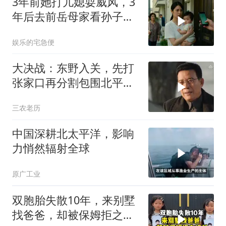
3年前她打儿媳耍威风，3
年后去前岳母家看孙子，
当场惊呆
娱乐的宅急便
大决战：东野入关，先打
张家口再分割包围北平，
让傅作义投诚，，
三农老历
中国深耕北太平洋，影响
力悄然辐射全球
原广工业
双胞胎失散10年，来别墅
找爸爸，却被保姆拒之门