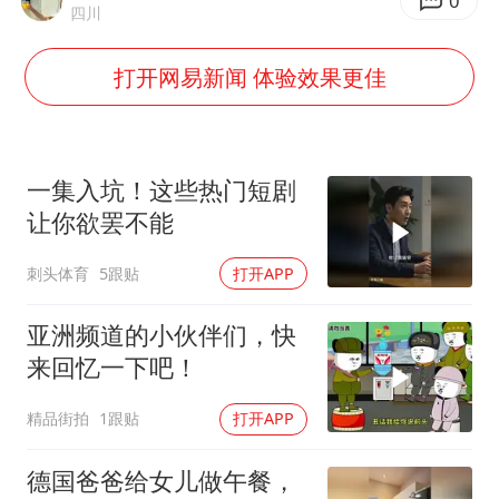
多地要求领导干部带头休假
0
四川
女子利用漏洞0元薅走3000多件家电
打开网易新闻 体验效果更佳
首次证实！“胶球”存在
村民谈“梅姨”：叫的其实是“媒姨”
关之琳否认与27岁模特的恋情
一集入坑！这些热门短剧
奋进开新局 实干挑大梁
让你欲罢不能
刺头体育
5跟贴
打开APP
亚洲频道的小伙伴们，快
来回忆一下吧！
精品街拍
1跟贴
打开APP
德国爸爸给女儿做午餐，