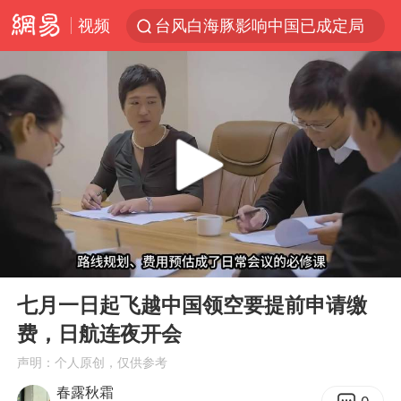
视频
台风白海豚影响中国已成定局
中方回应是否开采太平洋海底稀土资源
昆明石林火把节
外交部发言人就广岛核爆81周年等答记者问
我国编制完成新版全月地质图
胡塞武装袭扰红海航运行动升级
郑国霖回应去景区上班被保安拦下
00:00
07:00
80后女柜员逆袭成4200亿银行副行长
Play
Ent
full
感觉全东北都在等7号
七月一日起飞越中国领空要提前申请缴
费，日航连夜开会
扎哈罗娃批广岛市长不提美国原子弹
声明：个人原创，仅供参考
泰国一女公务员妆容引争议 本人回应
春露秋霜