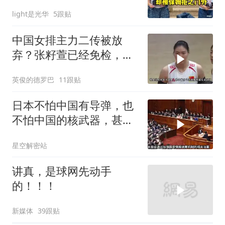
外
light是光华
5跟贴
中国女排主力二传被放
弃？张籽萱已经免检，赵
勇为她选替补
英俊的德罗巴
11跟贴
日本不怕中国有导弹，也
不怕中国的核武器，甚至
不怕中国的稀土制裁
星空解密站
讲真，是球网先动手
的！！！
新媒体
39跟贴