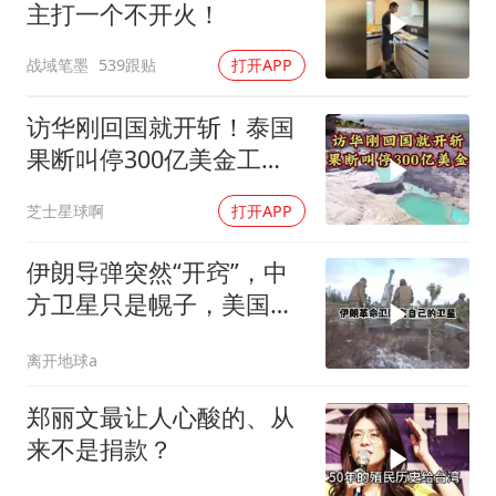
主打一个不开火！
战域笔墨
539跟贴
打开APP
访华刚回国就开斩！泰国
果断叫停300亿美金工
程，转身死磕中泰
芝士星球啊
打开APP
伊朗导弹突然“开窍”，中
方卫星只是幌子，美国真
正怕的是两件事
离开地球a
郑丽文最让人心酸的、从
来不是捐款？