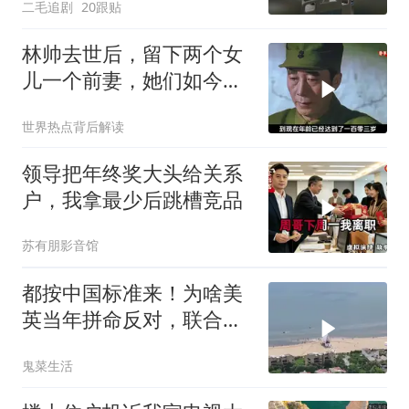
二毛追剧
20跟贴
林帅去世后，留下两个女
儿一个前妻，她们如今过
的怎么样？
世界热点背后解读
领导把年终奖大头给关系
户，我拿最少后跳槽竞品
苏有朋影音馆
都按中国标准来！为啥美
英当年拼命反对，联合国
反而全盘接受？
鬼菜生活