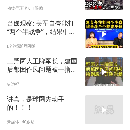
了，颠覆所有人的认知
动物星球说K
1跟贴
台媒观察: 美军自夸能打
“两个半战争”，结果中东
这一仗，连半个都兜不住
邮轮摄影师阿嗵
二野两大王牌军长，建国
后都因作风问题被一撸到
底、开除党籍
街边福
讲真，是球网先动手
的！！！
新媒体
40跟贴