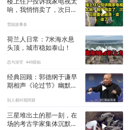
楼上住户投诉我家电视太
响，我悄悄卖了，次日居
委会崩溃 - 卖谁了？
雪姐故事多
荷兰人日常：7米海水悬
头顶，城市稳如泰山！
恋与深空
449跟贴
经典回顾：郭德纲于谦早
期相声《论过节》幽默风
趣爆笑不断
别人都叫我阿腈
三星堆出土的那一刻，在
场的考古学家集体沉默