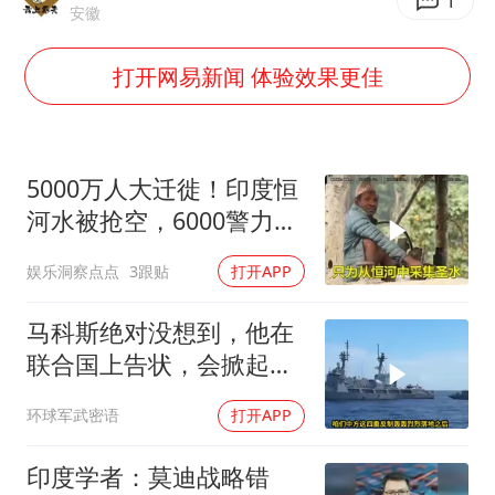
新疆优化调整景区内自驾服务费
1
安徽
检测列车撞人致11死2伤 涉事单位被罚
打开网易新闻 体验效果更佳
全民健身事业高质量发展
台当局重金为“台独”织“皇帝新衣”
商场现钱学森巨幅海报 负责人回应
5000万人大迁徙！印度恒
几元成本的AI广告导致千万市值蒸发
河水被抢空，6000警力全
员戒备！
老挝国会主席赛宋蓬逝世
娱乐洞察点点
3跟贴
打开APP
乐享全民健身 共筑健康中国
马科斯绝对没想到，他在
联合国上告状，会掀起中
方的4重反制
环球军武密语
打开APP
印度学者：莫迪战略错