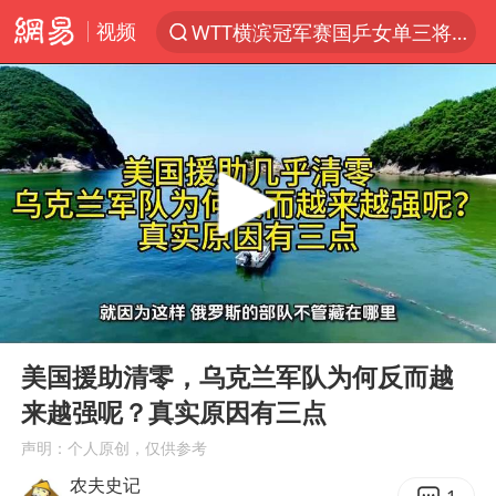
视频
WTT横滨冠军赛国乒女单三将晋级四强
光影经济撬动暑期消费新蓝海
陈思诚零点晒照为佟丽娅庆生
微信又有新功能，你可以“撤回”你的撤回了！
郑丽文：台湾从来没有“独立”过
上四休三，但降薪1000元，你接受吗？
情侣在平潭拍日出时坠崖致一死一伤
00:00
07:06
酒店花洒现排泄物住客索赔遭拒
Play
Ent
full
杭州全市有序停课
美国援助清零，乌克兰军队为何反而越
来越强呢？真实原因有三点
夏日经济乘“热”而上 消费市场向“新”而行
声明：个人原创，仅供参考
36岁男演员成景区NPC后人气爆棚
农夫史记