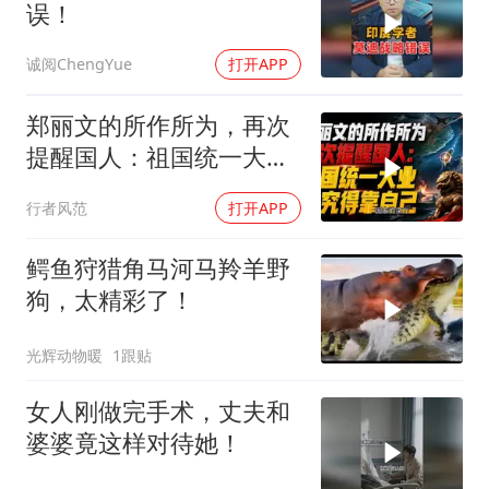
误！
诚阅ChengYue
打开APP
郑丽文的所作所为，再次
提醒国人：祖国统一大
业，终究得靠自己！
行者风范
打开APP
鳄鱼狩猎角马河马羚羊野
狗，太精彩了！
光辉动物暖
1跟贴
女人刚做完手术，丈夫和
婆婆竟这样对待她！