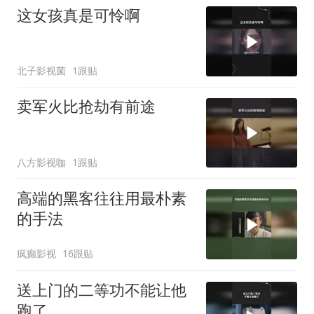
这女孩真是可怜啊
北子影视菌
1跟贴
卖军火比抢劫有前途
八方影视咖
1跟贴
高端的黑客往往用最朴素
的手法
疯癫影视
16跟贴
送上门的二等功不能让他
跑了