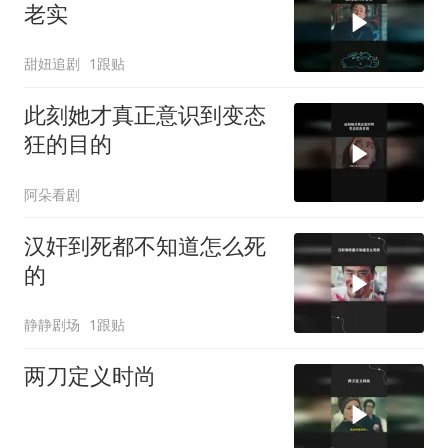
老实
甜妞追剧
1跟贴
此刻她才真正意识到变态
狂的目的
阿朵看剧
汉奸到死都不知道怎么死
的
静静剧场
1跟贴
两刀定义时尚