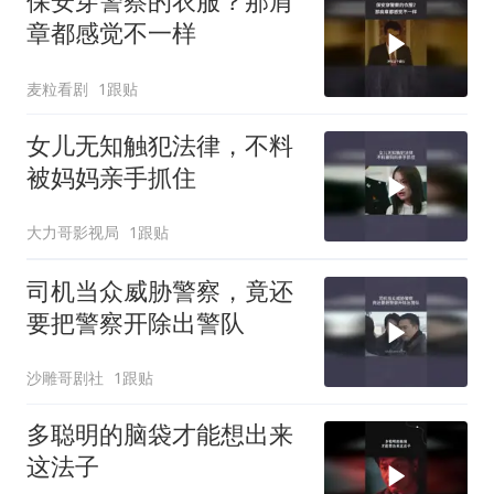
保安穿警察的衣服？那肩
章都感觉不一样
麦粒看剧
1跟贴
女儿无知触犯法律，不料
被妈妈亲手抓住
大力哥影视局
1跟贴
司机当众威胁警察，竟还
要把警察开除出警队
沙雕哥剧社
1跟贴
多聪明的脑袋才能想出来
这法子