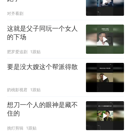
对齐看剧
这就是父子同玩一个女人
的下场
肥罗爱追剧
1跟贴
要是没大嫂这个帮派得散
奶桃影视君
1跟贴
想刀一个人的眼神是藏不
住的
挑灯剪辑
1跟贴