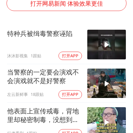
27岁女子成组织卖淫集团主犯被通缉
打开网易新闻 体验效果更佳
吉林一“温度计大楼”读数爆表
女子利用漏洞0元薅走3000多件家电
特种兵被缉毒警察诬陷
24小时不关空调 电费会更低吗
东方甄选被判赔偿江小白30万元
沐沐影视集
1跟贴
打开APP
奋进开新局 实干挑大梁
当警察的一定要会演戏不
会演戏就不是好警察
左云新鲜事
18跟贴
打开APP
他表面上宣传戒毒，背地
里却秘密制毒，没想到败
在了垃圾袋