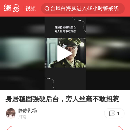
视频
台风白海豚进入48小时警戒线
中方回应是否在太平洋海底开采稀土
台风白海豚影响中国已成定局
佛得角门将亮相智利俱乐部主场
U17国足1分钟轰2球
五粮液渠道价一箱上涨近百元
宇树科技发行价格150.80元/股
00:00
01:15
法国将禁止“未经同意的电话营销”
Play
Ent
full
宇树科技王兴兴身家有望超200亿元
身居稳固强硬后台，旁人丝毫不敢招惹
泰国一女公务员妆容引争议 本人回应
静静剧场
1
河南
80后女柜员逆袭成4200亿银行副行长