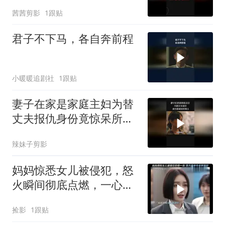
茜茜剪影
1跟贴
君子不下马，各自奔前程
小暖暖追剧社
1跟贴
妻子在家是家庭主妇为替
丈夫报仇身份竟惊呆所有
人
辣妹子剪影
妈妈惊悉女儿被侵犯，怒
火瞬间彻底点燃，一心要
手刃那罪犯
捡影
1跟贴