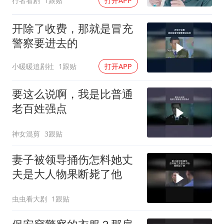
行者看剧
1跟贴
打开APP
开除了收费，那就是冒充
警察要进去的
小暖暖追剧社
1跟贴
打开APP
要这么说啊，我是比普通
老百姓强点
神女混剪
3跟贴
妻子被领导捅伤怎料她丈
夫是大人物果断毙了他
虫虫看大剧
1跟贴