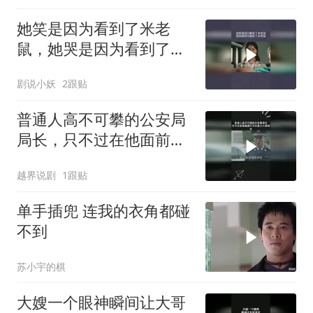
她笑是因为看到了米老
鼠，她哭是因为看到了米
老鼠
剧说小妖
2跟贴
普通人高不可攀的公安局
局长，只不过在他面前只
不过是小小的局长
越界说剧
1跟贴
单手插兜 连我的衣角都碰
不到
苏小宇的棋
大嫂一个眼神瞬间让大哥