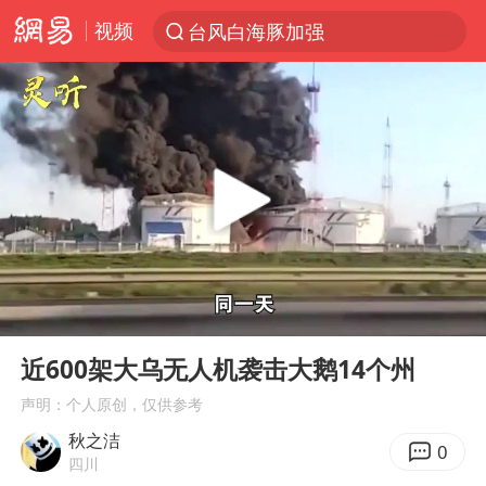
视频
台风白海豚加强
“电影+”如何激发千亿级消费新活力？
福建泉州市委书记张毅恭被查
我国货物贸易进出口超30万亿元
曝韩国足协为外籍裁判员安排色情招待
向鹏0-3不敌张本智和
佛山通报笔试前13被淘汰后5名进体检
00:00
01:17
“新疆阿勒泰八月能滑雪”不实
Play
Ent
full
广东雷州通报特教老师招聘违规事件
近600架大乌无人机袭击大鹅14个州
“立秋的第一杯奶茶”又爆单了
声明：个人原创，仅供参考
秋之洁
陈幸同晋级WTT横滨冠军赛8强
0
四川