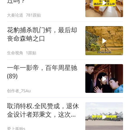
过吗？
大秦论道
781跟贴
花豹捕杀凯门鳄，最后却
丧命森蚺之口
生命视角
1跟贴
一年一影帝，百年周星驰
(89)
创作者_7SAu
取消特权.全民赞成，退休
金设计者郑秉文，这次站
在了风口浪尖
爱上孤独s