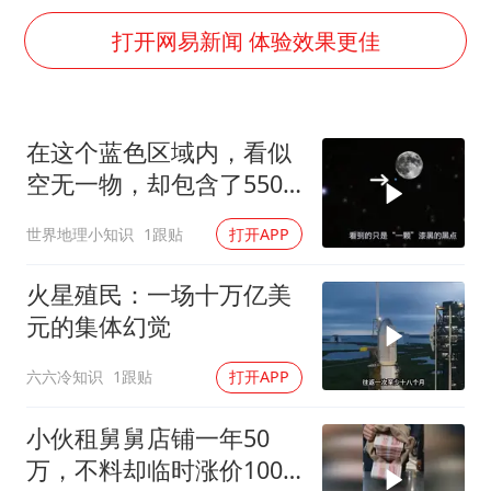
泰国枪击案凶手先杀祖父母后行凶
打开网易新闻 体验效果更佳
超颖电子拟投资20.86亿建设新项目
山东一元代青花杯离奇失踪
国防部：中国军队坚决反制任何闹海挑衅图谋
在这个蓝色区域内，看似
宇树科技中一签需缴款7.54万元
空无一物，却包含了5500
两名乘客在飞机上因调节座椅起冲突
个星系！
世界地理小知识
1跟贴
打开APP
山东潍坊发布大风黄色预警
火星殖民：一场十万亿美
夯实基础开新局
元的集体幻觉
六六冷知识
1跟贴
打开APP
小伙租舅舅店铺一年50
万，不料却临时涨价100