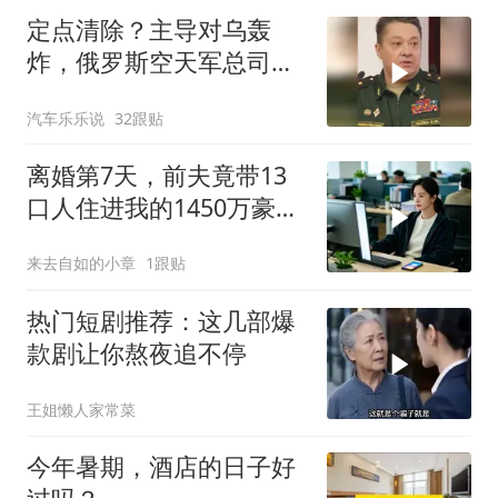
定点清除？主导对乌轰
炸，俄罗斯空天军总司令
疑在莫斯科最贵餐厅被炸
汽车乐乐说
32跟贴
身亡！
离婚第7天，前夫竟带13
口人住进我的1450万豪
宅，一开门全傻眼
来去自如的小章
1跟贴
热门短剧推荐：这几部爆
款剧让你熬夜追不停
王姐懒人家常菜
今年暑期，酒店的日子好