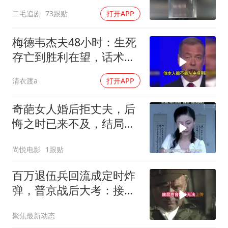
万！
二毛追剧
73跟贴
打开APP
梅德韦杰夫48小时：生死
存亡到胜利在望，话术变
现实不变
清衣渡a
打开APP
奇葩女人婚后拒丈夫，后
悔之时已来不及，结局令
人唏嘘不已
尚悦电影
1跟贴
百万退伍兵回流成定时炸
弹，普京战后大考：接不
住就是历史重演
聚焦最新动态