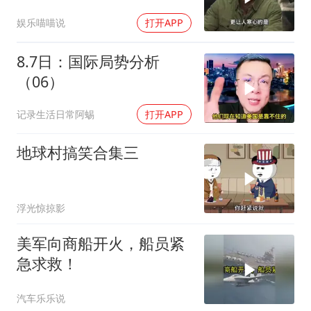
一儆百！
娱乐喵喵说
打开APP
8.7日：国际局势分析
（06）
记录生活日常阿蜴
打开APP
地球村搞笑合集三
浮光惊掠影
美军向商船开火，船员紧
急求救！
汽车乐乐说