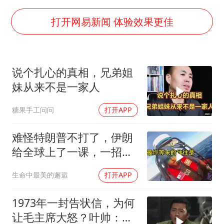
牛群和施拉普纳33年后重逢
上半年国内居民出游人次34.63亿
打开网易新闻 体验效果更佳
刘浩存百花奖开幕式红裙起舞
“南湖号”盾构机下线
说个扎心的真相，兄弟姐
店主称换“青海拉面”招牌后生意更好
妹从来不是一家人
习近平心系体育强国建设
糖果手工问问
打开APP
难怪特朗普不打了，伊朗
给全球上了一课，一招吃
定美国，迎来转折
生命中最美的邂逅
打开APP
1973年一封告状信，为何
让毛主席大怒？叶帅：杀