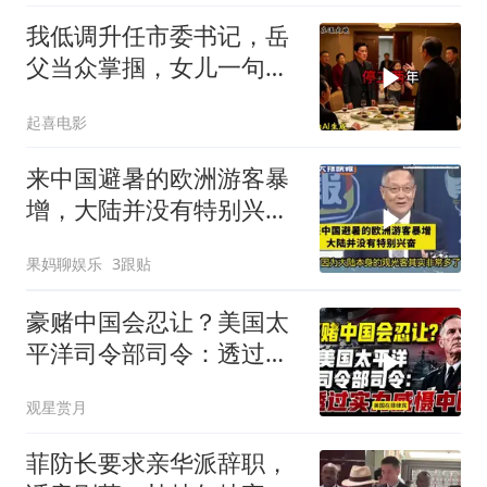
我低调升任市委书记，岳
父当众掌掴，女儿一句话
全家惊呆
起喜电影
来中国避暑的欧洲游客暴
增，大陆并没有特别兴
奋！介文汲
果妈聊娱乐
3跟贴
豪赌中国会忍让？美国太
平洋司令部司令：透过实
力威慑中国
观星赏月
菲防长要求亲华派辞职，