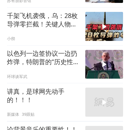
苏有朋影音馆
千架飞机袭俄，乌：28枚
导弹零拦截！关键人物被
杀，普京2动作
小彻
以色列一边签协议一边扔
炸弹，特朗普的“历史性协
议”到底算不算数
环球谈军武
讲真，是球网先动手
的！！！
新媒体
39跟贴
论背景音乐的重要性！！