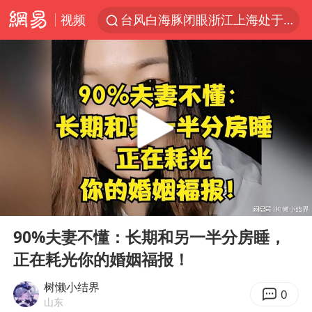
视频
台风白海豚闭眼浙江上海处于危险半圆
四川宜宾市珙县发生3.4级地震
香港宏福苑火灾或由烟头引起
网约车司机充电时猝死保险拒赔
中国父女泰国骑摩托车坠崖1死1伤
周末打虎 宋致远被查
白海豚将正面袭击贯穿浙江
00:00
01:13
浙江台州《告全体市民书》
Play
Ent
full
多个明星演唱会取消
90%夫妻不懂：长期和另一半分房睡，
正在耗光你的婚姻福报！
男孩参加珠心算比赛气定神闲
陕西柞水泥石流已致2死 仍有1人失联
树懒小结界
0
山东