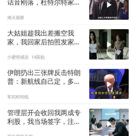
话音刚落，杜特尔特家族
就给他当头一棒
烽火观察
大姑姐趁我出差搬空我
家，我回家后拍照发家族
群里，她看到后崩溃了
小蜜情感说
14跟贴
伊朗扔出三张牌反击特朗
普：新航线自己定，多国
保证不参战，海峡不回战
军武时间线
前状态
管理层开会收回我两成专
利股，我当场签字，注销
核心技术授权，全员慌了