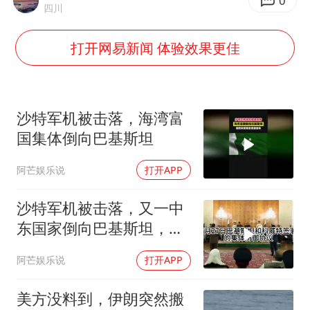
杭州全市有序停课
0
四川
夏日经济乘“热”而上 消费市场向“新”而行
打开网易新闻 体验效果更佳
36岁男演员成景区NPC后人气爆棚
新疆优化调整景区内自驾服务费
全民健身事业高质量发展
沙特军机被击落，海湾富
乐享全民健身 共筑健康中国
国集体倒向巴基斯坦
阿芒娱乐说
打开APP
沙特军机被击落，又一中
东国家倒向巴基斯坦，美
国的中东安保体系正在崩
阿芒娱乐说
打开APP
塌
美方没料到，伊朗突然搬