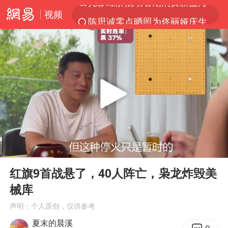
视频
陈思诚零点晒照为佟丽娅庆生
郑丽文：台湾从来没有“独立”过
央视新主播李秋莹孙亚鹏亮相
几元成本的AI广告导致千万市值蒸发
情侣平潭拍日出坠崖1死1伤
老挝国会主席赛宋蓬逝世
茅台部分直营店飞天茅台提价
00:00
03:36
白海豚将正面袭击贯穿浙江
Play
Ent
full
酒店回应车内过夜被收150元
红旗9首战悬了，40人阵亡，枭龙炸毁美
械库
黄金牛市回来了吗
声明：个人原创，仅供参考
酒店花洒现排泄物住客索赔遭拒
夏末的晨溪