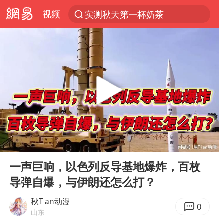
视频
实测秋天第一杯奶茶
上半年我国机械工业经济运行稳中有进
台风“白海豚”体型变大！环流面积接近13个浙江那么大
女子开一天一夜空调后二氧化碳中毒
汪峰阻止14岁女儿买大牌
我国货物贸易进出口超30万亿元
泰国校园枪击案死亡人数升至7人
00:00
03:47
泰国枪击案凶手先杀祖父母后行凶
Play
Ent
full
王力宏演唱会黄牛带观众藏匿被查获
一声巨响，以色列反导基地爆炸，百枚
导弹自爆，与伊朗还怎么打？
带薪错峰休假通知引争议 河南回应
四川宜宾市高县发生4.9级地震
秋Tian动漫
0
山东