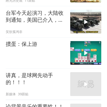
附允历史观
11跟贴
台军今天起演习，大陆收
到通知，美国已介入，日
本涉台表述也变了
笑饮孤鸿非
掼蛋：保上游
讲真，是球网先动手
的！！！
新媒体
39跟贴
论背景音乐的重要性！！