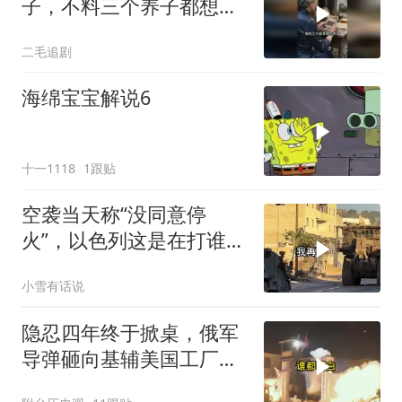
子，不料三个养子都想害
她！
二毛追剧
海绵宝宝解说6
十一1118
1跟贴
空袭当天称“没同意停
火”，以色列这是在打谁的
脸
小雪有话说
隐忍四年终于掀桌，俄军
导弹砸向基辅美国工厂，
背后这步棋太狠了