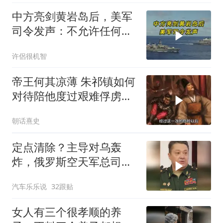
中方亮剑黄岩岛后，美军
司令发声：不允许任何国
家主宰印太
许侶很机智
帝王何其凉薄 朱祁镇如何
对待陪他度过艰难俘虏生
涯的袁彬
朝话熹史
定点清除？主导对乌轰
炸，俄罗斯空天军总司令
疑在莫斯科最贵餐厅被炸
汽车乐乐说
32跟贴
身亡！
女人有三个很孝顺的养