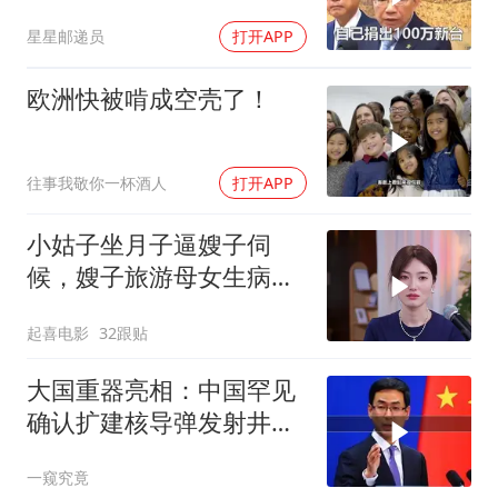
万，郑丽文100万
星星邮递员
打开APP
欧洲快被啃成空壳了！
往事我敬你一杯酒人
打开APP
小姑子坐月子逼嫂子伺
候，嫂子旅游母女生病反
讹医药费，荒唐至极
起喜电影
32跟贴
大国重器亮相：中国罕见
确认扩建核导弹发射井铸
就“战略底牌”
一窥究竟