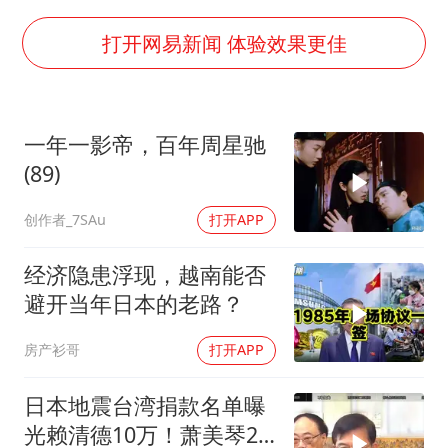
陕西省委书记赶赴柞水县杏坪镇
女孩摆摊卖菌子时收到北大通知书
打开网易新闻 体验效果更佳
曝美拒绝乌增购“爱国者”导弹请求
公司“上四休三”但要降薪1000元
一年一影帝，百年周星驰
改名后的“青海拉面”店
(89)
女孩南太行山失联超11天 直击搜寻
创作者_7SAu
打开APP
中国女篮热身赛7日将战尼日利亚
东方之约 相约未来
经济隐患浮现，越南能否
避开当年日本的老路？
房产衫哥
打开APP
日本地震台湾捐款名单曝
光赖清德10万！萧美琴20