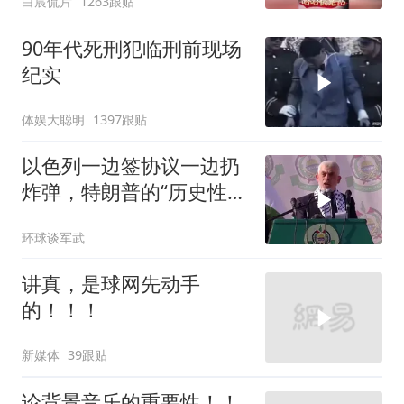
白宸侃片
1263跟贴
90年代死刑犯临刑前现场
纪实
体娱大聪明
1397跟贴
以色列一边签协议一边扔
炸弹，特朗普的“历史性协
议”到底算不算数
环球谈军武
讲真，是球网先动手
的！！！
新媒体
39跟贴
论背景音乐的重要性！！