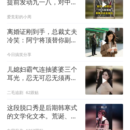
提前发动九一八，对中国
是福是祸？
爱竞彩的小周
离婚证刚到手，总裁丈夫
冷笑：阿宁将顶替你副总
之位，我应好
今日搞笑分享
儿媳妇霸气连抽婆婆三个
耳光，忍无可忍无须再
忍，太解气了！
二毛追剧
62跟贴
这段脱口秀是后期韩寒式
的文学化文本。荒诞、激
愤又温暖