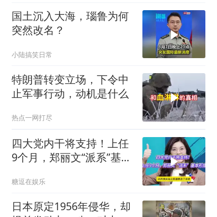
国土沉入大海，瑙鲁为何
突然改名？
小陆搞笑日常
特朗普转变立场，下令中
止军事行动，动机是什么
热点一网打尽
四大党内干将支持！上任
9个月，郑丽文“派系”基本
形成
糖逗在娱乐
日本原定1956年侵华，却