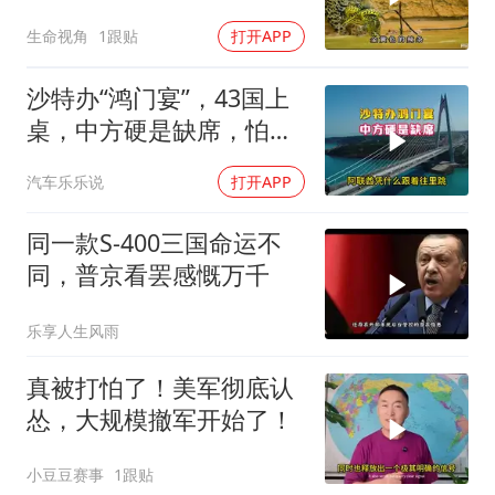
生命视角
1跟贴
打开APP
沙特办“鸿门宴”，43国上
桌，中方硬是缺席，怕得
罪伊朗？格局小了
汽车乐乐说
打开APP
同一款S-400三国命运不
同，普京看罢感慨万千
乐享人生风雨
真被打怕了！美军彻底认
怂，大规模撤军开始了！
小豆豆赛事
1跟贴