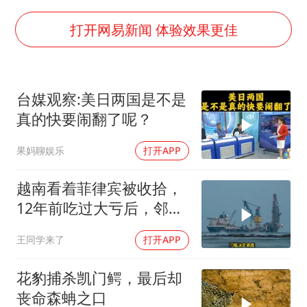
陕西柞水泥石流已致2死 仍有1人失联
店主称换“青海拉面”招牌后生意更好
打开网易新闻 体验效果更佳
泰国初中生饮弹自尽前开了26枪
22岁女生独闯南太行失联12天
台媒观察:美日两国是不是
万岁山接盘烂尾恒大文旅城
真的快要闹翻了呢？
习近平心系体育强国建设
果妈聊娱乐
打开APP
越南看着菲律宾被收拾，
12年前吃过大亏后，邻国
早明白了一个道理
王同学来了
打开APP
花豹捕杀凯门鳄，最后却
丧命森蚺之口