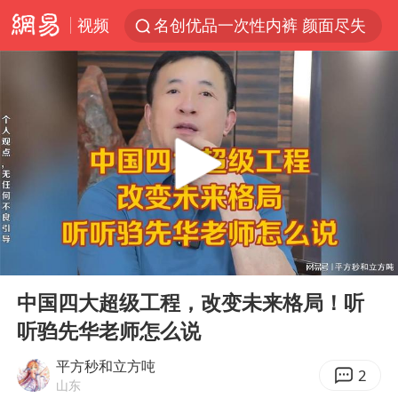
视频
名创优品一次性内裤 颜面尽失
四川宜宾3.4级地震
伊斯兰版北约来了吗
云南一地村民过火把节意外灼伤16人
中国父女泰国骑摩托车坠崖1死1伤
香港宏福苑火灾或由烟头引起
网约车司机充电时猝死保险拒赔
00:00
03:03
浙江台州《告全体市民书》
Play
Ent
full
周末打虎 宋致远被查
中国四大超级工程，改变未来格局！听
听驺先华老师怎么说
多所高校取消艺考
上半年国内居民出游人次34.63亿
平方秒和立方吨
2
山东