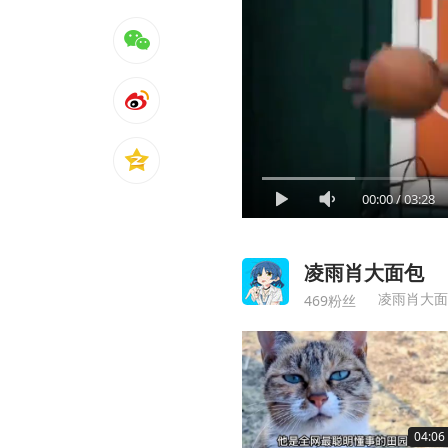
00:00
/
03:28
凌雨肖大面包
凌雨肖大面
469粉丝
04:06