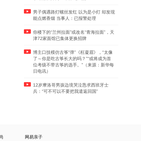
男子偶遇路灯螺丝发红 以为是小灯 却发现
能点燃香烟 当事人：已报警处理
你楼下的“兰州拉面”或改名“青海拉面”，天
津72家面馆已集体更换招牌
博主口技模仿古筝“弹”《枉凝眉》，“太像
了～你是吃古筝长大的吗？”“或将成为首
位考级不带古筝的选手。”（来源：新华每
日电讯）
12岁摩洛哥男孩边境哭泣恳求西班牙士
兵：“可不可以不要把我遣返回国”
尚
网易亲子