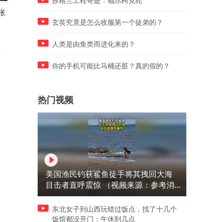
苏格兰工程奇迹：福尔柯克轮
张
当我在意大利街头用小提琴演
羊肉大葱饺子配二锅头，北
奏一首经典红歌外国人从好奇
老爷子开喝！
玄奘究竟是怎么收服第一个徒弟的？
到肃然起
人类是由鱼类而进化来的？
你的手机可能比马桶还脏？真的假的？
热门视频
美国渔民钓获鲨鱼徒手将其拽回大海
目击者直呼震惊 （视频来源：参考消
息）
东北女子到山西玩错过饭点，找了十几个
饭馆都没开门：午休到几点