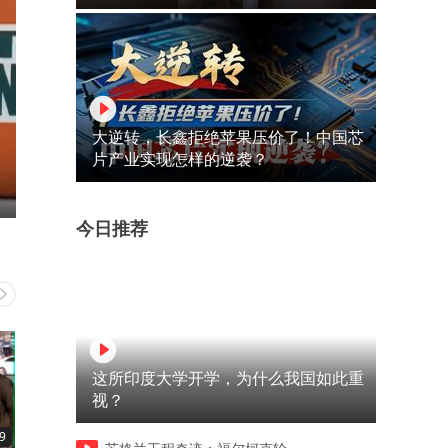
大逆转，长鑫拒绝苹果压价了！中国芯
片产业实现怎样的逆袭？
今日推荐
这所印度大学开学，为什么我国如此重
视？
9
01:17
18:00