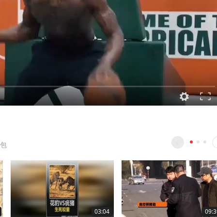
包
03:04
09:3