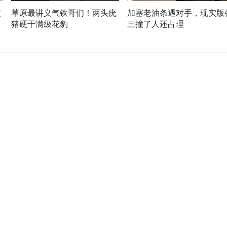
交
草原最讲义气铁哥们！两头疣
加塞老油条遇对手，现实版
，
猪硬干满级花豹
三撞了人还占理