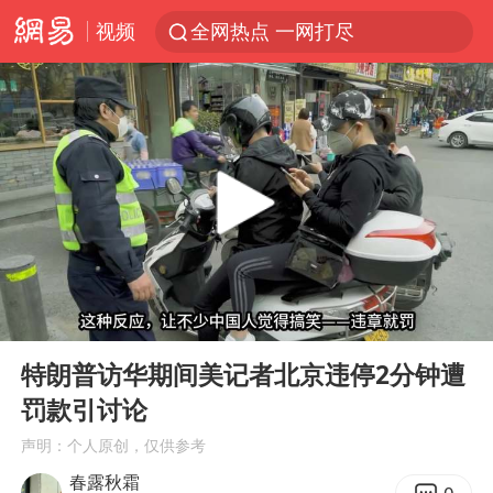
视频
全网热点 一网打尽
00:00
06:31
Play
Ent
full
特朗普访华期间美记者北京违停2分钟遭
罚款引讨论
声明：个人原创，仅供参考
春露秋霜