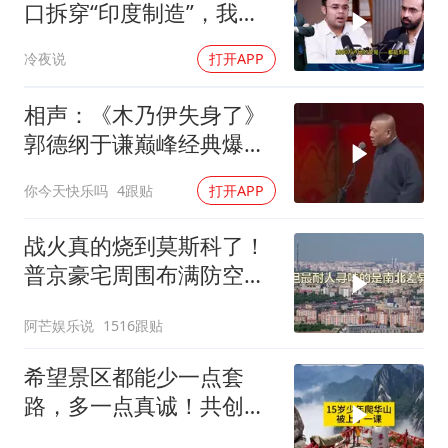
口拆穿“印度制造”，我们
只有组装能力，算不上真
冷夜说
打开APP
正的工业制造
相声：《木乃伊失身了》
郭德纲于谦巅峰经典爆笑
相声太搞笑太逗了
你今天快乐吗
4跟贴
打开APP
战火真的烧到莫斯科了！
普京豪宅周围布满防空
塔，大战一触即发2
阿芒娱乐说
1516跟贴
希望景区都能少一点套
路，多一点真诚！共创良
好旅游环境！