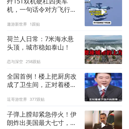
歼15T双机硬杠四美军
机，一句话令对方飞行员
无言以对
遨游新世界
1跟贴
荷兰人日常：7米海水悬
头顶，城市稳如泰山！
恋与深空
258跟贴
全国首例！楼上把厨房改
成了卫生间，正对着楼下
的厨房。你怎么
逗哥游世界
377跟贴
子弹上膛却紧急停火！伊
朗炸出美国最大七寸，特