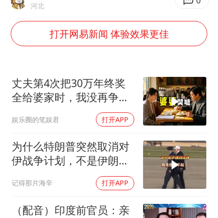
光伏八巨头签署“不低于成本价”倡议
0
河北
胡彦斌获《歌手2026》歌王
打开网易新闻 体验效果更佳
宇树王兴兴被问了360多个问题
79岁老人被城管撞倒后离世案一审开庭
2名小孩玩手机低头幅度近乎折叠
丈夫第4次把30万年终奖
四川宜宾地震网友称睡觉被摇醒
全给婆家时，我没再争
吵，申请驻外5年
夯实基础开新局
娱乐圈的笔娱君
打开APP
为什么特朗普突然取消对
伊战争计划，不是伊朗赢
了，是他输不起了
记得那片海辛
打开APP
（配音）印度前官员：亲