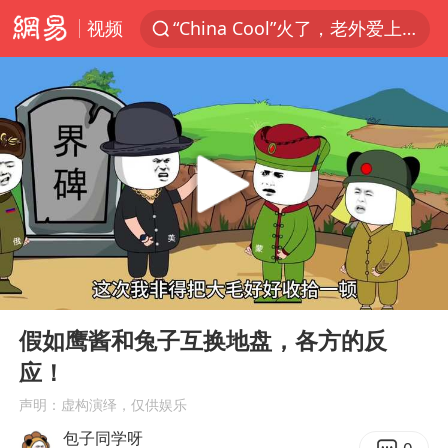
视频
“China Cool”火了，老外爱上中国避暑游
台风白海豚闭眼了
浙江海事局启动Ⅰ级防台应急响应
泰国初中生饮弹自尽前开了26枪
云南一地村民过火把节意外灼伤16人
预计“白海豚”明晚将在浙江舟山到福建福鼎一带沿海登陆
用AI造出新病毒意味着什么
00:00
01:20
美股创4月份以来最大单周涨幅
Play
Ent
full
王虹邓煜的同学获统计学界诺贝尔奖
假如鹰酱和兔子互换地盘，各方的反
应！
台州《告全体市民书》：非必要不外出
声明：虚构演绎，仅供娱乐
泰国校园枪击事件已致8死30余伤
包子同学呀