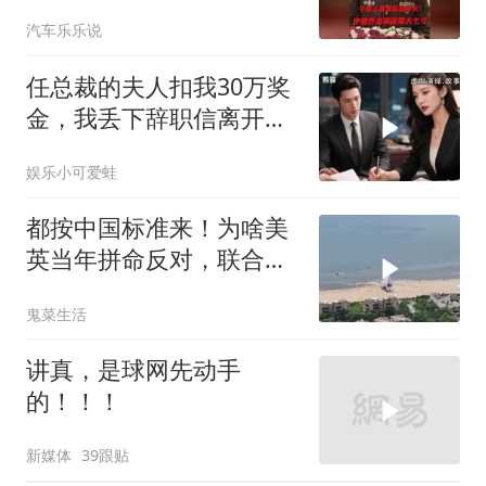
朗普赶紧叫停战争
汽车乐乐说
任总裁的夫人扣我30万奖
金，我丢下辞职信离开，
当晚她慌忙问：甲方只和
娱乐小可爱蛙
你签约
都按中国标准来！为啥美
英当年拼命反对，联合国
反而全盘接受？
鬼菜生活
讲真，是球网先动手
的！！！
新媒体
39跟贴