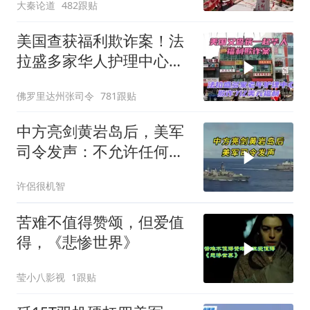
大秦论道
482跟贴
美国查获福利欺诈案！法
拉盛多家华人护理中心欺
诈7亿美元福利！
佛罗里达州张司令
781跟贴
中方亮剑黄岩岛后，美军
司令发声：不允许任何国
家主宰印太
许侶很机智
苦难不值得赞颂，但爱值
得，《悲惨世界》
莹小八影视
1跟贴