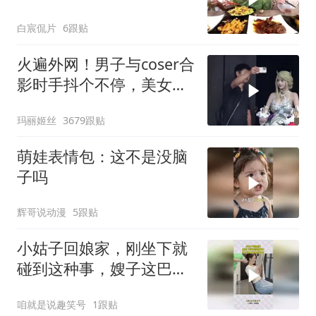
就不信治不了你
白宸侃片
6跟贴
火遍外网！男子与coser合
影时手抖个不停，美女做
出一个意外举动
玛丽姬丝
3679跟贴
萌娃表情包：这不是没脑
子吗
辉哥说动漫
5跟贴
小姑子回娘家，刚坐下就
碰到这种事，嫂子这巴掌
挨的不冤
咱就是说趣笑号
1跟贴