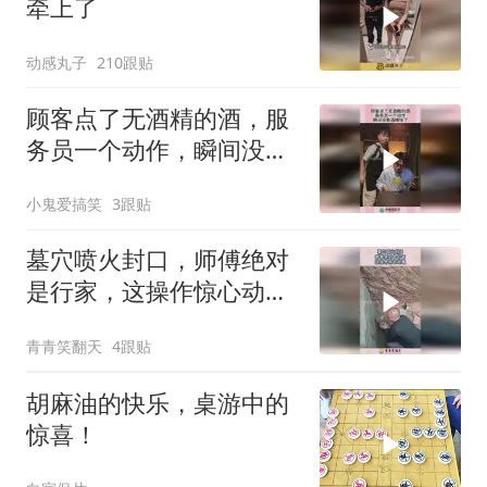
牵上了
动感丸子
210跟贴
顾客点了无酒精的酒，服
务员一个动作，瞬间没有
酒精味了！
小鬼爱搞笑
3跟贴
墓穴喷火封口，师傅绝对
是行家，这操作惊心动
魄！
青青笑翻天
4跟贴
胡麻油的快乐，桌游中的
惊喜！