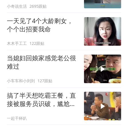
小奇说生活
2695跟贴
一天见了4个大龄剩女，
个个出招要我命
木木手工工
122跟贴
当媳妇回娘家感觉老公很
难过
小车车和小刘刘
127跟贴
搞了半天想吃霸王餐，直
接被服务员识破，尴尬离
开
一起干杯叭