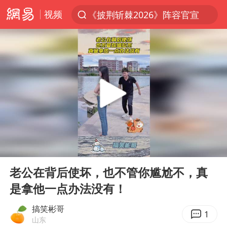
视频
《披荆斩棘2026》阵容官宣
上半年我国经营主体结构持续优化
俄称边境州遭乌大规模袭击已致13伤
杭州机场已取消航班388架次
于东来回应胖东来近25年老店年底关闭
浙江省委书记：该停下的坚决停下来
中国籍豪华游艇富商之子在泰国被杀
00:00
00:10
白海豚北上或致京津冀暴雨
Play
Ent
full
美将每月供乌爱国者拦截导弹
老公在背后使坏，也不管你尴尬不，真
是拿他一点办法没有！
国足U17与阿森纳决赛取消 并列冠军
10余省份将出现强风雨 局地特大暴雨
搞笑彬哥
1
山东