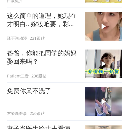
白宸侃片
这么简单的道理，她现在
才明白…嫁妆咱要，彩礼
咱也给！
泽哥说动漫
231跟贴
爸爸，你能把同学的妈妈
娶回来吗？
Patient二音
238跟贴
免费你又不洗了
右發新鲜事
256跟贴
妻子当医生给丈夫看病，