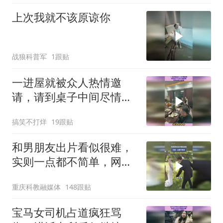
上次我就不该原谅你
战狼科普军
1跟贴
一进屋就被众人热情邀
请，请到桌子中间尽情跳
舞，原来她是大家掌
搞笑不打烊
19跟贴
和男朋友出片看似很难，
实则一点都不简单，网
友：很听话，但听不懂话
重庆科教融媒体
148跟贴
宝马女司机占道疯狂骂