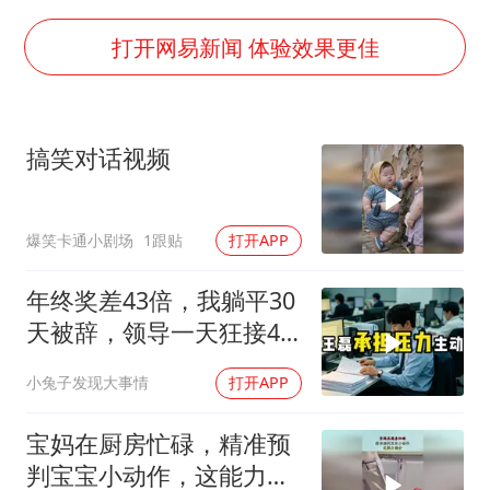
世界第1特鲁姆普斯诺克中国赛一轮游
新疆一婚礼线上邀请引热议
打开网易新闻 体验效果更佳
《龙餐馆》 冲奖
上门女婿出轨女邻居多年被判重婚罪
搞笑对话视频
构建更高水平的全民健身公共服务体系
韩军前线部队连曝丑闻
爆笑卡通小剧场
1跟贴
打开APP
云南一男子胃中取出180颗铁钉
奋力开创中国式现代化建设新局面
年终奖差43倍，我躺平30
天被辞，领导一天狂接47
个退单电话
小兔子发现大事情
打开APP
宝妈在厨房忙碌，精准预
判宝宝小动作，这能力满