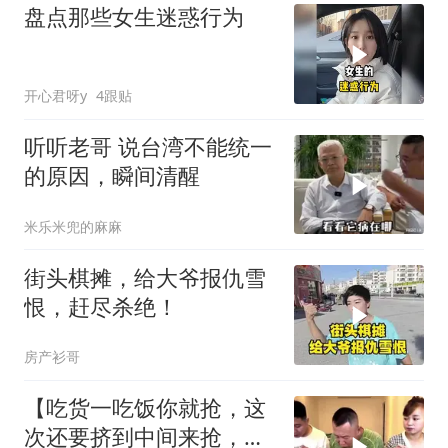
盘点那些女生迷惑行为
开心君呀y
4跟贴
听听老哥 说台湾不能统一
的原因，瞬间清醒
米乐米兜的麻麻
街头棋摊，给大爷报仇雪
恨，赶尽杀绝！
房产衫哥
【吃货一吃饭你就抢，这
次还要挤到中间来抢，我