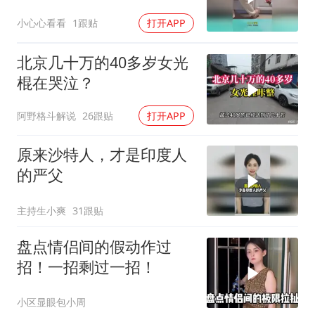
分！
小心心看看
1跟贴
打开APP
北京几十万的40多岁女光
棍在哭泣？
阿野格斗解说
26跟贴
打开APP
原来沙特人，才是印度人
的严父
主持生小爽
31跟贴
盘点情侣间的假动作过
招！一招剩过一招！
小区显眼包小周