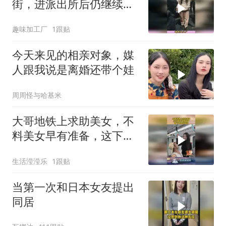
街，进派出所后仍继续发
飙，完整事件大揭秘
趣味加工厂
1跟贴
今天来见的相亲对象，媒
人跟我说是离婚还带个娃
周周怪与哈基米
大哥地铁上求助美女，不
料美女早有准备，这下大
哥乐开花！
生活滢滢乐
1跟贴
当第一次和日本女友提出
同居