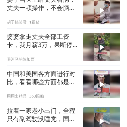
丈夫一顿操作，不会脑子
有问题吧！
胡子搞笑君
1跟贴
婆婆拿走丈夫全部工资
卡，我月薪3万，果断停
做早饭
喂河马的陈加西
中国和美国各方面进行对
比，看看哪些方面都是谁
领先
周周出精品
353跟贴
拉着一家老小出门，全程
只有副驾驶没睡觉，国产
车越来越离谱