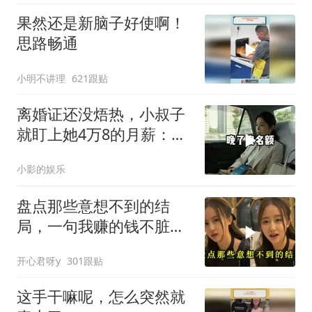
果然还是新脑子好使啊！
思路畅通
小明不讲理
621跟贴
离婚证还没焐热，小叔子
就盯上她4万8的月薪：转
我
小影的娱乐
盘点那些意想不到的结
局，一句我赚的钱不脏，
真是杀人又诛心
开心君呀y
301跟贴
这手干嘛呢，怎么突然就