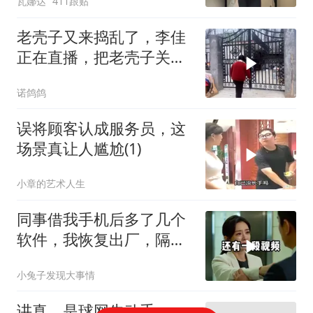
瓦娜达
411跟贴
老壳子又来捣乱了，李佳
正在直播，把老壳子关在
大门外一天没开门
诺鸽鸽
误将顾客认成服务员，这
场景真让人尴尬(1)
小章的艺术人生
同事借我手机后多了几个
软件，我恢复出厂，隔壁
总监竟被带走
小兔子发现大事情
讲真，是球网先动手