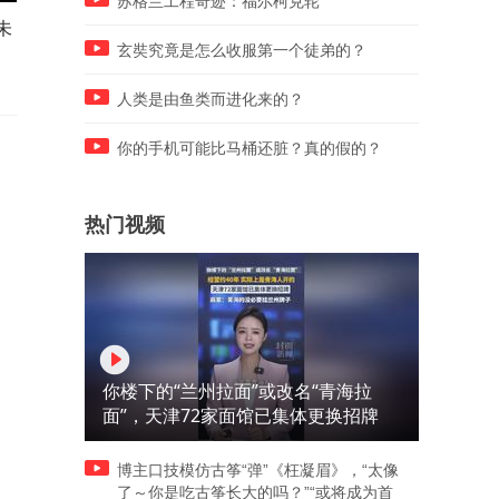
苏格兰工程奇迹：福尔柯克轮
未
上海队微纪录，转发。 董路的
小何老二上演“同款”对角线
微博视频
移。 董路的微博视频
玄奘究竟是怎么收服第一个徒弟的？
人类是由鱼类而进化来的？
你的手机可能比马桶还脏？真的假的？
热门视频
你楼下的“兰州拉面”或改名“青海拉
面”，天津72家面馆已集体更换招牌
博主口技模仿古筝“弹”《枉凝眉》，“太像
了～你是吃古筝长大的吗？”“或将成为首