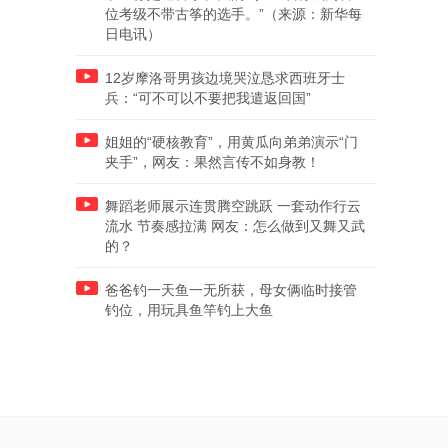
位考级不带古筝的选手。”（来源：新华每
日电讯）
12岁摩洛哥男孩边境哭泣恳求西班牙士
兵：“可不可以不要把我遣返回国”
姐姐的“硬核教育”，用黄瓜向弟弟演示“门
夹手”，网友：果然言传不如身教！
舞蹈老师展示连贯腾空跳跃 一套动作行云
流水 节奏感拉满 网友：怎么做到又舞又武
的？
爸爸钓一天鱼一无所获，母女俩临时接管
钓位，用玩具鱼竿钓上大鱼