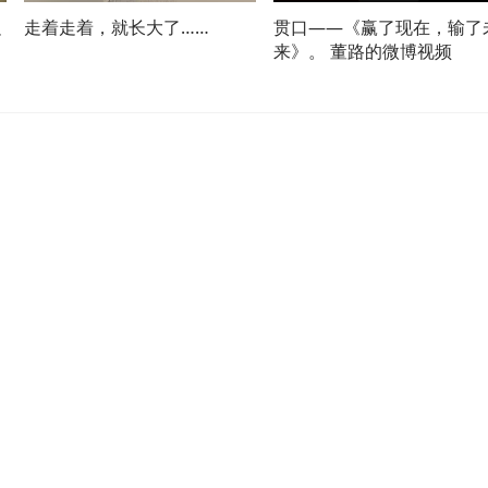
足
走着走着，就长大了……
贯口——《赢了现在，输了
，
来》。 董路的微博视频