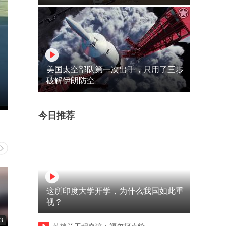
美国太空部队第一次出手，只用了三步
破解伊朗防空
今日推荐
这所印度大学开学，为什么我国如此重
视？
3
02:33
00:34