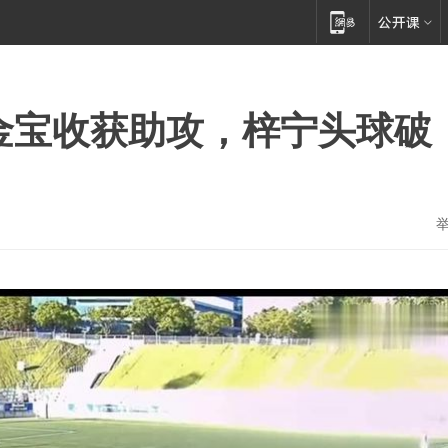
金宝收获助攻，梓宁头球破