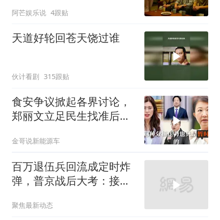
住2个月，我点头
阿芒娱乐说
4跟贴
天道好轮回苍天饶过谁
伙计看剧
315跟贴
食安争议掀起各界讨论，
郑丽文立足民生找准后续
行动方向
金哥说新能源车
百万退伍兵回流成定时炸
弹，普京战后大考：接不
住就是历史重演
聚焦最新动态