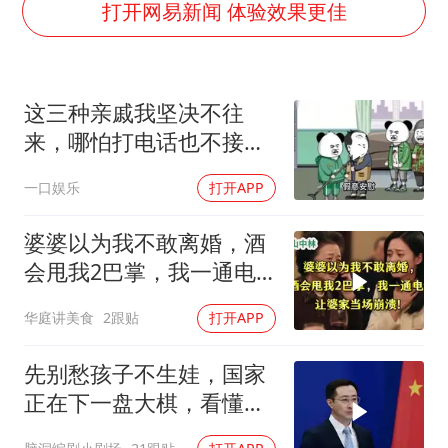
国防部：坚决反制任何闹海挑衅图谋
打开网易新闻 体验效果更佳
陕西省委书记赶赴柞水县杏坪镇
国防部回应日本试射“战斧”导弹
这三种亲戚我坚决不往
曝美拒绝乌增购“爱国者”导弹请求
来，哪怕打电话也不接，
改名后的“青海拉面”店
断交！
一口娱乐
打开APP
中国女篮热身赛7日将战尼日利亚
台风灿鸿未来对中国无影响
婆婆以为我不敢离婚，酒
东方之约 相约未来
会甩我2巴掌，我一通电
话让婆家当场懵了
华庭讲美食
2跟贴
打开APP
先别愁孩子不生娃，国家
正在下一盘大棋，看懂的
都在悄悄准备