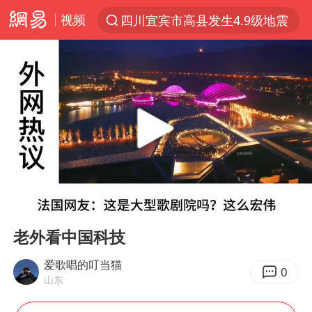
视频
四川宜宾市高县发生4.9级地震
上半年我国机械工业经济运行稳中有进
佛山通报笔试前13被淘汰后5名进体检
“秋天的第一杯奶茶”又刷屏
台风“白海豚”体型变大！环流面积接近13个浙江那么大
泰国枪击案凶手先杀祖父母后行凶
泰国校园枪击案死亡人数升至7人
00:00
02:00
汪峰阻止14岁女儿买大牌
Play
Ent
full
东航新规：提前14天可免费退改签
老外看中国科技
王力宏演唱会黄牛带观众藏匿被查获
爱歌唱的叮当猫
0
山东
台湾海峡南口北上船舶实施交通管制