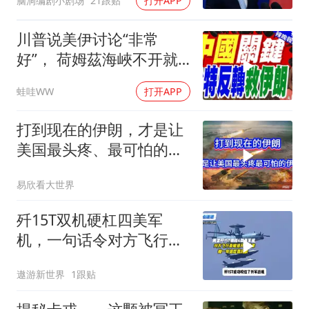
脑洞编剧小剧场
21跟贴
打开APP
川普说美伊讨论“非常
好”， 荷姆茲海峽不开就
出重拳｜帅化民.孙大千.
蛙哇WW
打开APP
谢寒冰｜辣晚报20260805
打到现在的伊朗，才是让
美国最头疼、最可怕的伊
朗
易欣看大世界
歼15T双机硬杠四美军
机，一句话令对方飞行员
无言以对
遨游新世界
1跟贴