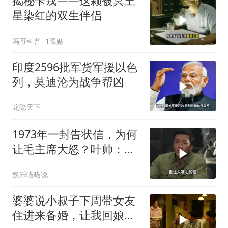
揭秘卡戎——这颗被冥王
星染红的双生伴侣
冯哥科普
1跟贴
印度2596批军货军援以色
列，莫迪沦为战争帮凶
龙隐天下
1973年一封告状信，为何
让毛主席大怒？叶帅：杀
一儆百！
娱乐喵喵说
婆婆说小叔子下周带女友
住进来备婚，让我回娘家