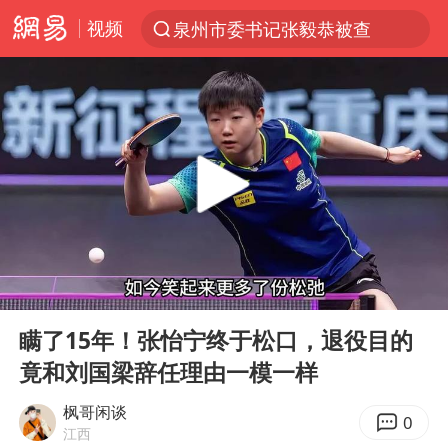
视频
泉州市委书记张毅恭被查
“电影+”如何激发千亿级消费新活力？
沙特土耳其巴基斯坦签署共同防务协议
台风白海豚已进入24小时警戒线
中医教你一招提升气血
全球首个长时储能一体化产业园量产
四川宜宾市高县4.9级地震致1人死亡
00:00
04:22
上海：台风白海豚或将带来龙卷风
Play
Ent
full
胜宏科技：股票交易异常波动
瞒了15年！张怡宁终于松口，退役目的
竟和刘国梁辞任理由一模一样
中巨芯：上半年归母净利润1405.77万元
美股存储板块集体大跌
枫哥闲谈
0
江西