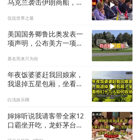
乌克兰袭击伊朗商船，差
点引爆两场战争的“连环
侃侃世界之最
雷”
美国国务卿鲁比奥发表一
项声明，公布美方一项重
要决定
慕名而来只为你
年夜饭婆婆赶我回娘家，
我退掉五星包厢，坐看他
们十几人如何收场
白浅娱乐聊
婶婶听说我请客带全家12
口霸坐开吃，龙虾茅台点
到飞起，我没发