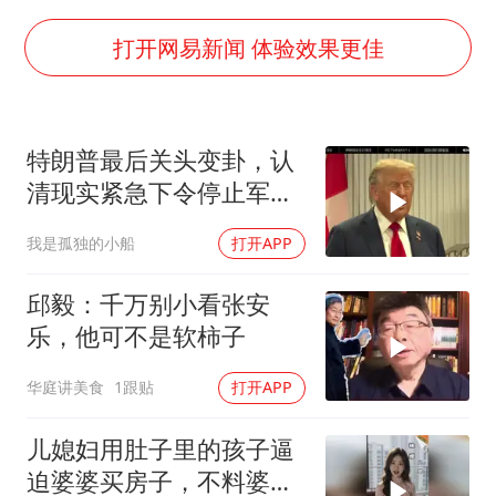
U17国足点球大战淘汰河床晋级决赛
“今天得有40℃了吧 为啥还不预警”
打开网易新闻 体验效果更佳
名创优品回应女子吐槽内裤质量差
欧阳娜娜窦靖童好搭
特朗普最后关头变卦，认
中国女篮70-67险胜尼日利亚女篮
清现实紧急下令停止军事
“新疆阿勒泰八月能滑雪”不实
行动
我是孤独的小船
打开APP
国防部：坚决反制任何闹海挑衅图谋
夯实基础开新局
邱毅：千万别小看张安
乐，他可不是软柿子
华庭讲美食
1跟贴
打开APP
儿媳妇用肚子里的孩子逼
迫婆婆买房子，不料婆婆