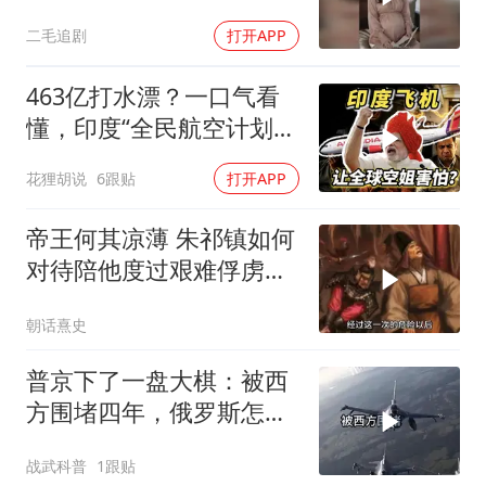
的做法绝了！
二毛追剧
打开APP
463亿打水漂？一口气看
懂，印度“全民航空计划”
翻车史！
花狸胡说
6跟贴
打开APP
帝王何其凉薄 朱祁镇如何
对待陪他度过艰难俘虏生
涯的袁彬
朝话熹史
普京下了一盘大棋：被西
方围堵四年，俄罗斯怎么
反倒打出了国运翻盘？
战武科普
1跟贴