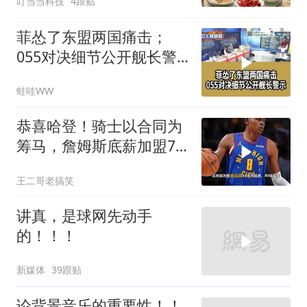
叮当当科技
4跟贴
菲怂了东盟两国痛击；
055对决细节公开舰长警
示｜帅化民.孙大千.谢寒
蛙哇WW
冰｜辣晚报20260805
恭喜哈登！骑士以合同为
筹马，詹姆斯底薪加盟76
人，东部格局生变
王二哥老搞笑
讲真，是球网先动手
的！！！
新媒体
39跟贴
论背景音乐的重要性！！