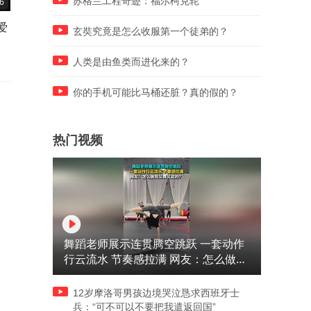
苏格兰工程奇迹：福尔柯克轮
6
02:19
00:24
爱
有些剧表面上是警匪片，实际
很难找到这么迷人的反派，
玄奘究竟是怎么收服第一个徒弟的？
上却是喜剧片 #狂飙
文外表下藏着疯狂
人类是由鱼类而进化来的？
你的手机可能比马桶还脏？真的假的？
热门视频
舞蹈老师展示连贯腾空跳跃 一套动作
行云流水 节奏感拉满 网友：怎么做到
又舞又武的？
12岁摩洛哥男孩边境哭泣恳求西班牙士
兵：“可不可以不要把我遣返回国”