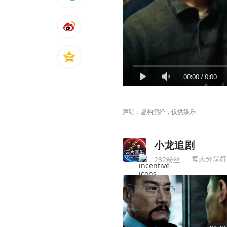
00:00
/
0:00
声明：虚构演绎，仅供娱乐
小龙追剧
每天分享好
232粉丝