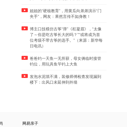
姐姐的“硬核教育”，用黄瓜向弟弟演示“门
夹手”，网友：果然言传不如身教！
博主口技模仿古筝“弹”《枉凝眉》，“太像
了～你是吃古筝长大的吗？”“或将成为首
位考级不带古筝的选手。”（来源：新华每
日电讯）
爸爸钓一天鱼一无所获，母女俩临时接管
钓位，用玩具鱼竿钓上大鱼
发泡水泥填不满，装修师傅检查发现漏到
楼下：出风口未延伸到外墙
尚
网易亲子