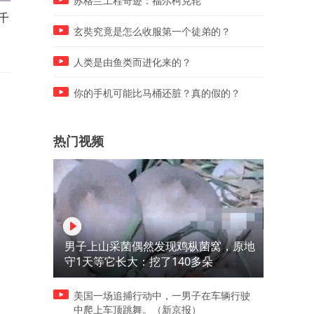
苏格兰工程奇迹：福尔柯克轮
千
巨型恶犬直冲小孩扑来，自家
世界上最小的地铁，到底有
小狗挺身护主，勇敢击退大狗
小？
玄奘究竟是怎么收服第一个徒弟的？
人类是由鱼类而进化来的？
你的手机可能比马桶还脏？真的假的？
热门视频
男子上山采菌偶然发现鸡枞菌窝，原地
守1天等它长大：挖了140多朵
美国一场追捕行动中，一男子在车辆行驶
中爬上车顶跳舞。（新京报）