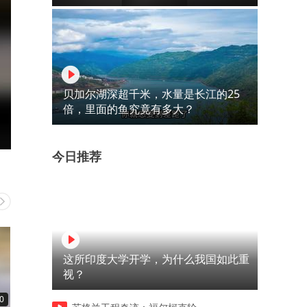
贝加尔湖深超千米，水量是长江的25
倍，里面的鱼究竟有多大？
今日推荐
这所印度大学开学，为什么我国如此重
视？
0
00:34
00:35