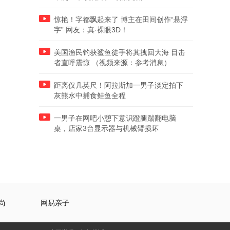
惊艳！字都飘起来了 博主在田间创作“悬浮
字” 网友：真·裸眼3D！
美国渔民钓获鲨鱼徒手将其拽回大海 目击
者直呼震惊 （视频来源：参考消息）
距离仅几英尺！阿拉斯加一男子淡定拍下
灰熊水中捕食鲑鱼全程
一男子在网吧小憩下意识蹬腿踹翻电脑
桌，店家3台显示器与机械臂损坏
尚
网易亲子