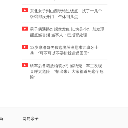
东北女子到山西玩错过饭点，找了十几个
饭馆都没开门：午休到几点
男子偶遇路灯螺丝发红 以为是小灯 却发现
能点燃香烟 当事人：已报警处理
12岁摩洛哥男孩边境哭泣恳求西班牙士
兵：“可不可以不要把我遣返回国”
轿车后备箱放桶装水引燃纸壳，车主发现
直呼太危险，“拍出来让大家都避免这个危
险”
尚
网易亲子