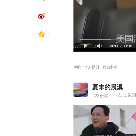
00:00
/
03:36
声明：个人原创，仅供参考
夏末的晨溪
与过去告别
228粉丝