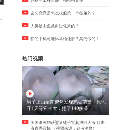
苏格兰工程奇迹：福尔柯克轮
4
03:30
09:04
西方列强霸占东交民巷，毛主
许世友腰里别着枪，对江青
玄奘究竟是怎么收服第一个徒弟的？
今
席说了一句话什么话？就直接
目而视：谁要是捣乱，我绝
清场了！
客气！
人类是由鱼类而进化来的？
你的手机可能比马桶还脏？真的假的？
热门视频
男子上山采菌偶然发现鸡枞菌窝，原地
守1天等它长大：挖了140多朵
美国渔民钓获鲨鱼徒手将其拽回大海 目击
者直呼震惊 （视频来源：参考消息）