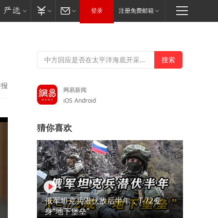
登录
注册免费邮箱
举报
网易新闻
iOS
Android
猜你喜欢
俄军坦克兵潜伏敌后半年，T-72变
身“地下堡垒”