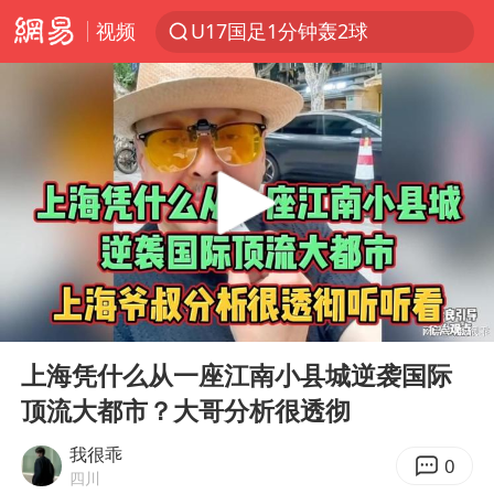
视频
U17国足1分钟轰2球
五粮液渠道价一箱上涨近百元
宇树科技发行价格150.80元/股
宇树科技王兴兴身家有望超200亿元
吉林一“温度计大楼”读数爆表
法国下周开始禁止未经同意的电话营销
泰国一女公务员妆容引争议 本人回应
00:00
03:51
27岁女子成组织卖淫集团主犯被通缉
Play
Ent
full
80后女柜员逆袭成4200亿银行副行长
上海凭什么从一座江南小县城逆袭国际
顶流大都市？大哥分析很透彻
女子利用漏洞0元薅走3000多件家电
24小时不关空调 电费会更低吗
我很乖
0
四川