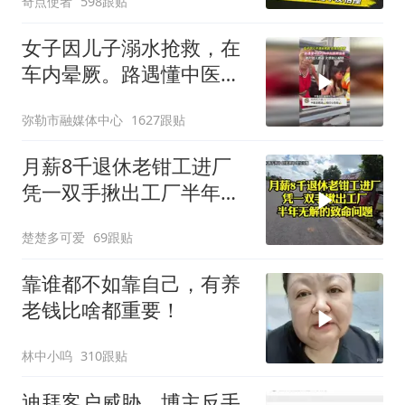
奇点使者
598跟贴
女子因儿子溺水抢救，在
车内晕厥。路遇懂中医的
大爷拍胳膊施救，为大爷
弥勒市融媒体中心
1627跟贴
点赞！
月薪8千退休老钳工进厂
凭一双手揪出工厂半年无
解的致命问题
楚楚多可爱
69跟贴
靠谁都不如靠自己，有养
老钱比啥都重要！
林中小呜
310跟贴
迪拜客户威胁，博主反手