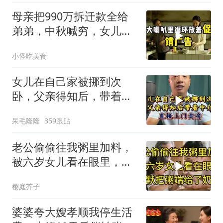
母亲把990万拆迁款全给
弟弟，中秋喊穷，女儿笑
怼：你的钱又没给我
小怪吃美食
女儿在自己家被挪到次
卧，父亲得知后，带着中
介直接上门卖房
呆毛隆隆
359跟贴
老公偷偷往我粥里加料，
被六岁女儿看在眼里，默
默把粥端给了奶奶
樱庭芥子
婆婆夸大嫂孝顺我停生活