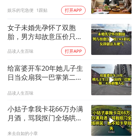
交工资卡不做饭
娱乐的宅急便
1跟贴
打开APP
女子未婚先孕怀了双胞
胎，男方却故意压价只给
2万8彩礼
品读人生百味
打开APP
给富婆开车20年她儿子生
日当众扇我一巴掌第二天
我看懂人心
品读人生百味
小姑子拿我卡花66万办满
月酒，骂我抠门全场哄
笑，她不知卡早挂失
来去自如的小章