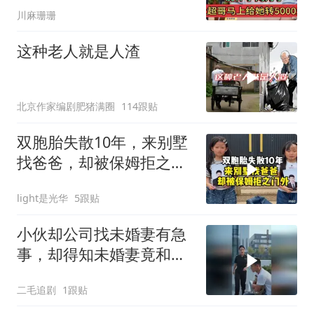
川麻珊珊
这种老人就是人渣
北京作家编剧肥猪满圈
114跟贴
双胞胎失散10年，来别墅
找爸爸，却被保姆拒之门
外
light是光华
5跟贴
小伙却公司找未婚妻有急
事，却得知未婚妻竟和别
人订婚！
二毛追剧
1跟贴