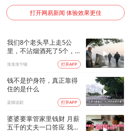
东方甄选被判赔偿江小白30万元
奋进开新局 实干挑大梁
打开网易新闻 体验效果更佳
我们8个老头早上走5公
里，不沾烟酒死了5个，
我78了，每天两
淮淮淮宁喵
打开APP
钱不是护身符，真正靠得
住的是什么
蓝猫说剧
打开APP
婆婆要掌管家里钱财 月薪
五千的丈夫一口答应 我拒