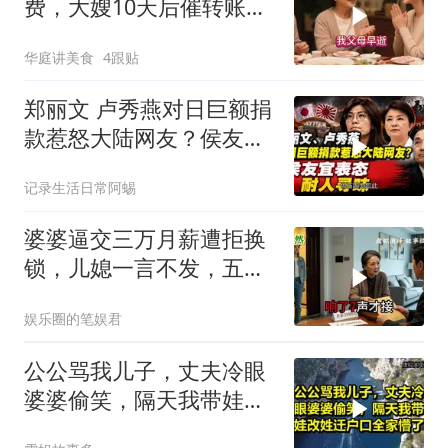
费，大嫂10天后催转账，
一句话全家愣住
华庭讲美食
4跟贴
郑丽文 卢秀燕对日巨额捐
款惹怒大陆网友？侯友宜
表态耐人寻味
记录生活日常阿蜴
婆婆逼交三万月薪遭拒换
锁，儿媳一言不发，五天
后丈夫收传票
娱乐圈的笔娱君
公公骂我儿子，丈夫冷眼
婆婆偷笑，隔天我带娃改
姓迁户口全家懵了！