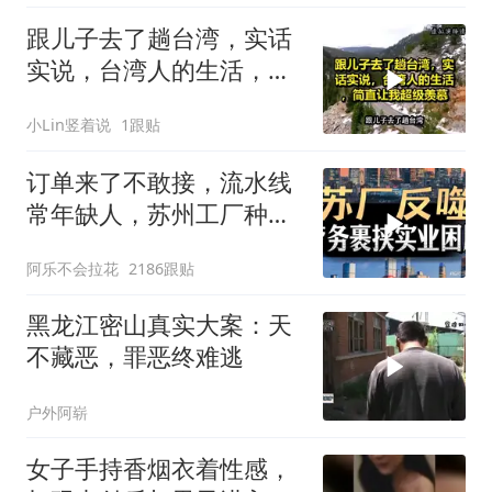
跟儿子去了趟台湾，实话
实说，台湾人的生活，简
直让我超级羡慕
小Lin竖着说
1跟贴
订单来了不敢接，流水线
常年缺人，苏州工厂种下
的因，如今尝到苦
阿乐不会拉花
2186跟贴
黑龙江密山真实大案：天
不藏恶，罪恶终难逃
户外阿崭
女子手持香烟衣着性感，