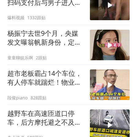
扫码支付后与男子进入昏
暗房间！
爆料视频
1332跟贴
杨振宁去世9个月，央媒
发文曝翁帆新身份，定居
英国传闻早有真相
童童聊娱乐啊
2跟贴
超市老板霸占14个车位，
有人停车就踹烂！物业表
示没人敢管！
段俊piano
828跟贴
越野车在高速匝道口停
车，后方摩托避之不及相
撞，事故如何定责？