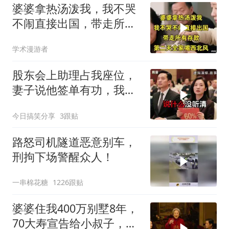
婆婆拿热汤泼我，我不哭
不闹直接出国，带走所有
存款，第二天全家
学术漫游者
股东会上助理占我座位，
妻子说他签单有功，我抛
售60%股份：董事长也让
今日搞笑分享
3跟贴
给他当
路怒司机隧道恶意别车，
刑拘下场警醒众人！
一串棉花糖
1226跟贴
婆婆住我400万别墅8年，
70大寿宣告给小叔子，