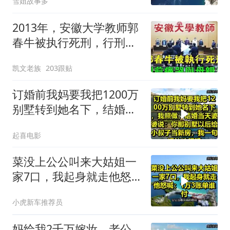
雪姐故事多
2013年，安徽大学教师郭
春牛被执行死刑，行刑前
痛哭与母亲告
凯文老族
203跟贴
订婚前我妈要我把1200万
别墅转到她名下，结婚当
天婆婆说：你那别墅给小
起喜电影
叔子当新房
菜没上公公叫来大姑姐一
家7口，我起身就走他怒
喊：1万3账单谁付
小虎新车推荐员
妈给我2千万嫁妆，老公