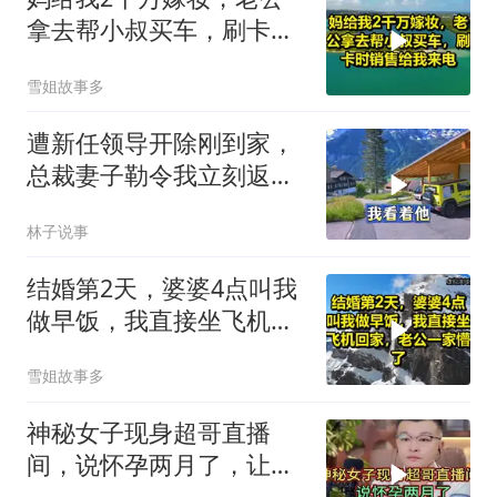
拿去帮小叔买车，刷卡时
销售给我来电！
雪姐故事多
遭新任领导开除刚到家，
总裁妻子勒令我立刻返
岗，我直言她无权命令我
林子说事
结婚第2天，婆婆4点叫我
做早饭，我直接坐飞机回
家，老公一家懵了！
雪姐故事多
神秘女子现身超哥直播
间，说怀孕两月了，让超
哥马上给她转5000元