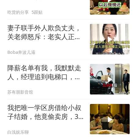
我：天没黑你做梦呢？
吃货的分享
5跟贴
妻子联手外人欺负丈夫，
关老师怒斥：老实人正义
绝不缺席！
Boba奔波儿灞
降薪名单有我，我默默走
人，经理追到电梯口，见
我坐上保时捷愣住
苏有朋影音馆
我把唯一学区房借给小叔
子结婚，他竟偷卖房，3
天后夫妻被刑拘
白浅娱乐聊