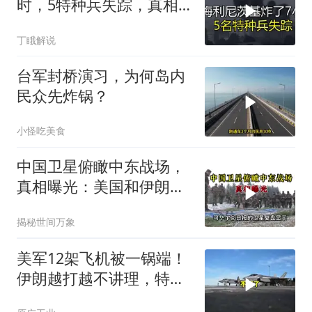
时，5特种兵失踪，真相
远超想象
丁睋解说
台军封桥演习，为何岛内
民众先炸锅？
小怪吃美食
中国卫星俯瞰中东战场，
真相曝光：美国和伊朗都
在撒谎？
揭秘世间万象
美军12架飞机被一锅端！
伊朗越打越不讲理，特朗
普只剩一个问题