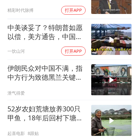
精彩时代脉搏
打开APP
中美谈妥了？特朗普如愿
以偿，美方通告，中国增
购48.8万吨大豆
一饮山河
打开APP
伊朗民众对中国不满，指
中方行为致德黑兰关键工
程受阻
泄气得爱
52岁农妇荒塘放养300只
甲鱼，18年后回村下塘瞬
间傻眼
起喜电影
8跟贴