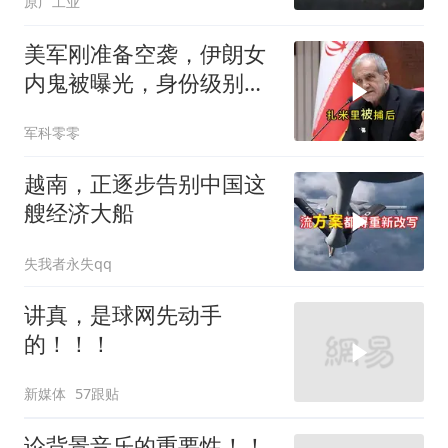
原广工业
美军刚准备空袭，伊朗女
内鬼被曝光，身份级别很
意外
军科零零
越南，正逐步告别中国这
艘经济大船
失我者永失qq
讲真，是球网先动手
的！！！
新媒体
57跟贴
论背景音乐的重要性！！