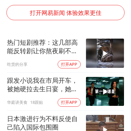
面对面丨蔡磊：与渐冻症抗争 纵使不敌 也不屈服
打开网易新闻 体验效果更佳
5万小车卖不动 微型代步车集体遇冷
NBA传奇教练老尼尔森去世
手机真会“偷听”我们说话吗
热门短剧推荐：这几部高
能反转剧让你熬夜刷不
上半年全球新能源乘用车销量1122万台
停！
加沙约14万栋建筑被完全摧毁
吃货的分享
打开APP
从科技创新看开局起步的时与势
跟发小说我在市局开车，
被她硬拉去生日宴，她那
当区副局长的爸见到我，
华庭讲美食
18跟贴
打开APP
当场变了脸色
日本激进行为不料反使自
己陷入国际包围圈