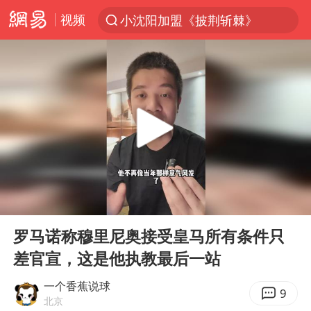
小沈阳加盟《披荆斩棘》
视频
台风“白海豚”登陆 各地各部门全力应对
白海豚雨量超越利奇马、巴威
人形机器人第一股
上海地铁4条线路全线停运
宇树申购 中一签有望赚20万元
4.2平卫生间补漏注胶花1.55万
白海豚路径图
00:00
04:39
Play
Ent
武汉3名城管协管员殴打摊主被刑拘
full
罗马诺称穆里尼奥接受皇马所有条件只
律师谈贾冰私人饭局被偷拍
差官宣，这是他执教最后一站
男子结婚8年3个女儿都不是亲生
一个香蕉说球
9
多地银行上调存款利率
北京