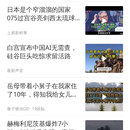
日本是个窄溜溜的国家
075过宫谷亮剑西太琉球
的心思稳了
上易新鲜事
白宫宣布中国AI无需查，
硅谷巨头吃惊求留活路
最新声音
岳母带着小舅子在我家住
了10年，得知我给女儿买
车后，小舅子突
量子驱动QD
19跟贴
赫梅利尼茨基爆炸7小