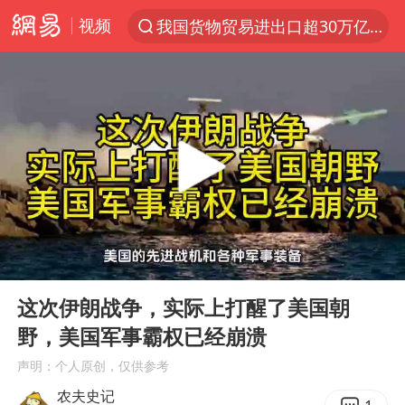
视频
我国货物贸易进出口超30万亿元
上半年我国机械工业经济运行稳中有进
台风白海豚加强
泉州市委书记张毅恭被查
佛山通报笔试前13被淘汰后5名进体检
向鹏0-3不敌张本智和
广东雷州通报特教老师招聘违规事件
00:00
06:52
“立秋的第一杯奶茶”又爆单了
Play
Ent
full
陈幸同晋级WTT横滨冠军赛8强
这次伊朗战争，实际上打醒了美国朝
野，美国军事霸权已经崩溃
泰国枪击案凶手先杀祖父母后行凶
声明：个人原创，仅供参考
宇树科技中一签需缴款7.54万元
农夫史记