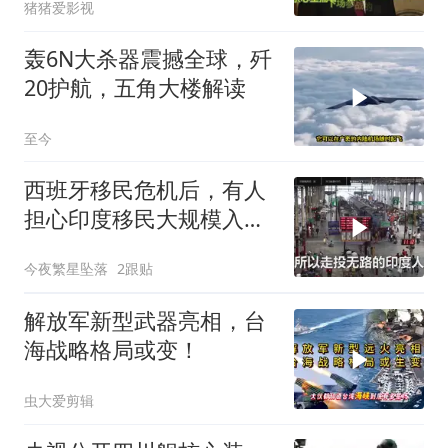
猪猪爱影视
轰6N大杀器震撼全球，歼
20护航，五角大楼解读
至今
西班牙移民危机后，有人
担心印度移民大规模入侵
中国，这可能吗？
今夜繁星坠落
2跟贴
解放军新型武器亮相，台
海战略格局或变！
虫大爱剪辑