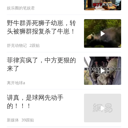
后丈夫收传票
娱乐圈的笔娱君
野牛群弄死狮子幼崽，转
头被狮群报复杀了牛崽！
舒克动物记
2跟贴
菲律宾疯了，中方更狠的
来了
离开地球a
讲真，是球网先动手
的！！！
新媒体
39跟贴