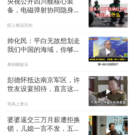
央视公开四川舰核心装
备，电磁弹射协同隐身无
人机，位居世界前列
陌上桃花开的
帅化民：平白无故想划走
我们中国的海域，你够格
吗？
果妈聊娱乐
彭德怀抵达南京军区，许
世友设宴招待，直言这是
最高的标准
等风上青云
婆婆逼交三万月薪遭拒换
锁，儿媳一言不发，五天