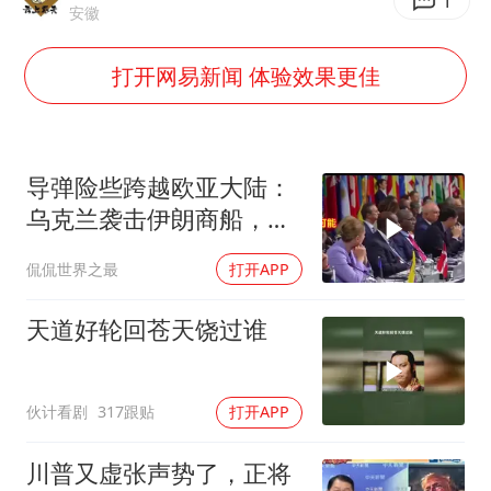
超颖电子拟投资20.86亿建设新项目
1
安徽
国防部：中国军队坚决反制任何闹海挑衅图谋
打开网易新闻 体验效果更佳
台湾海峡南口北上船舶实施交通管制
“新疆阿勒泰八月能滑雪”不实
女儿为争财产堵门阻挠父亲出殡
导弹险些跨越欧亚大陆：
公司“上四休三”但要降薪1000元
乌克兰袭击伊朗商船，差
点引爆两场战争的“连环
今日立秋你咬秋了吗
侃侃世界之最
打开APP
雷”
东方之约 相约未来
天道好轮回苍天饶过谁
伙计看剧
317跟贴
打开APP
川普又虚张声势了，正将