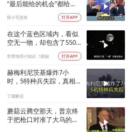
“最后能给的机会”都给伊
朗！台媒点评
陈小毛笑哈
打开APP
在这个蓝色区域内，看似
空无一物，却包含了5500
个星系！
世界地理小知识
1跟贴
打开APP
赫梅利尼茨基爆炸7小
时，5特种兵失踪，真相
远超想象
丁睋解说
蘑菇云腾空那天，普京终
于把枪口对准了大乌的军
火库