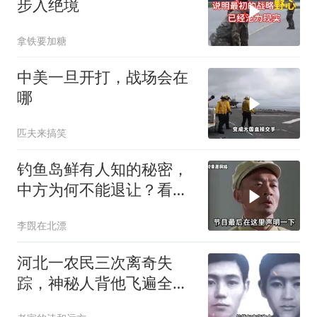
步入绝境
拿铁要加糖
中美一旦开打，战场会在
哪
匹夫来搞笑
钓鱼岛鲜有人知的秘密，
中方为何不能退让？看完
让国人自豪
李覴在北漂
河北一农民三次离奇失
踪，神秘人背他飞遍全中
国，幕后真相是什么