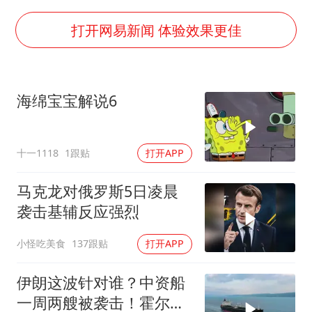
2025年小学教师减少13.19万
女子发现前夫婚内与第三者育子
打开网易新闻 体验效果更佳
以军士兵把枪口对准中国记者
笔试第一被劝弃考涉事副校长被撤职
海绵宝宝解说6
构建更高水平的全民健身公共服务体系
萌娃帮爷爷脱玉米 卖力干活超可爱
十一1118
1跟贴
打开APP
灌溉水坝被隔成鱼塘 村民投诉20余年
奋力开创中国式现代化建设新局面
马克龙对俄罗斯5日凌晨
袭击基辅反应强烈
小怪吃美食
137跟贴
打开APP
伊朗这波针对谁？中资船
一周两艘被袭击！霍尔木