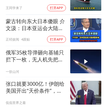
兹海峡的“安全走廊”神话
王同学来了
打开APP
彻底破灭！
蒙古转向东大日本傻眼 介
文汲：日本亚运会大陆派
团参加！
正经娱阅
4跟贴
打开APP
俄军35枚导弹砸向基辅只
拦下一枚，无人机先把爱
国者耗干了，泽连斯基的
一饮山河
秋天反攻成了笑话
张口就要3000亿！伊朗给
美国开出“天价条件”，特
朗普这回真被拿捏了？
侃侃世界之最