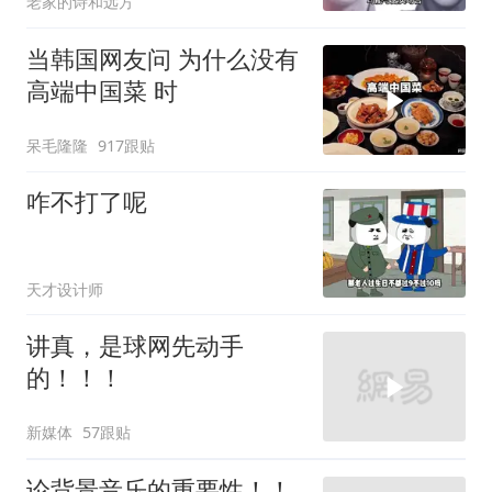
老家的诗和远方
当韩国网友问 为什么没有
高端中国菜 时
呆毛隆隆
917跟贴
咋不打了呢
天才设计师
讲真，是球网先动手
的！！！
新媒体
57跟贴
论背景音乐的重要性！！