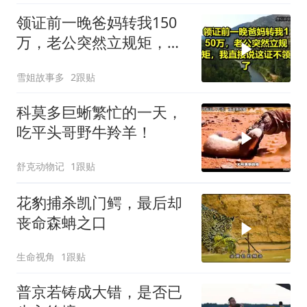
领证前一晚爸妈转我150
万，老公突然立规矩，我
直接说这证不领了！
雪姐故事多
2跟贴
科莫多巨蜥繁忙的一天，
吃平头哥野牛羚羊！
舒克动物记
1跟贴
花豹捕杀凯门鳄，最后却
丧命森蚺之口
生命视角
1跟贴
普京若铸成大错，是否已