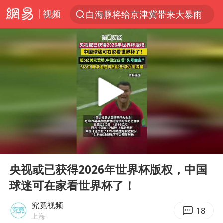
视频
白海豚将给京津冀带来大暴雨
上半年我国经营主体结构持续优化
杭州机场已取消航班388架次
中国籍豪华游艇富商之子在泰国被杀
王艺迪无缘横滨赛决赛
浙江省委书记王浩再调度：该停下的坚决停下来，让社会面静下来
《披荆斩棘2026》阵容官宣
00:00
00:10
中国第1高楼阻尼器摆动明显
Play
Ent
full
国足U17与阿森纳决赛取消 并列冠军
央视或已获得2026年世界杯版权，中国
球迷可在家看世界杯了！
《龙餐馆》 冲奖
上门女婿出轨女邻居多年被判重婚罪
究竟视频
18
上海