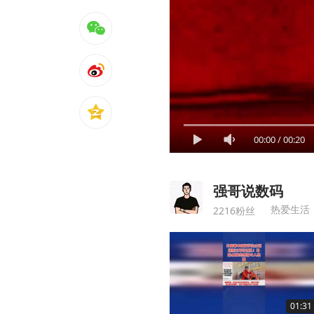
00:00
/
00:20
强哥说数码
热爱生活
2216粉丝
01:31