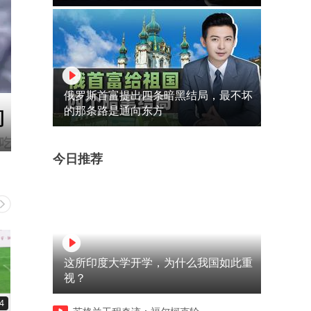
俄罗斯首富提出四条暗黑结局，最不坏
的那条路是通向东方
今日推荐
这所印度大学开学，为什么我国如此重
视？
4
01:40
02:03