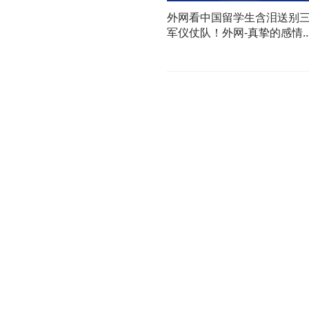
外网看中国留学生含泪送别
军仪仗队！外网-真挚的感情
令人羡慕