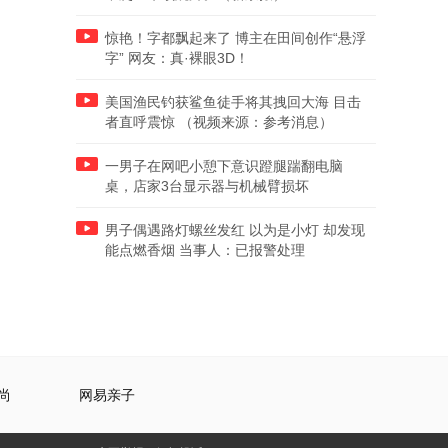
惊艳！字都飘起来了 博主在田间创作“悬浮
字” 网友：真·裸眼3D！
美国渔民钓获鲨鱼徒手将其拽回大海 目击
者直呼震惊 （视频来源：参考消息）
一男子在网吧小憩下意识蹬腿踹翻电脑
桌，店家3台显示器与机械臂损坏
男子偶遇路灯螺丝发红 以为是小灯 却发现
能点燃香烟 当事人：已报警处理
尚
网易亲子