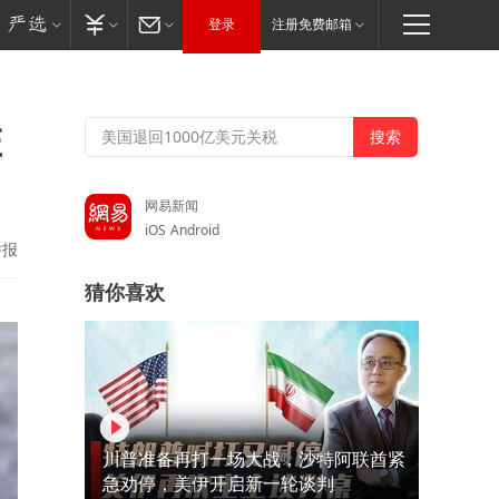
登录
注册免费邮箱
菲
网易新闻
iOS
Android
举报
猜你喜欢
川普准备再打一场大战，沙特阿联酋紧
急劝停，美伊开启新一轮谈判