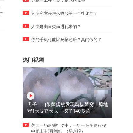
苏格兰工程奇迹：福尔柯克轮
！
外网看中国泥巴炉子创意十
外网看中国真实农村，直言
了
足，外网热评：太有创意，真
中国这是在低调炫富吗？
玄奘究竟是怎么收服第一个徒弟的？
想拥有一个
人类是由鱼类而进化来的？
你的手机可能比马桶还脏？真的假的？
热门视频
男子上山采菌偶然发现鸡枞菌窝，原地
守1天等它长大：挖了140多朵
美国一场追捕行动中，一男子在车辆行驶
中爬上车顶跳舞。（新京报）