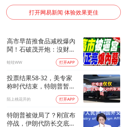
“不建议大家买深色蛋糕”
985博士后被曝在妻子孕期出轨后续
打开网易新闻 体验效果更佳
公司“上四休三”但要降薪1000元
男子杀人后逃进深山21年活得像野人
高市早苗推食品减稅爆內
如何把百年大党建设得更加坚强有力？
鬨！石破茂开炮：沒财源
极不负责｜郭正亮.帅化
蛙哇WW
打开APP
民.孙大千｜辣晚报
20260804
投票结果58-32，美专家
称时代结束，特朗普暂不
攻伊朗
陌上桃花开的
打开APP
特朗普被做局了？刚宣布
停战，伊朗代防长交底，