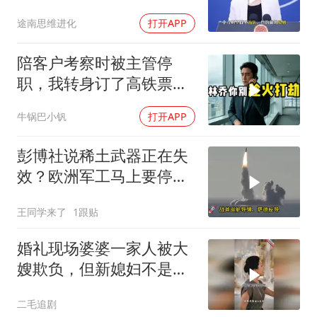
中国预判果真应验
途南思维进化
打开APP
陪客户考察时被主管停
职，我转身订了高铁票。
2小时后总监急疯了：12
牛锅巴小钒
打开APP
亿合同没你根本签不了
彭博社说稀土武器正在失
效？欧洲军工马上要停
产，美国砸钱建厂远水不
王同学来了
1跟贴
解近渴
婚礼现场婆婆一家人被大
嫂欺负，但新媳妇不是好
惹的！
二毛追剧