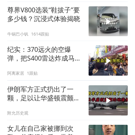
尊界V800选装“鞋拔子”要
多少钱？沉浸式体验揭晓
牛锅巴小钒
1614跟贴
纪实：370远火的空爆
弹，把S400雷达炸成马蜂
窝，靶标惨状让台军急眼
阿离家居
1跟贴
了
伊朗军方正式扔出了一
颗，足以让华盛顿震颤的
地缘核弹
附允历史观
女儿在自己家被挪到次