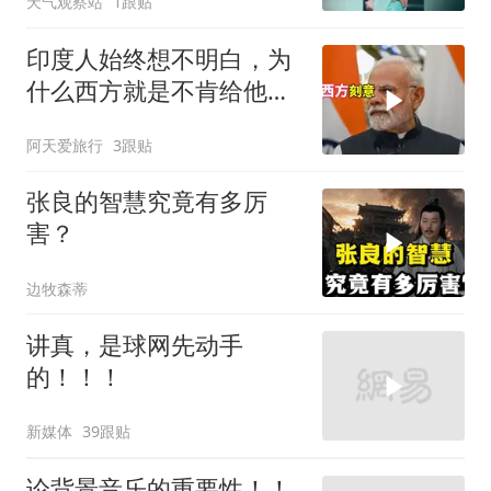
天气观察站
1跟贴
印度人始终想不明白，为
什么西方就是不肯给他们
一个大国的体面
阿天爱旅行
3跟贴
张良的智慧究竟有多厉
害？
边牧森蒂
讲真，是球网先动手
的！！！
新媒体
39跟贴
论背景音乐的重要性！！