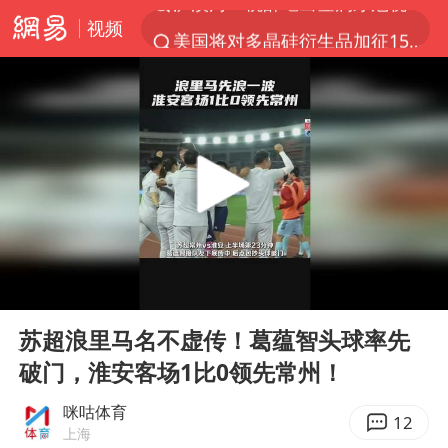
视频
美国将对多晶硅衍生品加征15%关税
四川宜宾市发生5.0级左右地震
改名后的“青海拉面”店
泰国校园枪击案死亡人数升至7人
1岁宝宝碰坏纸巾盒 宝妈被索赔924元
泰高官回应中国人在泰遭歧视：全面调查
女子开一天一夜空调后二氧化碳中毒
00:00
00:28
97岁英国奶奶飞上天再破吉尼斯纪录
Play
Ent
full
“空调24小时开着更省电”不实
苏超浪里马名不虚传！葛蕴智头球率先
破门，淮安客场1比0领先常州！
70多岁父亲独自坐车到上海看望女儿
OpenAI为免费用户升级GPT-5.6 Luna
咪咕体育
12
上海