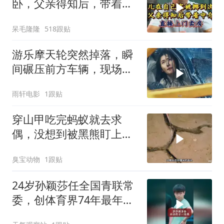
卧，父亲得知后，带着中
介直接上门卖房
呆毛隆隆
518跟贴
游乐摩天轮突然掉落，瞬
间碾压前方车辆，现场状
况惊险万分
雨轩电影
1跟贴
穿山甲吃完蚂蚁就去求
偶，没想到被黑熊盯上
了！
臭宝动物
1跟贴
24岁孙颖莎任全国青联常
委，创体育界74年最年轻
纪录