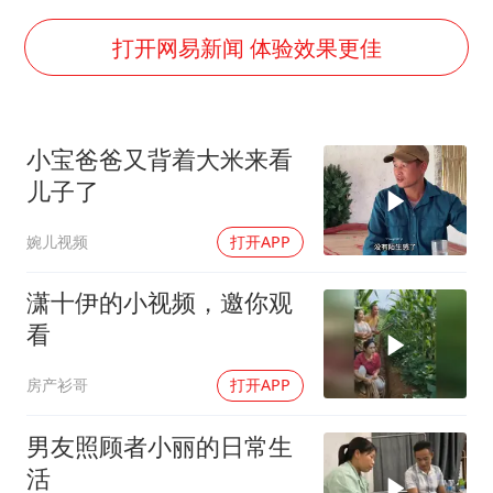
酒店回应车内过夜被收150元
牛津大学一纸声明甩不了锅
打开网易新闻 体验效果更佳
海鲜忘车里4天打开门满车都是蛆
儿子陪躺平老爹体验外卖员火了
小宝爸爸又背着大米来看
香港宏福苑火灾或由烟头引起
儿子了
西贝创始人贾国龙押注鲜羊赛道
婉儿视频
打开APP
几元成本 千万市值蒸发
人民的健康、体质、幸福一脉相承
潇十伊的小视频，邀你观
看
房产衫哥
打开APP
男友照顾者小丽的日常生
活