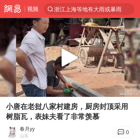
视频
浙江上海等地有大雨或暴雨
解锁各地夏日限定体验
河南潜逃10日重大刑案嫌疑人落网
西湖突现狂风暴雨 游客瞬间被浇透
马克·艾伦退出斯诺克中国公开赛
金饰克价一夜涨回1300元
新疆景区自驾服务费改为按车收费
00:00
20:37
永和豆浆创始人林炳生去世
Play
Ent
full
视频丨中国东方电气集团原党组副书记、董事宋致远被查
小唐在老挝八家村建房，厨房封顶采用
树脂瓦，表妹夫看了非常羡慕
白海豚将正面袭击贯穿浙江
浙江台州《告全体市民书》
春月yy
0
山东