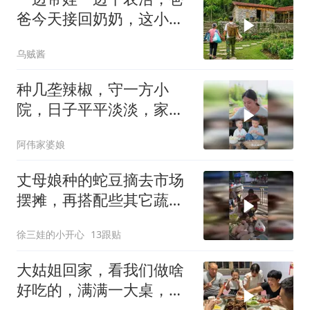
爸今天接回奶奶，这小家
终于团圆了
乌贼酱
种几垄辣椒，守一方小
院，日子平平淡淡，家中
却总有笑有闹，真好
阿伟家婆娘
丈母娘种的蛇豆摘去市场
摆摊，再搭配些其它蔬
菜，这回卖了大价钱
徐三娃的小开心
13跟贴
大姑姐回家，看我们做啥
好吃的，满满一大桌，边
吃边聊天，好开心