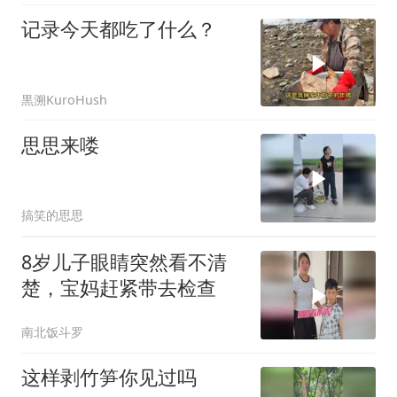
记录今天都吃了什么？
黒溯KuroHush
思思来喽
搞笑的思思
8岁儿子眼睛突然看不清
楚，宝妈赶紧带去检查
南北饭斗罗
这样剥竹笋你见过吗