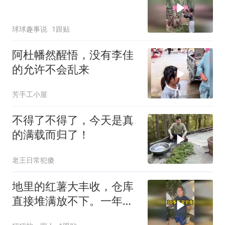
球球趣事说
1跟贴
阿杜幡然醒悟，没有李佳
的允许不会乱来
芳手工小屋
不得了不得了，今天是真
的满载而归了！
老王日常犯傻
地里的红薯大丰收，仓库
直接堆满放不下。一年的
租金算下来真不少。去找