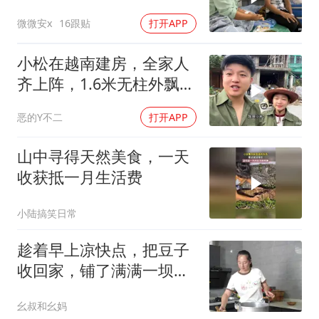
微微安x
16跟贴
打开APP
小松在越南建房，全家人
齐上阵，1.6米无柱外飘，
大家看靠谱吗？
恶的Y不二
打开APP
山中寻得天然美食，一天
收获抵一月生活费
小陆搞笑日常
趁着早上凉快点，把豆子
收回家，铺了满满一坝
子，幺妈还说请大家来吃
幺叔和幺妈
豆花儿哦！