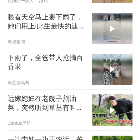
妞妞的一家人
1跟贴
小伙伴商量商量。好在咱
们种的农产品多，以后经
眼看天空马上要下雨了，
常要存放货物是刚需
她们用上i此生最快的速度
收稻谷，网友：收完太阳
奇观趣闻
都出来了
下雨了，全爸带人抢摘百
香果
奇葩游戏酱
远嫁媳妇在老院子割油
菜，突然听到草丛有叫
声，扒开竟是一窝小鸡
Genius昊哲
一边带娃一边干农活，爸